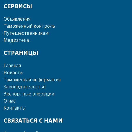
СЕРВИСЫ
Объ­яв­ле­ния
Та­мо­жен­ный кон­троль
Пу­те­шест­вен­ни­кам
Ме­диа­те­ка
СТРАНИЦЫ
Главная
Новости
Таможенная информация
Законодательство
Экспортные операции
О нас
Контакты
СВЯЗАТЬСЯ С НАМИ