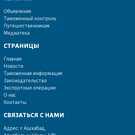
Объ­яв­ле­ния
Та­мо­жен­ный кон­троль
Пу­те­шест­вен­ни­кам
Ме­диа­те­ка
СТРАНИЦЫ
Главная
Новости
Таможенная информация
Законодательство
Экспортные операции
О нас
Контакты
СВЯЗАТЬСЯ С НАМИ
Адрес: г. Ашхабад,