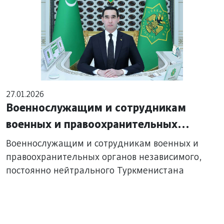
27.01.2026
Военнослужащим и сотрудникам
военных и правоохранительных
органов независимого, постоянно
Военнослужащим и сотрудникам военных и
нейтрального Туркменистана
правоохранительных органов независимого,
постоянно нейтрального Туркменистана