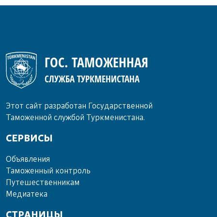
ГОС. ТАМОЖЕННАЯ
СЛУЖБА ТУРКМЕНИСТАНА
Этот сайт разработан Государственной
Таможенной службой Туркменистана.
СЕРВИСЫ
Объ­яв­ле­ния
Та­мо­жен­ный кон­троль
Пу­те­шест­вен­ни­кам
Ме­диа­те­ка
СТРАНИЦЫ