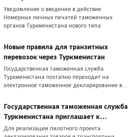
таможенных органов Туркменистана
Уведомление о введении в действие
нового типа
Номерных личных печатей таможенных
органов Туркменистана нового типа
Новые правила для транзитных
перевозок через Туркменистан
Государственная таможенная служба
Туркменистана поэтапно переходит на
электронное таможенное декларирование в
интегрированной таможенной
информационной системе. В настоящее время
Государственная таможенная служба
внедрен транзитный модуль T1/T2 данной
Туркменистана приглашает к
системы. В связи с этим помещение товаров и
сотрудничеству!
транспортных средств, перемещаемых через
Для реализации пилотного проекта
таможенную границу Туркменистана под