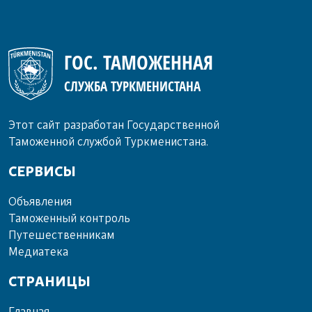
Завершение таможенной процедуры
временного хранения товаров при
совершения правонарушений в области
ГОС. ТАМОЖЕННАЯ
таможенного дела 1. В случае реализации
СЛУЖБА ТУРКМЕНИСТАНА
Этот сайт разработан Государственной
Таможенной службой Туркменистана.
СЕРВИСЫ
Объ­яв­ле­ния
Та­мо­жен­ный кон­троль
Пу­те­шест­вен­ни­кам
Ме­диа­те­ка
СТРАНИЦЫ