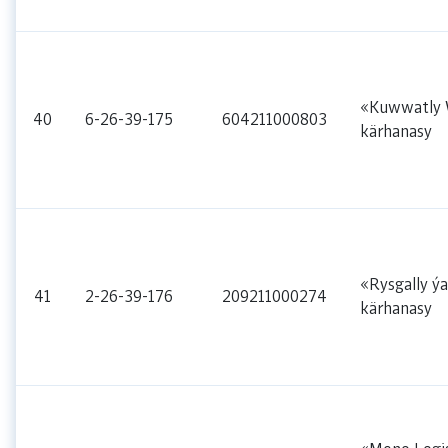
«Kuwwatly 
40
6-26-39-175
604211000803
kärhanasy
«Rysgally ýa
41
2-26-39-176
209211000274
kärhanasy