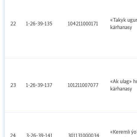
«Takyk ugur
22
1-26-39-135
104211000171
kärhanasy
«Ak ulag» h
23
1-26-39-137
101211007077
kärhanasy
«Keremli ýol
24
3-26-39-141
301131000034