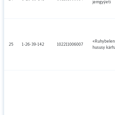
jemgyýeti
«Ruhybelent
25
1-26-39-142
102211006007
hususy kärh