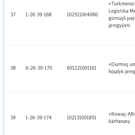
«Türkmenist
Logistika M
37
1-26-39-168
102511004080
görnüşli paý
jemgyýeti
«Durmuş u
38
6-26-39-170
601221001161
hojalyk jem
«Rowaç-AB»
39
1-26-39-174
102131001851
kärhanasy