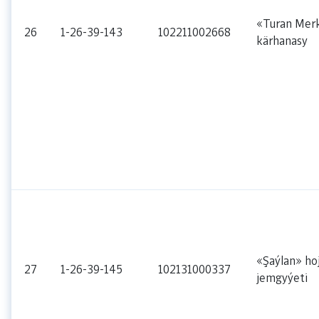
«Turan Mer
26
1-26-39-143
102211002668
kärhanasy
«Şaýlan» ho
27
1-26-39-145
102131000337
jemgyýeti