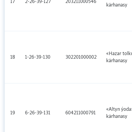
17
2-26-39-127
203211000546
kärhanasy
«Hazar tolk
18
1-26-39-130
302201000002
kärhanasy
«Altyn ýoda
19
6-26-39-131
604211000791
kärhanasy