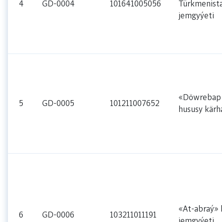
4
GD-0004
101641005056
Türkmenista
jemgyýeti
«Döwrebap
5
GD-0005
101211007652
hususy kärh
«At-abraý» 
6
GD-0006
103211011191
jemgyýeti