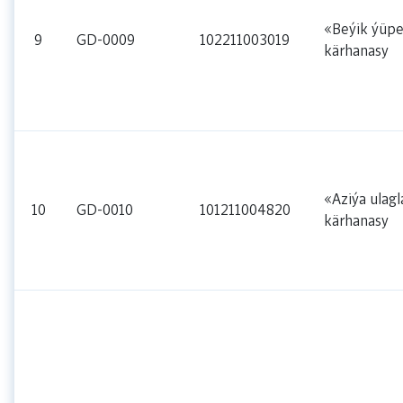
«Beýik ýüpe
9
GD-0009
102211003019
kärhanasy
«Aziýa ulag
10
GD-0010
101211004820
kärhanasy