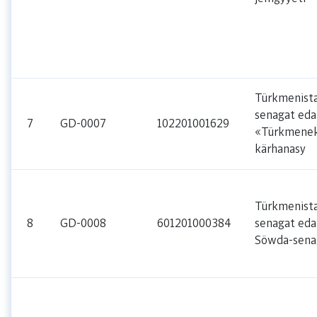
Türkmenist
senagat eda
7
GD-0007
102201001629
«Türkmenek
kärhanasy
Türkmenist
8
GD-0008
601201000384
senagat eda
Söwda-sena