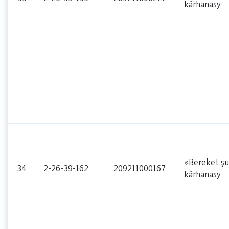
kärhanasy
«Bereket şu
34
2-26-39-162
209211000167
kärhanasy