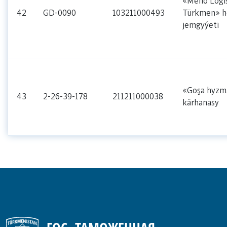
«Meno Logis
42
GD-0090
103211000493
Türkmen» h
jemgyýeti
«Goşa hyzm
43
2-26-39-178
211211000038
kärhanasy