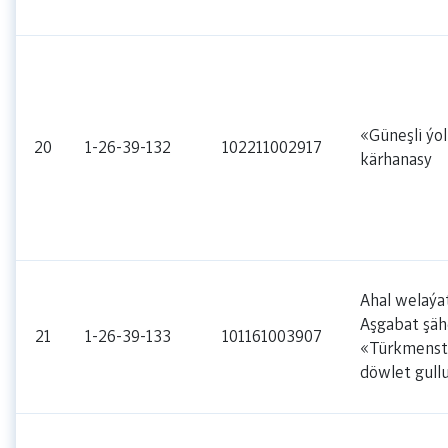
«Güneşli ýo
20
1-26-39-132
102211002917
kärhanasy
Ahal welaýa
Aşgabat şäh
21
1-26-39-133
101161003907
«Türkmenst
döwlet gull