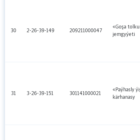
«Goşa tolku
30
2-26-39-149
209211000047
jemgyýeti
«Paýhasly ýi
31
3-26-39-151
301141000021
kärhanasy