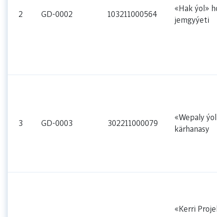
«Hak ýol» h
2
GD-0002
103211000564
jemgyýeti
«Wepaly ýol
3
GD-0003
302211000079
kärhanasy
«Kerri Proje