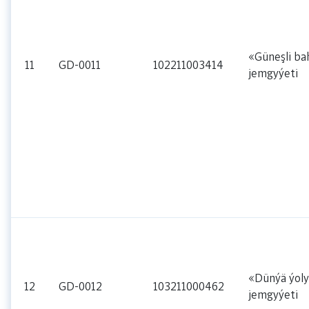
«Güneşli ba
11
GD-0011
102211003414
jemgyýeti
«Dünýä ýoly
12
GD-0012
103211000462
jemgyýeti