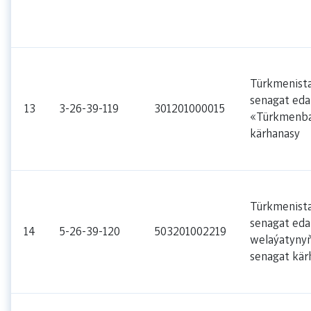
Türkmenist
senagat eda
13
3-26-39-119
301201000015
«Türkmenba
kärhanasy
Türkmenist
senagat eda
14
5-26-39-120
503201002219
welaýatyny
senagat kär