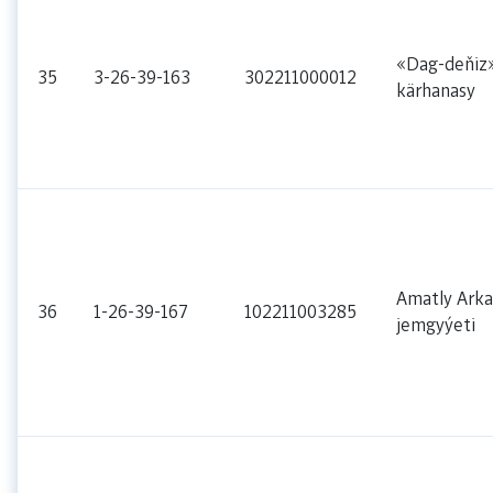
«Dag-deňiz
35
3-26-39-163
302211000012
kärhanasy
Amatly Arka
36
1-26-39-167
102211003285
jemgyýeti