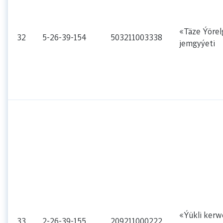
«Täze Ýörel
32
5-26-39-154
503211003338
jemgyýeti
«Ýükli kerw
33
2-26-39-155
209211000222