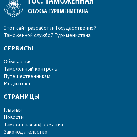
ГОС. ТАМОЖЕННАЯ
СЛУЖБА ТУРКМЕНИСТАНА
Этот сайт разработан Государственной
Таможенной службой Туркменистана.
СЕРВИСЫ
Объ­яв­ле­ния
Та­мо­жен­ный кон­троль
Пу­те­шест­вен­ни­кам
Ме­диа­те­ка
СТРАНИЦЫ
Главная
Новости
Таможенная информация
Законодательство