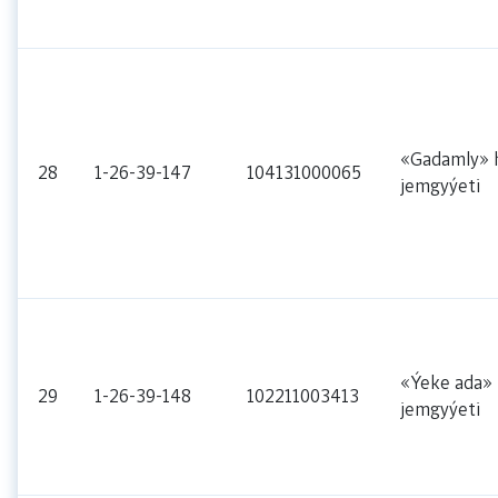
«Gadamly» h
28
1-26-39-147
104131000065
jemgyýeti
«Ýeke ada» 
29
1-26-39-148
102211003413
jemgyýeti