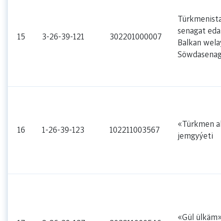
Türkmenist
senagat eda
15
3-26-39-121
302201000007
Balkan wela
Söwdasenag
«Türkmen ak
16
1-26-39-123
102211003567
jemgyýeti
«Gül ülkäm»