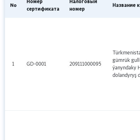
Номер
Налоговый
№
Название 
сертификата
номер
Türkmenist
gümrük gul
1
GD-0001
209111000095
ýanyndaky H
dolandyryş d