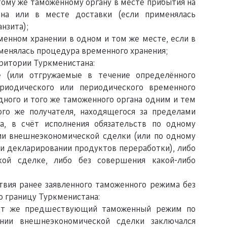
ому же таможенному органу в месте прибытия на
на или в месте доставки (если применялась
нзита);
еменном хранении в одном и том же месте, если в
енялась процедура временного хранения;
рритории Туркменистана:
е (или отгружаемые в течение определённого
риодического или периодического временного
дного и того же таможенного органа одним и тем
го же получателя, находящегося за пределами
а, в счёт исполнения обязательств по одному
ии внешнеэкономической сделки (или по одному
и декларировании продуктов переработки), либо
кой сделке, либо без совершения какой-либо
твия ранее заявленного таможенного режима без
 границу Туркменистана:
тот же предшествующий таможенный режим по
нии внешнеэкономической сделки заключался