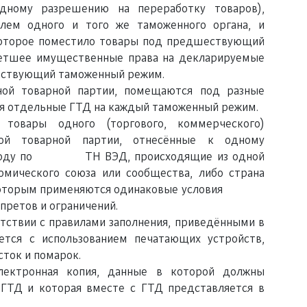
дному разрешению на переработку товаров),
лем одного и того же таможенного органа, и
которое поместило товары под предшествующий
ретшее имущественные права на декларируемые
ествующий таможенный режим.
ной товарной партии, помещаются под разные
я отдельные ГТД на каждый таможенный режим.
 товары одного (торгового, коммерческого)
ой товарной партии, отнесённые к одному
у коду по ТН ВЭД, происходящие из одной
омического союза или сообщества, либо страна
 к которым применяются одинаковые условия
претов и ограничений.
етствии с правилами заполнения, приведёнными в
ется с использованием печатающих устройств,
сток и помарок.
лектронная копия, данные в которой должны
 ГТД и которая вместе с ГТД представляется в