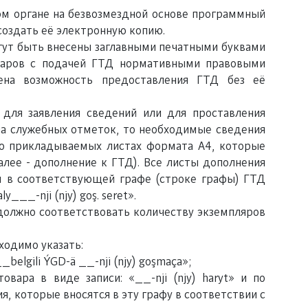
м органе на безвозмездной основе программный
создать её электронную копию.
гут быть внесены заглавными печатными буквами
оваров с подачей ГТД нормативными правовыми
ена возможность предоставления ГТД без её
 для заявления сведений или для проставления
а служебных отметок, то необходимые сведения
о прикладываемых листах формата А4, которые
лее - дополнение к ГТД). Все листы дополнения
 в соответствующей графе (строке графы) ГТД
___-nji (njy) goş. seret».
должно соответствовать количеству экземпляров
ходимо указать:
elgili ÝGD-ä __-nji (njy) goşmaça»;
вара в виде записи: «__-nji (njy) haryt» и по
я, которые вносятся в эту графу в соответствии с