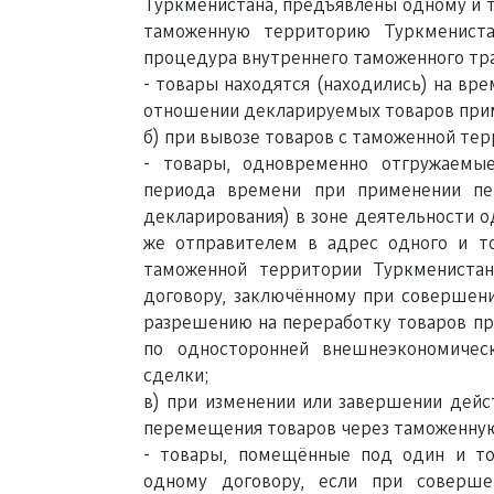
Туркменистана, предъявлены одному и т
таможенную территорию Туркмениста
процедура внутреннего таможенного тра
- товары находятся (находились) на вр
отношении декларируемых товаров прим
б) при вывозе товаров с таможенной те
- товары, одновременно отгружаемы
периода времени при применении пе
декларирования) в зоне деятельности о
же отправителем в адрес одного и то
таможенной территории Туркменистан
договору, заключённому при совершен
разрешению на переработку товаров пр
по односторонней внешнеэкономичес
сделки;
в) при изменении или завершении дейс
перемещения товаров через таможенную
- товары, помещённые под один и 
одному договору, если при соверше