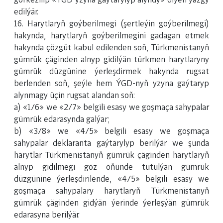
görkezilip «ÝGD yzyna gaýtarylyp alyndy» diýen ýazgy
edilýär.
16. Harytlaryň goýberilmegi (şertleýin goýberilmegi)
hakynda, harytlaryň goýberilmegini gadagan etmek
hakynda çözgüt kabul edilenden soň, Türkmenistanyň
gümrük çäginden alnyp gidilýän türkmen harytlaryny
gümrük düzgünine ýerleşdirmek hakynda rugsat
berlenden soň, şeýle hem ÝGD-nyň yzyna gaýtaryp
alynmagy üçin rugsat alandan soň:
a) «1/6» we «2/7» belgili esasy we goşmaça sahypalar
gümrük edarasynda galýar;
b) «3/8» we «4/5» belgili esasy we goşmaça
sahypalar deklaranta gaýtarylyp berilýär we şunda
harytlar Türkmenistanyň gümrük çäginden harytlaryň
alnyp gidilmegi göz öňünde tutulýan gümrük
düzgünine ýerleşdirilende, «4/5» belgili esasy we
goşmaça sahypalary harytlaryň Türkmenistanyň
gümrük çäginden gidýän ýerinde ýerleşýän gümrük
edarasyna berilýär.