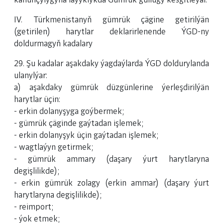
kanunçylygyna laýyklykda Gümrük gullugy kesgitleýär.
IV. Türkmenistanyň gümrük çägine getirilýän
(getirilen) harytlar deklarirlenende ÝGD-ny
doldurmagyň kadalary
29. Şu kadalar aşakdaky ýagdaýlarda ÝGD doldurylanda
ulanylýar:
a) aşakdaky gümrük düzgünlerine ýerleşdirilýän
harytlar üçin:
- erkin dolanyşyga goýbermek;
- gümrük çäginde gaýtadan işlemek;
- erkin dolanyşyk üçin gaýtadan işlemek;
- wagtlaýyn getirmek;
- gümrük ammary (daşary ýurt harytlaryna
degişlilikde);
- erkin gümrük zolagy (erkin ammar) (daşary ýurt
harytlaryna degişlilikde);
- reimport;
- ýok etmek;