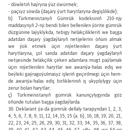
- döwletiň haýryna ýüz öwürmek;
- paçsyz söwda (daşary ýurt harytlaryna degişlilikde);
b) Türkmenistanyň Gümrük kodeksiniň 210-njy
maddasynyň 2-nji bendi bilen bellenilen ýörite gümrük
düzgünine laýyklykda, tebigy heläkçilikleriň we başga
adatdan daşary ýagdaýlaryň netijelerini öňüni almak
we ýok etmek üçin niýetlenilen daşary ýurt
harytlaryna, şol sanda adatdan daşary ýagdaýlaryň
netijesinde heläkçilik çeken adamlara mugt paýlamak
üçin niýetlenilen harytlar we awariýa-halas ediş we
beýleki gaýragoýulmasyz işleriň geçirilmegi üçin hem-
de awariýa-halas ediş birlikleriniň iş ukyplylygy üçin
zerur bolan harytlar;
ç) Türkmenistanyň gümrük kanunçylygynda göz
öňünde tutulan başga ýagdaýlarda.
30. Deklarant ýa-da gümrük dellaly tarapyndan 1, 2, 3,
4, 5, 6, 7, 8, 9, 11, 12, 14, 15, 15 (а; b), 16, 18, 19, 20, 21,
22, 23, 24, 25, 26, 29, 30, 31, 32, 33, 34, 35, 36, 37, 38,