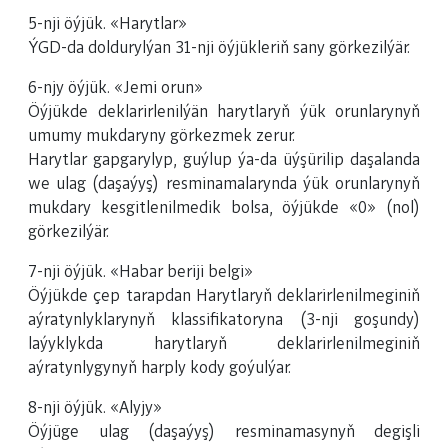
5-nji öýjük. «Harytlar»
ÝGD-da doldurylýan 31-nji öýjükleriň sany görkezilýär.
6-njy öýjük. «Jemi orun»
Öýjükde deklarirlenilýän harytlaryň ýük orunlarynyň
umumy mukdaryny görkezmek zerur.
Harytlar gapgarylyp, guýlup ýa-da üýşürilip daşalanda
we ulag (daşaýyş) resminamalarynda ýük orunlarynyň
mukdary kesgitlenilmedik bolsa, öýjükde «0» (nol)
görkezilýär.
7-nji öýjük. «Habar beriji belgi»
Öýjükde çep tarapdan Harytlaryň deklarirlenilmeginiň
aýratynlyklarynyň klassifikatoryna (3-nji goşundy)
laýyklykda harytlaryň deklarirlenilmeginiň
aýratynlygynyň harply kody goýulýar.
8-nji öýjük. «Alyjy»
Öýjüge ulag (daşaýyş) resminamasynyň degişli