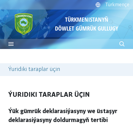
Türkmençe
TÜRKMENISTANYŇ
DÖWLET GÜMRÜK GULLUGY
Ýuridiki taraplar üçin
ÝURIDIKI TARAPLAR ÜÇIN
Ýük gümrük deklarasiýasyny we üstaşyr
deklarasiýasyny doldurmagyň tertibi