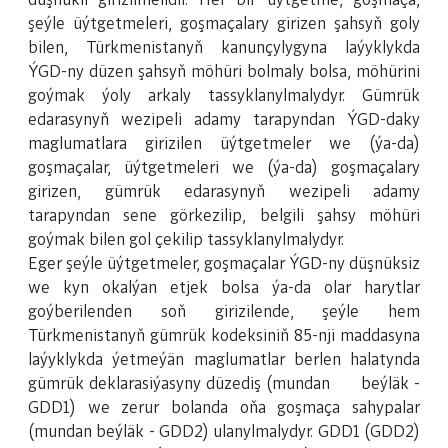
düşnükli girizilmelidir. Her bir üýtgetme, goşmaça,
şeýle üýtgetmeleri, goşmaçalary girizen şahsyň goly
bilen, Türkmenistanyň kanunçylygyna laýyklykda
ÝGD-ny düzen şahsyň möhüri bolmaly bolsa, möhürini
goýmak ýoly arkaly tassyklanylmalydyr. Gümrük
edarasynyň wezipeli adamy tarapyndan ÝGD-daky
maglumatlara girizilen üýtgetmeler we (ýa-da)
goşmaçalar, üýtgetmeleri we (ýa-da) goşmaçalary
girizen, gümrük edarasynyň wezipeli adamy
tarapyndan sene görkezilip, belgili şahsy möhüri
goýmak bilen gol çekilip tassyklanylmalydyr.
Eger şeýle üýtgetmeler, goşmaçalar ÝGD-ny düşnüksiz
we kyn okalýan etjek bolsa ýa-da olar harytlar
goýberilenden soň girizilende, şeýle hem
Türkmenistanyň gümrük kodeksiniň 85-nji maddasyna
laýyklykda ýetmeýän maglumatlar berlen halatynda
gümrük deklarasiýasyny düzediş (mundan beýläk -
GDD1) we zerur bolanda oňa goşmaça sahypalar
(mundan beýläk - GDD2) ulanylmalydyr. GDD1 (GDD2)