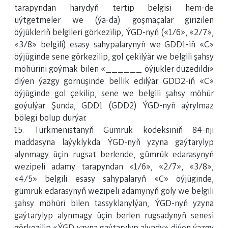
tarapyndan harydyň tertip belgisi hem-de
üýtgetmeler we (ýa-da) goşmaçalar girizilen
öýjükleriň belgileri görkezilip, ÝGD-nyň («1/6», «2/7»,
«3/8» belgili) esasy sahypalarynyň we GDD1-iň «C»
öýjüginde sene görkezilip, gol çekilýär we belgili şahsy
möhürini goýmak bilen «______ öýjükler düzedildi»
diýen ýazgy görnüşinde bellik edilýär. GDD2-iň «C»
öýjüginde gol çekilip, sene we belgili şahsy möhür
goýulýar. Şunda, GDD1 (GDD2) ÝGD-nyň aýrylmaz
bölegi bolup durýar.
15. Türkmenistanyň Gümrük kodeksiniň 84-nji
maddasyna laýyklykda ÝGD-nyň yzyna gaýtarylyp
alynmagy üçin rugsat berlende, gümrük edarasynyň
wezipeli adamy tarapyndan «1/6», «2/7», «3/8»,
«4/5» belgili esasy sahypalaryň «C» öýjüginde,
gümrük edarasynyň wezipeli adamynyň goly we belgili
şahsy möhüri bilen tassyklanylýan, ÝGD-nyň yzyna
gaýtarylyp alynmagy üçin berlen rugsadynyň senesi