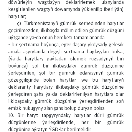
döwürleýin wagtlaýyn deklarirlemek ulanylanda
kesgitlenilen wagtyň dowamynda ýüklenilip iberilýän)
harytlar;
ç) Türkmenistanyň gümrük serhedinden harytlar
geçirilmezden, ilkibaşda mälim edilen gümrük düzgüni
üýtgände ýa-da onuň hereketi tamamlananda:
- bir şertnama boýunça, eger daşary ykdysady geleşik
amala aşyrylanda degişli şertnama baglaşylan bolsa,
(ýa-da harytlary gaýtadan işlemek rugsadynyň biri
boýunça) şol bir ilkibaşdaky gümrük düzgünine
ýerleşdirilen, şol bir gümrük edarasynyň gümrük
gözegçiliginde bolan harytlar, we bu harytlaryň
deklaranty harytlary ilkibaşdaky gümrük düzgünine
ýerleşdiren şahs ýa-da deklarirlenilýän harytlara olar
ilkibaşdaky gümrük düzgünine ýerleşdirilenden soň
emläk hukugyny alan şahs bolup durýan bolsa.
10. Bir haryt tapgyryndaky harytlar dürli gümrük
düzgünlerine ýerleşdirilende, her bir gümrük
düzgünine aýratyn ÝGD-lar berilmelidir.