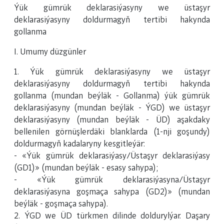
Ýük gümrük deklarasiýasyny we üstaşyr
deklarasiýasyny doldurmagyň tertibi hakynda
gollanma
I. Umumy düzgünler
1. Ýük gümrük deklarasiýasyny we üstaşyr
deklarasiýasyny doldurmagyň tertibi hakynda
gollanma (mundan beýläk - Gollanma) ýük gümrük
deklarasiýasyny (mundan beýläk - ÝGD) we üstaşyr
deklarasiýasyny (mundan beýläk - ÜD) aşakdaky
bellenilen görnüşlerdäki blanklarda (1-nji goşundy)
doldurmagyň kadalaryny kesgitleýär:
- «Ýük gümrük deklarasiýasy/Üstaşyr deklarasiýasy
(GD1)» (mundan beýläk - esasy sahypa);
- «Ýük gümrük deklarasiýasyna/Üstaşyr
deklarasiýasyna goşmaça sahypa (GD2)» (mundan
beýläk - goşmaça sahypa).
2. ÝGD we ÜD türkmen dilinde doldurylýar. Daşary