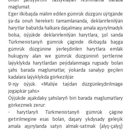
onuň şahsyýetini tassyklaýan resminama barada
maglumat.
Eger ilkibaşda mälim edilen gümrük düzgüni üýtgände
ýa-da onuň hereketi tamamlananda, deklarirlenilýän
harytlar babatda halkara daşalmasy amala aşyrylmadyk
bolsa, öýjükde deklarirlenilýän harytlara, şol sanda
Türkmenistanyň gümrük çäginde ilkibaşda başga
gümrük düzgünine ýerleşdirilen harytlara emläk
hukugyny alan we gümrük düzgüniniň şertlerine
laýyklykda harytlardan peýdalanmaga rugsady bolan
şahs barada maglumatlar, ýokarda sanalyp geçilen
kadalara laýyklykda görkezilýär.
9-njy öýjük. «Maliýe taýdan düzgünleşdirilmäge
jogapkär şahs»
Öýjükde aşakdaky şahslaryň biri barada maglumatlary
görkezmek zerur:
- harytlaryň Türkmenistanyň gümrük çägine
getirilmegine esas bolan, daşary ykdysady geleşik
amala aşyrylanda satyn almak-satmak (alyş-çalyş)