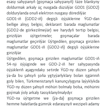
esasy sahypanyň (goşmaça sahypanyň) täze blankyny
doldurmak arkaly üç nusgada düzülýär. GDD1 (GDD2)
doldurylanda onuň elektron nusgasy döredilýär.
GDD1-iň (GDD2-iň) degişli öýjüklerine ÝGD-dan
bellige alnyş belgisi, deklarant barada maglumatlar
(GDD2-de görkezilmeýär) we harydyň tertip belgisi,
girizilýän üýtgetmeler, goşmaçalar barada
maglumatlar geçirilýär. Üýtgedilen, goşmaça girizilen
maglumatlar GDD1-iň (GDD2-iň) degişli öýjüklerine
girizilýär.
Üýtgedilen, goşmaça girizilen maglumatlar GDD1-iň
54-nji öýjüginde we GDD-2-iň her sahypasynda
öýjükleriň aşagyndaky setirde ÝGD-ny düzen şahsyň
ýa-da bu şahsyň şoňa ygtyýarlyklary bolan işgäriniň
goly bilen, Türkmenistanyň kanunçylygyna laýyklykda
ÝGD-ny düzen şahsyň möhüri bolmaly bolsa, möhürini
goýmak ýoly arkaly tassyklanylmalydyr.
ÝGD-na üýtgetme we (ýa-da) goşmaça girizilen
hemme halatlarda gümrük edarasynyň wezipeli adamy