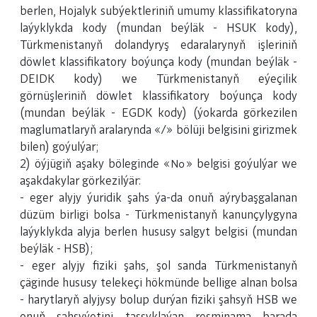
berlen, Hojalyk subýektleriniň umumy klassifikatoryna
laýyklykda kody (mundan beýläk - HSUK kody),
Türkmenistanyň dolandyryş edaralarynyň işleriniň
döwlet klassifikatory boýunça kody (mundan beýläk -
DEIDK kody) we Türkmenistanyň eýeçilik
görnüşleriniň döwlet klassifikatory boýunça kody
(mundan beýläk - EGDK kody) (ýokarda görkezilen
maglumatlaryň aralarynda «/» bölüji belgisini girizmek
bilen) goýulýar;
2) öýjügiň aşaky böleginde «№» belgisi goýulýar we
aşakdakylar görkezilýär:
- eger alyjy ýuridik şahs ýa-da onuň aýrybaşgalanan
düzüm birligi bolsa - Türkmenistanyň kanunçylygyna
laýyklykda alyja berlen hususy salgyt belgisi (mundan
beýläk - HSB);
- eger alyjy fiziki şahs, şol sanda Türkmenistanyň
çäginde hususy telekeçi hökmünde bellige alnan bolsa
- harytlaryň alyjysy bolup durýan fiziki şahsyň HSB we