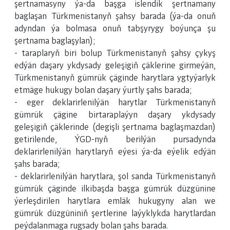
şertnamasyny ýa-da başga islendik şertnamany
baglaşan Türkmenistanyň şahsy barada (ýa-da onuň
adyndan ýa bolmasa onuň tabşyrygy boýunça şu
şertnama baglaşylan);
- taraplaryň biri bolup Türkmenistanyň şahsy çykyş
edýän daşary ykdysady geleşigiň çäklerine girmeýän,
Türkmenistanyň gümrük çäginde harytlara ygtyýarlyk
etmäge hukugy bolan daşary ýurtly şahs barada;
- eger deklarirlenilýän harytlar Türkmenistanyň
gümrük çägine birtaraplaýyn daşary ykdysady
geleşigiň çäklerinde (degişli şertnama baglaşmazdan)
getirilende, ÝGD-nyň berilýän pursadynda
deklarirlenilýän harytlaryň eýesi ýa-da eýelik edýän
şahs barada;
- deklarirlenilýän harytlara, şol sanda Türkmenistanyň
gümrük çäginde ilkibaşda başga gümrük düzgünine
ýerleşdirilen harytlara emläk hukugyny alan we
gümrük düzgüniniň şertlerine laýyklykda harytlardan
peýdalanmaga rugsady bolan şahs barada.