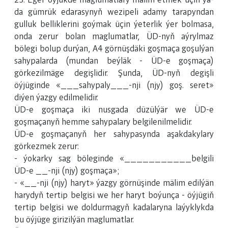
23. Eger öýjükde maglumatlary mälim etmek üçin ýa-
da gümrük edarasynyň wezipeli adamy tarapyndan
gulluk belliklerini goýmak üçin ýeterlik ýer bolmasa,
onda zerur bolan maglumatlar, ÜD-nyň aýrylmaz
bölegi bolup durýan, A4 görnüşdäki goşmaça goşulýan
sahypalarda (mundan beýläk - ÜD-e goşmaça)
görkezilmäge degişlidir. Şunda, ÜD-nyň degişli
öýjüginde «___sahypaly___-nji (njy) goş. seret»
diýen ýazgy edilmelidir.
ÜD-e goşmaça iki nusgada düzülýär we ÜD-e
goşmaçanyň hemme sahypalary belgilenilmelidir.
ÜD-e goşmaçanyň her sahypasynda aşakdakylary
görkezmek zerur:
- ýokarky sag böleginde «___________belgili
ÜD-e __-nji (njy) goşmaça»;
- «__-nji (njy) haryt» ýazgy görnüşinde mälim edilýän
harydyň tertip belgisi we her haryt boýunça - öýjügiň
tertip belgisi we doldurmagyň kadalaryna laýyklykda
bu öýjüge girizilýän maglumatlar.