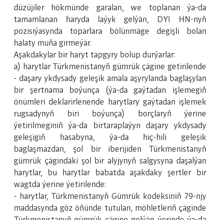
düzüjiler hökmünde garalan, we toplanan ýa-da
tamamlanan haryda laýyk gelýän, DYI HN-nyň
pozisiýasynda toparlara bölünmäge degişli bolan
halaty muňa girmeýär.
Aşakdakylar bir haryt tapgyry bolup durýarlar:
a) harytlar Türkmenistanyň gümrük çägine getirilende
- daşary ykdysady geleşik amala aşyrylanda baglaşylan
bir şertnama boýunça (ýa-da gaýtadan işlemegiň
önümleri deklarirlenende harytlary gaýtadan işlemek
rugsadynyň biri boýunça) borçlaryň ýerine
ýetirilmeginiň ýa-da birtaraplaýyn daşary ykdysady
geleşigiň hasabyna, ýa-da hiç-hili geleşik
baglaşmazdan, şol bir iberijiden Türkmenistanyň
gümrük çägindäki şol bir alyjynyň salgysyna daşalýan
harytlar, bu harytlar babatda aşakdaky şertler bir
wagtda ýerine ýetirilende:
- harytlar, Türkmenistanyň Gümrük kodeksiniň 79-njy
maddasynda göz öňünde tutulan, möhletleriň çäginde