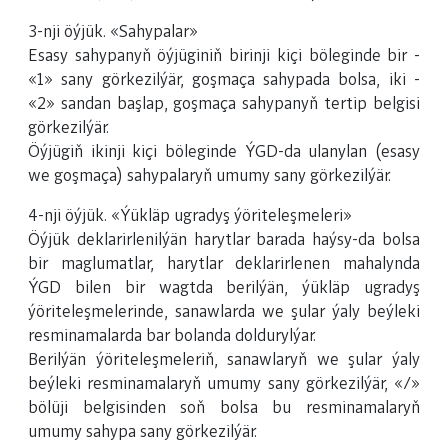
3-nji öýjük. «Sahypalar»
Esasy sahypanyň öýjüginiň birinji kiçi böleginde bir -
«1» sany görkezilýär, goşmaça sahypada bolsa, iki -
«2» sandan başlap, goşmaça sahypanyň tertip belgisi
görkezilýär.
Öýjügiň ikinji kiçi böleginde ÝGD-da ulanylan (esasy
we goşmaça) sahypalaryň umumy sany görkezilýär.
4-nji öýjük. «Ýükläp ugradyş ýöriteleşmeleri»
Öýjük deklarirlenilýän harytlar barada haýsy-da bolsa
bir maglumatlar, harytlar deklarirlenen mahalynda
ÝGD bilen bir wagtda berilýän, ýükläp ugradyş
ýöriteleşmelerinde, sanawlarda we şular ýaly beýleki
resminamalarda bar bolanda doldurylýar.
Berilýän ýöriteleşmeleriň, sanawlaryň we şular ýaly
beýleki resminamalaryň umumy sany görkezilýär, «/»
bölüji belgisinden soň bolsa bu resminamalaryň
umumy sahypa sany görkezilýär.