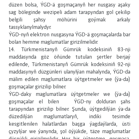
düzen bolsa, ÝGD-ä goşmaçanyň her nusgasy aşaky
sag böleginde wezipeli adam tarapyndan gol çekilip
belgili şahsy möhürini goýmak arkaly
tassyklanylmalydyr.
ÝGD-nyň elektron nusgasyna ÝGD-ä goşmaçalarda bar
bolan hemme maglumatlar girizilmelidir.
14. Türkmenistanyň Gümrük kodeksiniň 83-nji
maddasynda göz öňünde tutulan şertler berjaý
edilende, Türkmenistanyň Gümrük kodeksiniň 92-nji
maddasynyň düzgünleri ulanylýan mahalynda, ÝGD-da
mälim edilen maglumatlara üýtgetmeler we (ýa-da)
goşmaçalar girizilip bilner.
ÝGD-daky maglumatlara üýtgetmeler we (ýa-da)
goşmaçalar el bilen ÝGD-ny dolduran şahs
tarapyndan girizilip bilner. Şunda, üýtgedilýän ýa-da
düzedilýän maglumatlaryň, indiki tesimde
kesgitlenilen halatlardan başga ýagdaýlarda, üsti
çyzylýar we ýanynda, şol öýjükde, täze maglumatlar