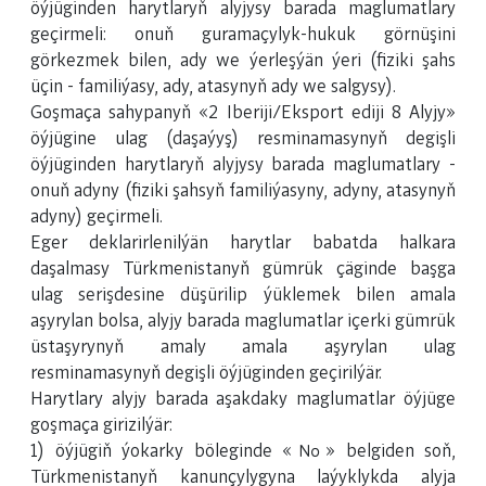
öýjüginden harytlaryň alyjysy barada maglumatlary
geçirmeli: onuň guramaçylyk-hukuk görnüşini
görkezmek bilen, ady we ýerleşýän ýeri (fiziki şahs
üçin - familiýasy, ady, atasynyň ady we salgysy).
Goşmaça sahypanyň «2 Iberiji/Eksport ediji 8 Alyjy»
öýjügine ulag (daşaýyş) resminamasynyň degişli
öýjüginden harytlaryň alyjysy barada maglumatlary -
onuň adyny (fiziki şahsyň familiýasyny, adyny, atasynyň
adyny) geçirmeli.
Eger deklarirlenilýän harytlar babatda halkara
daşalmasy Türkmenistanyň gümrük çäginde başga
ulag serişdesine düşürilip ýüklemek bilen amala
aşyrylan bolsa, alyjy barada maglumatlar içerki gümrük
üstaşyrynyň amaly amala aşyrylan ulag
resminamasynyň degişli öýjüginden geçirilýär.
Harytlary alyjy barada aşakdaky maglumatlar öýjüge
goşmaça girizilýär:
1) öýjügiň ýokarky böleginde «№» belgiden soň,
Türkmenistanyň kanunçylygyna laýyklykda alyja