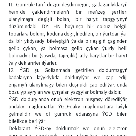
11. Gümrük-tarif düzgünleşdirmegiň, gadaganlyklaryň
hem-de çäklendirmeleriň bir meňzeş şertleri
ulanylmaga degişli bolan, bir haryt tapgyrynyň
düzümindäki, DYI HN boýunça bir dokuz belgili
toparlara bölüniş koduna degişli edilen, bir ýurtdan ýa-
da bir ykdysady bileleşigiň ýa-da birleşigiň çäginden
gelip çykan, ýa bolmasa gelip çykan ýurdy belli
bolmadyk bir (söwda, täjirçilik) atly harytlar bir haryt
ýaly deklarirlenilýärler.
12. ÝGD şu Gollanmada getirilen doldurmagyň
kadalaryna laýyklykda doldurylýar we çap ediji
enjamyň ulanylmagy bilen düşnükli çap edilýär, onda
bozulyp aýrylan we çyrşalan ýazgylar bolmaly däldir.
ÝGD doldurylanda onuň elektron nusgasy döredilýär,
ondaky maglumatlar ÝGD-daky maglumatlara laýyk
gelmelidir we ol gümrük edarasyna ÝGD bilen
bilelikde berilýär.
Deklarant ÝGD-ny doldurmak we onuň elektron