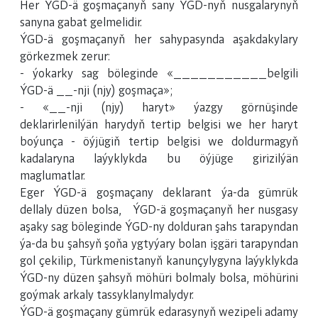
Her ÝGD-ä goşmaçanyň sany ÝGD-nyň nusgalarynyň
sanyna gabat gelmelidir.
ÝGD-ä goşmaçanyň her sahypasynda aşakdakylary
görkezmek zerur:
- ýokarky sag böleginde «___________belgili
ÝGD-ä __-nji (njy) goşmaça»;
- «__-nji (njy) haryt» ýazgy görnüşinde
deklarirlenilýän harydyň tertip belgisi we her haryt
boýunça - öýjügiň tertip belgisi we doldurmagyň
kadalaryna laýyklykda bu öýjüge girizilýän
maglumatlar.
Eger ÝGD-ä goşmaçany deklarant ýa-da gümrük
dellaly düzen bolsa, ÝGD-ä goşmaçanyň her nusgasy
aşaky sag böleginde ÝGD-ny dolduran şahs tarapyndan
ýa-da bu şahsyň şoňa ygtyýary bolan işgäri tarapyndan
gol çekilip, Türkmenistanyň kanunçylygyna laýyklykda
ÝGD-ny düzen şahsyň möhüri bolmaly bolsa, möhürini
goýmak arkaly tassyklanylmalydyr.
ÝGD-ä goşmaçany gümrük edarasynyň wezipeli adamy