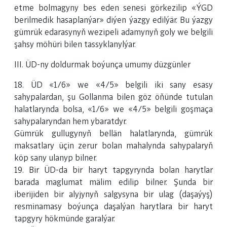
etme bolmagyny bes eden senesi görkezilip «ÝGD
berilmedik hasaplanýar» diýen ýazgy edilýär. Bu ýazgy
gümrük edarasynyň wezipeli adamynyň goly we belgili
şahsy möhüri bilen tassyklanylýar.
III. ÜD-ny doldurmak boýunça umumy düzgünler
18. ÜD «1/6» we «4/5» belgili iki sany esasy
sahypalardan, şu Gollanma bilen göz öňünde tutulan
halatlarynda bolsa, «1/6» we «4/5» belgili goşmaça
sahypalaryndan hem ybaratdyr.
Gümrük gullugynyň bellän halatlarynda, gümrük
maksatlary üçin zerur bolan mahalynda sahypalaryň
köp sany ulanyp bilner.
19. Bir ÜD-da bir haryt tapgyrynda bolan harytlar
barada maglumat mälim edilip bilner. Şunda bir
iberijiden bir alyjynyň salgysyna bir ulag (daşaýyş)
resminamasy boýunça daşalýan harytlara bir haryt
tapgyry hökmünde garalýar.