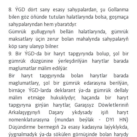
8. ÝGD dört sany esasy sahypalardan, şu Gollanma
bilen göz öňünde tutulan halatlarynda bolsa, goşmaça
sahypalaryndan hem ybaratdyr.
Gümrük gullugynyň bellän halatlarynda, gümrük
maksatlary üçin zerur bolan mahalynda sahypalaryň
köp sany ulanyp bilner.
9. Bir ÝGD-da bir haryt tapgyrynda bolup, şol bir
gümrük düzgünine ýerleşdirilýän harytlar barada
maglumatlar mälim edilýär.
Bir haryt tapgyrynda bolan harytlar barada
maglumatlary, şol bir gümrük edarasyna berilýän,
birnäçe ÝGD-larda deklarant ýa-da gümrük dellaly
mälim etmäge hukuklydyr, haçanda bir haryt
tapgyryna girýän harytlar, Garaşsyz Döwletleriniň
Arkalaşygynyň Daşary ykdysady işiň haryt
nomenklaturasyna (mundan beýläk - DYI HN)
Düşündirme bermegiň 2a esasy kadasyna laýyklykda,
ýygnalmadyk ýa-da sökülen görnüşinde bolan harydy