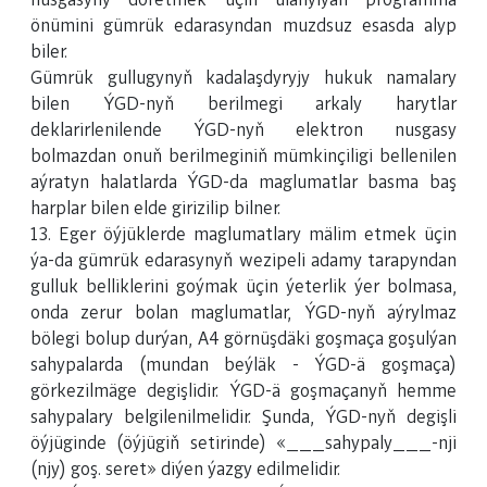
nusgasyny döretmek üçin ulanylýan programma
önümini gümrük edarasyndan muzdsuz esasda alyp
biler.
Gümrük gullugynyň kadalaşdyryjy hukuk namalary
bilen ÝGD-nyň berilmegi arkaly harytlar
deklarirlenilende ÝGD-nyň elektron nusgasy
bolmazdan onuň berilmeginiň mümkinçiligi bellenilen
aýratyn halatlarda ÝGD-da maglumatlar basma baş
harplar bilen elde girizilip bilner.
13. Eger öýjüklerde maglumatlary mälim etmek üçin
ýa-da gümrük edarasynyň wezipeli adamy tarapyndan
gulluk belliklerini goýmak üçin ýeterlik ýer bolmasa,
onda zerur bolan maglumatlar, ÝGD-nyň aýrylmaz
bölegi bolup durýan, A4 görnüşdäki goşmaça goşulýan
sahypalarda (mundan beýläk - ÝGD-ä goşmaça)
görkezilmäge degişlidir. ÝGD-ä goşmaçanyň hemme
sahypalary belgilenilmelidir. Şunda, ÝGD-nyň degişli
öýjüginde (öýjügiň setirinde) «___sahypaly___-nji
(njy) goş. seret» diýen ýazgy edilmelidir.