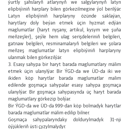
ýurtly şahslaryň atlarynyň we salgylarynyň latyn
elipbiýiniň harplary bilen görkezilmegine ýol berilýär.
Latyn elipbiýiniň harplaryny özünde saklaýan,
harytlary doly beýan etmek üçin hyzmat edýän
maglumatlar (haryt nyşany, artikul, kysym we şuňa
meňzeşler), şeýle hem ulag serişdeleriniň belgileri,
gatnaw belgileri, resminamalaryň belgileri we şolara
meňzeş maglumatlar latyn elipbiýiniň harplaryny
ulanmak bilen görkezilýär.
3. Esasy sahypa bir haryt barada maglumatlary mälim
etmek üçin ulanylýar. Bir ÝGD-da we ÜD-da iki we
ikiden köp harytlar barada maglumatlar malim
edilende goşmaça sahypalar esasy sahypa goşmaça
ulanylýar. Bir goşmaça sahypasynda üç haryt barada
maglumatlary görkezip bolýar.
Bir ÝGD-da we ÜD-da 999-dan köp bolmadyk harytlar
barada maglumatlar mälim edilip bilner.
Goşmaça sahypalaryndaky doldurylmadyk 31-nji
öýjükleriň üsti çyzylmalydyr.