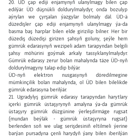
20. ÜD çap ediji enjamynyň ulanylmagy bilen çap
edilýär. ÜD düşnükli doldurylmalydyr, onda bozulyp
aýrylan we çyrşalan ýazgylar bolmaly däl. ÜD-ä
düzedişler çap ediji enjamynyň ulanylmagy ýa-da
basma baş harplar bilen elde girizilip bilner. Her bir
düzediş düzedişi girizen şahsyň goluny, şeýle hem
gümrük edarasynyň wezipeli adam tarapyndan belgili
şahsy möhürini goýmak arkaly tassyklanylmalydyr.
Gümrük edarasy zerur bolan mahalynda täze ÜD-nyň
doldurylmagyny talap edip bilýär.
ÜD-nyň elektron nusgasynyň döredilmegine
mümkinçilik bolan mahalynda, ol ÜD bilen bilelikde
gümrük edarasyna berilýär.
21. Ugradylyş gümrük edarasy tarapyndan harytlary
içerki gümrük üstaşyrynyň amalyna ýa-da gümrük
üstaşyry gümrük düzgünine ýerleşdirmäge rugsat
(mundan beýläk - gümrük üstaşyryna rugsat)
berlenden soň we ulag serişdesiniň eltilmeli ýerine
barýan pursadyna çenli harydyň ýany bilen iberilýän