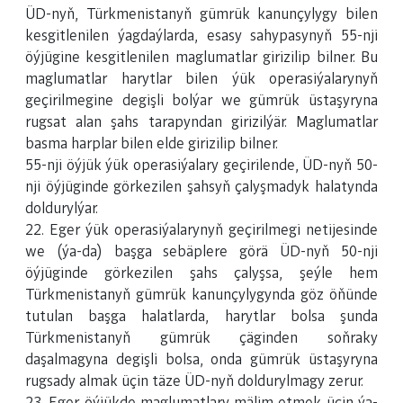
ÜD-nyň, Türkmenistanyň gümrük kanunçylygy bilen
kesgitlenilen ýagdaýlarda, esasy sahypasynyň 55-nji
öýjügine kesgitlenilen maglumatlar girizilip bilner. Bu
maglumatlar harytlar bilen ýük operasiýalarynyň
geçirilmegine degişli bolýar we gümrük üstaşyryna
rugsat alan şahs tarapyndan girizilýär. Maglumatlar
basma harplar bilen elde girizilip bilner.
55-nji öýjük ýük operasiýalary geçirilende, ÜD-nyň 50-
nji öýjüginde görkezilen şahsyň çalyşmadyk halatynda
doldurylýar.
22. Eger ýük operasiýalarynyň geçirilmegi netijesinde
we (ýa-da) başga sebäplere görä ÜD-nyň 50-nji
öýjüginde görkezilen şahs çalyşsa, şeýle hem
Türkmenistanyň gümrük kanunçylygynda göz öňünde
tutulan başga halatlarda, harytlar bolsa şunda
Türkmenistanyň gümrük çäginden soňraky
daşalmagyna degişli bolsa, onda gümrük üstaşyryna
rugsady almak üçin täze ÜD-nyň doldurylmagy zerur.