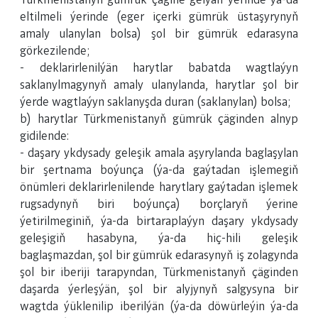
Türkmenistanyň gümrük çägine gelýän ýerinde ýa-da
eltilmeli ýerinde (eger içerki gümrük üstaşyrynyň
amaly ulanylan bolsa) şol bir gümrük edarasyna
görkezilende;
- deklarirlenilýän harytlar babatda wagtlaýyn
saklanylmagynyň amaly ulanylanda, harytlar şol bir
ýerde wagtlaýyn saklanyşda duran (saklanylan) bolsa;
b) harytlar Türkmenistanyň gümrük çäginden alnyp
gidilende:
- daşary ykdysady geleşik amala aşyrylanda baglaşylan
bir şertnama boýunça (ýa-da gaýtadan işlemegiň
önümleri deklarirlenilende harytlary gaýtadan işlemek
rugsadynyň biri boýunça) borçlaryň ýerine
ýetirilmeginiň, ýa-da birtaraplaýyn daşary ykdysady
geleşigiň hasabyna, ýa-da hiç-hili geleşik
baglaşmazdan, şol bir gümrük edarasynyň iş zolagynda
şol bir iberiji tarapyndan, Türkmenistanyň çäginden
daşarda ýerleşýän, şol bir alyjynyň salgysyna bir
wagtda ýüklenilip iberilýän (ýa-da döwürleýin ýa-da