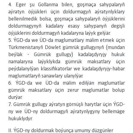
4. Eger şu Gollanma bilen, goşmaça sahypalaryň
aýratyn öýjükleri üçin doldurmagyň aýratynlyklary
bellenilmedik bolsa, goşmaça sahypalaryň öýjüklerini
doldurmagynyň kadalary esasy sahypanyň degişli
öýjüklerini doldurmagyň kadalaryna laýyk gelýär.
5. ÝGD-da we ÜD-da maglumatlary mälim etmek üçin
Türkmenistanyň Döwlet gümrük gullugynyň (mundan
beýläk - Gümrük gullugy) kadalaşdyryjy hukuk
namalaryna laýyklykda gümrük maksatlary üçin
peýdalanylýan klassifikatorlar we kadalaşdyryjy-habar
maglumatlaryň sanawlary ulanylýar.
6. ÝGD-da we ÜD-da mälim edilýän maglumatlar
gümrük maksatlary üçin zerur maglumatlar bolup
durýar.
7. Gümrük gullugy aýratyn görnüşli harytlar üçin ÝGD-
ny we ÜD-ny doldurmagyň aýratynlygyny bellemäge
hukuklydyr.
II. ÝGD-ny doldurmak boýunça umumy düzgünler