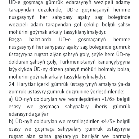
ÜD-e goşmaça gümrük edarasynyň wezipeli adamy
tarapyndan düzülende, ÜD-e goşmaçanyň hemme
nusgasynyň her sahypasy aşaky sag böleginde
wezipeli adam tarapyndan gol çekilip belgili şahsy
möhürini goýmak arkaly tassyklanylmalydyr.
Başga halatlarda ÜD-e goşmaçanyň hemme
nusgasynyň her sahypasy aşaky sag böleginde gümrük
üstaşyryna rugsat alýan şahsyň goly, şeýle hem ÜD-ny
dolduran şahsyň goly, Türkmenistanyň kanunçylygyna
laýyklykda ÜD-ny düzen şahsyň möhüri bolmaly bolsa,
möhürini goýmak arkaly tassyklanylmalydyr.
24. Harytlar içerki gümrük üstaşyrynyň amalyna ýa-da
gümrük üstaşyry gümrük düzgünine ýerleşdirilende:
a) ÜD-nyň doldurylan we resmileşdirilen «1/6» belgili
esasy we goşmaça sahypalary iberiş gümrük
edarasynda galýar;
b) ÜD-nyň doldurylan we resmileşdirilen «4/5» belgili
esasy we goşmaça sahypalary gümrük üstaşyryna
rugsat alan şahsa gaýtarylyp berilýär we barmaly