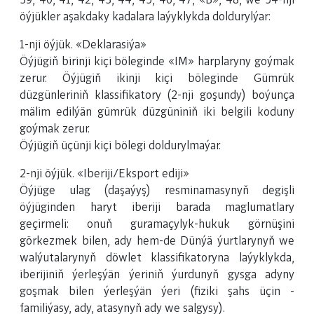
39, 40, 41, 42, 43, 44, 45, 46, 47, «В», 48, we 54-nji
öýjükler aşakdaky kadalara laýyklykda doldurylýar:
1-nji öýjük. «Deklarasiýa»
Öýjügiň birinji kiçi böleginde «IM» harplaryny goýmak
zerur. Öýjügiň ikinji kiçi böleginde Gümrük
düzgünleriniň klassifikatory (2-nji goşundy) boýunça
mälim edilýän gümrük düzgüniniň iki belgili koduny
goýmak zerur.
Öýjügiň üçünji kiçi bölegi doldurylmaýar.
2-nji öýjük. «Iberiji/Eksport ediji»
Öýjüge ulag (daşaýyş) resminamasynyň degişli
öýjüginden haryt iberiji barada maglumatlary
geçirmeli: onuň guramaçylyk-hukuk görnüşini
görkezmek bilen, ady hem-de Dünýä ýurtlarynyň we
walýutalarynyň döwlet klassifikatoryna laýyklykda,
iberijiniň ýerleşýän ýeriniň ýurdunyň gysga adyny
goşmak bilen ýerleşýän ýeri (fiziki şahs üçin -
familiýasy, ady, atasynyň ady we salgysy).