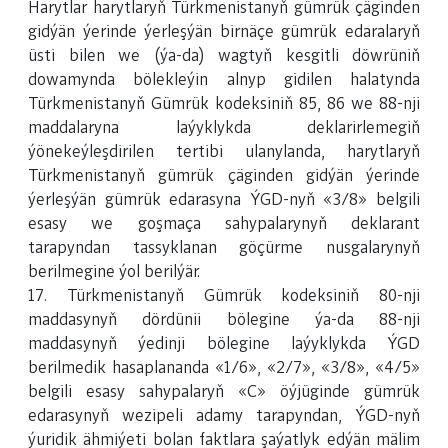
Harytlar harytlaryň Türkmenistanyň gümrük çäginden
gidýän ýerinde ýerleşýän birnäçe gümrük edaralaryň
üsti bilen we (ýa-da) wagtyň kesgitli döwrüniň
dowamynda bölekleýin alnyp gidilen halatynda
Türkmenistanyň Gümrük kodeksiniň 85, 86 we 88-nji
maddalaryna laýyklykda deklarirlemegiň
ýönekeýleşdirilen tertibi ulanylanda, harytlaryň
Türkmenistanyň gümrük çäginden gidýän ýerinde
ýerleşýän gümrük edarasyna ÝGD-nyň «3/8» belgili
esasy we goşmaça sahypalarynyň deklarant
tarapyndan tassyklanan göçürme nusgalarynyň
berilmegine ýol berilýär.
17. Türkmenistanyň Gümrük kodeksiniň 80-nji
maddasynyň dördünii bölegine ýa-da 88-nji
maddasynyň ýedinji bölegine laýyklykda ÝGD
berilmedik hasaplananda «1/6», «2/7», «3/8», «4/5»
belgili esasy sahypalaryň «C» öýjüginde gümrük
edarasynyň wezipeli adamy tarapyndan, ÝGD-nyň
ýuridik ähmiýeti bolan faktlara şaýatlyk edýän mälim