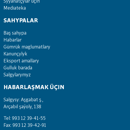
Sy­ýa­hat­çy­lar ü­çin
Media­teka
SAHYPALAR
Baş sahypa
Habarlar
Gümrük maglumatlary
Kanunçylyk
Eksport amallary
Gulluk barada
Salgylarymyz
HABARLAŞMAK ÜÇIN
Salgysy: Aşgabat ş.,
Arçabil şaýoly, 138
Tel: 993 12 39-41-55
Fax: 993 12 39-42-91