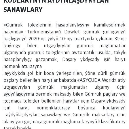
KODLARYNYŇ AÝDYŇLAŞDYRYLAN
SANAWLARY
«Gümrük tölegleriniň hasaplanylyşyny kämilleşdirmek
hakynda» Türkmenistanyň Döwlet gümrük gullugynyň
başlygynyň 2020-nji ýylyň 10-njy martynda çykaran 31-nji
buýrugy bilen utgaşdyrylan gümrük maglumatlar
ulgamynda gümrük tölegleriniň awtomatiki usulda, takyk
hasaplanylyşy gazanmak, Daşary ykdysady işiň haryt
nomenklaturasyna
laýyklykda şol bir koda ýerleşdirilen, ýöne dürli gümrük
paçlary bellenilen harytlar babatda «ASYCUDA World» atly
utgaşdyrylan gümrük maglumatlar ulgamy üçin
aýdyňlaşdyrma bermek maksady bilen Gümrük paçlary we
goşmaça tölegler bellenilen harytlar üçin Daşary ykdysady
işiň haryt nomenklaturasy boýunça kodlarynyň
aýdyňlaşdyrylan sanawlary we Gümrük maksatlary üçin
ulanylýan goşmaça gümrük maglumatlarynyň klassifikatory
tassyklanyldy.