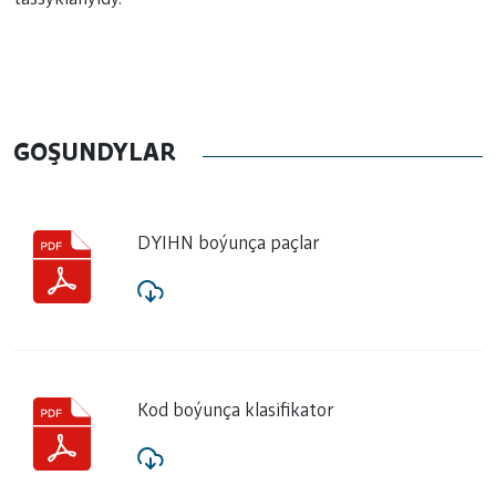
GOŞUNDYLAR
DYIHN boýunça paçlar
Kod boýunça klasifikator