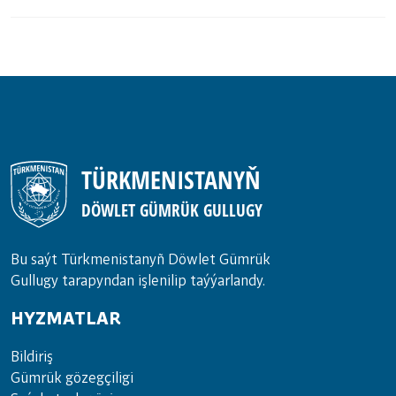
TÜRKMENISTANYŇ
DÖWLET GÜMRÜK GULLUGY
Bu saýt Türkmenistanyñ Döwlet Gümrük
Gullugy tarapyndan işlenilip taýýarlandy.
HYZMATLAR
Bil­di­riş
Güm­rük gö­zeg­çi­li­gi