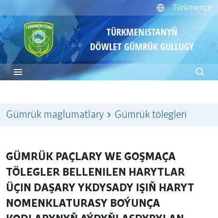
Türkmençe
TÜRKMENISTANYŇ
DÖWLET GÜMRÜK GULLUGY
Gümrük maglumatlary
Gümrük tölegleri
GÜMRÜK PAÇLARY WE GOŞMAÇA
TÖLEGLER BELLENILEN HARYTLAR
ÜÇIN DAŞARY YKDYSADY IŞIŇ HARYT
NOMENKLATURASY BOÝUNÇA