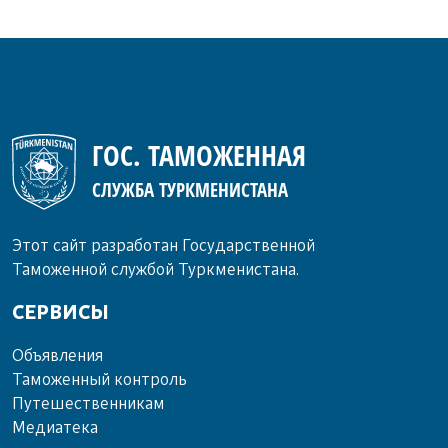
ГОС. ТАМОЖЕННАЯ
СЛУЖБА ТУРКМЕНИСТАНА
Этот сайт разработан Государственной
Таможенной службой Туркменистана.
СЕРВИСЫ
Объ­яв­ле­ния
Та­мо­жен­ный кон­троль
Пу­те­шест­вен­ни­кам
Ме­диа­те­ка