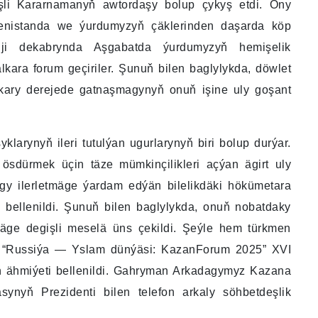
şli Kararnamanyň awtordaşy bolup çykyş etdi. Ony
enistanda we ýurdumyzyň çäklerinden daşarda köp
nji dekabrynda Aşgabatda ýurdumyzyň hemişelik
kara forum geçiriler. Şunuň bilen baglylykda, döwlet
kary derejede gatnaşmagynyň onuň işine uly goşant
arynyň ileri tutulýan ugurlarynyň biri bolup durýar.
ösdürmek üçin täze mümkinçilikleri açýan ägirt uly
gy ilerletmäge ýardam edýän bilelikdäki hökümetara
ti bellenildi. Şunuň bilen baglylykda, onuň nobatdaky
emäge degişli meselä üns çekildi. Şeýle hem türkmen
da “Russiýa — Yslam dünýäsi: KazanForum 2025” XVI
 ähmiýeti bellenildi. Gahryman Arkadagymyz Kazana
synyň Prezidenti bilen telefon arkaly söhbetdeşlik