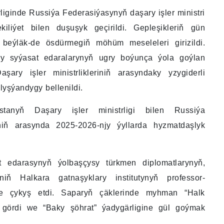
liginde Russiýa Federasiýasynyň daşary işler ministri
liýet bilen duşuşyk geçirildi. Gepleşikleriň gün
 beýläk-de ösdürmegiň möhüm meseleleri girizildi.
ry syýasat edaralarynyň ugry boýunça ýola goýlan
aşary işler ministrlikleriniň arasyndaky yzygiderli
yşýandygy bellenildi.
tanyň Daşary işler ministrligi bilen Russiýa
iniň arasynda 2025-2026-njy ýyllarda hyzmatdaşlyk
 edarasynyň ýolbaşçysy türkmen diplomatlarynyň,
niň Halkara gatnaşyklary institutynyň professor-
de çykyş etdi. Saparyň çäklerinde myhman “Halk
 gördi we “Baky şöhrat” ýadygärligine gül goýmak