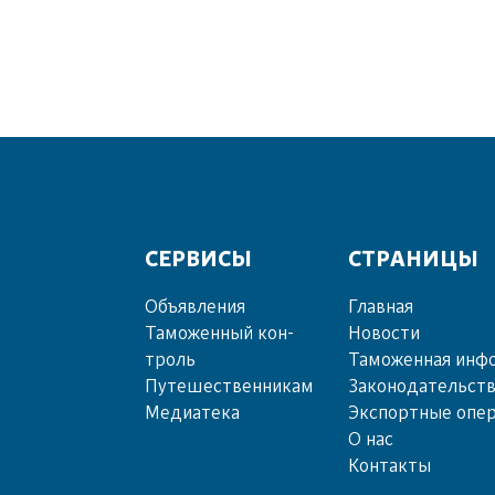
СЕРВИСЫ
СТРАНИЦЫ
Объ­яв­ле­ния
Главная
Та­мо­жен­ный кон­
Новости
троль
Таможенная инф
Пу­те­шест­вен­ни­кам
Законодательст
Ме­диа­те­ка
Экспортные опе
О нас
Контакты