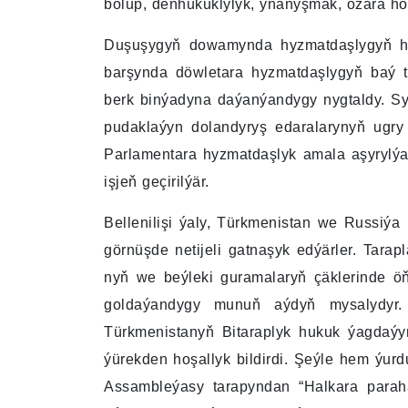
bolup, deňhukuklylyk, ynanyşmak, özara ho
Duşuşygyň dowamynda hyzmatdaşlygyň häz
barşynda döwletara hyzmatdaşlygyň baý ta
berk binýadyna daýanýandygy nygtaldy. Syýa
pudaklaýyn dolandyryş edaralarynyň ugry 
Parlamentara hyzmatdaşlyk amala aşyrylýa
işjeň geçirilýär.
Bellenilişi ýaly, Türkmenistan we Russiýa
görnüşde netijeli gatnaşyk edýärler. Tar
nyň we beýleki guramalaryň çäklerinde öňe
goldaýandygy munuň aýdyň mysalydyr. 
Türkmenistanyň Bitaraplyk hukuk ýagdaýy
ýürekden hoşallyk bildirdi. Şeýle hem ýur
Assambleýasy tarapyndan “Halkara paraha