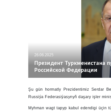
26.06.2025
Президент Туркменистана п
Российской Федерации
Şu gün hormatly Prezidentimiz Serdar B
Russiýa Federasiýasynyň daşary işler minis
Myhman wagt tapyp kabul edendigi üçin tü