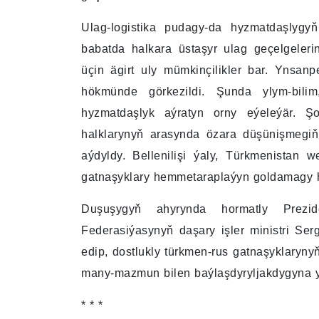
Ulag-logistika pudagy-da hyzmatdaşlygyň
babatda halkara üstaşyr ulag geçelgeler
üçin ägirt uly mümkinçilikler bar. Ynsa
hökmünde görkezildi. Şunda ylym-bili
hyzmatdaşlyk aýratyn orny eýeleýär. Şo
halklarynyň arasynda özara düşünişmegi
aýdyldy. Bellenilişi ýaly, Türkmenistan
gatnaşyklary hemmetaraplaýyn goldamagy h
Duşuşygyň ahyrynda hormatly Prezi
Federasiýasynyň daşary işler ministri Se
edip, dostlukly türkmen-rus gatnaşyklaryn
many-mazmun bilen baýlaşdyryljakdygyna yn
* * *