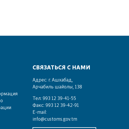
СВЯЗАТЬСЯ С НАМИ
Адрес: г. Ашхабад,
Арчабиль шайолы, 138
ормация
Тел: 993 12 39-41-55
во
Факс: 993 12 39-42-91
рации
E-mail:
info@customs.gov.tm