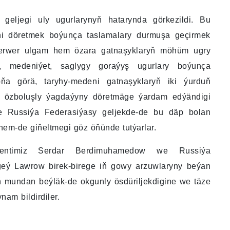
 geljegi uly ugurlarynyň hatarynda görkezildi. Bu
ini döretmek boýunça taslamalary durmuşa geçirmek
nperwer ulgam hem özara gatnaşyklaryň möhüm ugry
m, medeniýet, saglygy goraýyş ugurlary boýunça
ňa görä, taryhy-medeni gatnaşyklaryň iki ýurduň
ň özboluşly ýagdaýyny döretmäge ýardam edýändigi
 we Russiýa Federasiýasy geljekde-de bu däp bolan
em-de giňeltmegi göz öňünde tutýarlar.
dentimiz Serdar Berdimuhamedow we Russiýa
rgeý Lawrow birek-birege iň gowy arzuwlaryny beýan
yň mundan beýläk-de okgunly ösdüriljekdigine we täze
am bildirdiler.