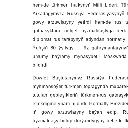
hem-de türkmen halkynyň Milli Lideri, T
Arkadagymyza Russiýa Federasiýasynyň Pr
gowy arzuwlaryny ýetirdi hem-de rus t
gatnaşyklara, netijeli hyzmatdaşlyga ber
diplomat rus tarapynyň adyndan hormatly
Ýeňşiň 80 ýyllygy — öz gahrymanlarynyň
umumy baýramy mynasybetli Moskwada g
bildirdi.
Döwlet Baştutanymyz Russiýa Federasiý
myhmansöýer türkmen topragynda mübärek
tutulan gepleşikleriň türkmen-rus gatna
etjekdigine ynam bildirdi. Hormatly Prezid
iň gowy arzuwlaryny beýan edip, Rus
hyzmatdaşy bolup durýandygyny belledi. Ik