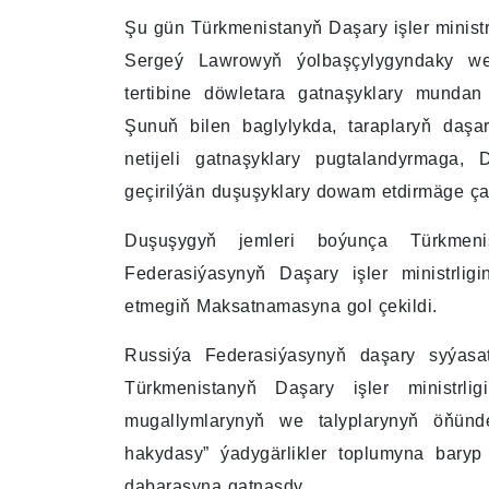
Şu gün Türkmenistanyň Daşary işler ministr
Sergeý Lawrowyň ýolbaşçylygyndaky weki
tertibine döwletara gatnaşyklary mundan
Şunuň bilen baglylykda, taraplaryň daşa
netijeli gatnaşyklary pugtalandyrmaga, D
geçirilýän duşuşyklary dowam etdirmäge çal
Duşuşygyň jemleri boýunça Türkmenis
Federasiýasynyň Daşary işler ministrlig
etmegiň Maksatnamasyna gol çekildi.
Russiýa Federasiýasynyň daşary syýasat
Türkmenistanyň Daşary işler ministrligi
mugallymlarynyň we talyplarynyň öňün
hakydasy” ýadygärlikler toplumyna baryp
dabarasyna gatnaşdy.