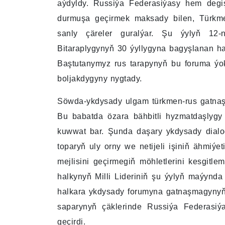
aýdyldy. Russiýa Federasiýasy hem degi
durmuşa geçirmek maksady bilen, Türkm
sanly çäreler guralýar. Şu ýylyň 12-
Bitaraplygynyň 30 ýyllygyna bagyşlanan hal
Baştutanymyz rus tarapynyň bu foruma ýo
boljakdygyny nygtady.
Söwda-ykdysady ulgam türkmen-rus gatnaşykl
Bu babatda özara bähbitli hyzmatdaşlygy 
kuwwat bar. Şunda daşary ykdysady dialo
toparyň uly orny we netijeli işiniň ähmiýe
mejlisini geçirmegiň möhletlerini kesgitl
halkynyň Milli Lideriniň şu ýylyň maýyn
halkara ykdysady forumyna gatnaşmagynyň
saparynyň çäklerinde Russiýa Federasiýa
geçirdi.