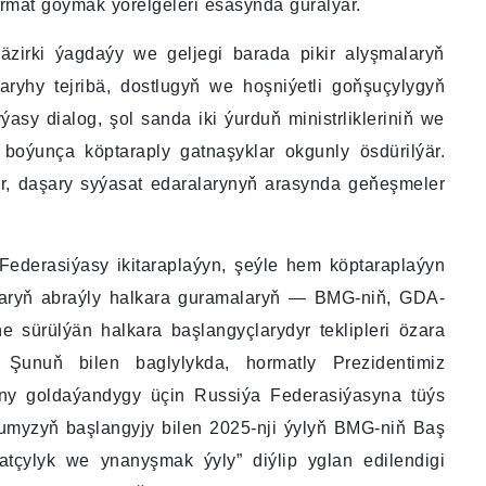
rmat goýmak ýörelgeleri esasynda guralýar.
irki ýagdaýy we geljegi barada pikir alyşmalaryň
ryhy tejribä, dostlugyň we hoşniýetli goňşuçylygyň
sy dialog, şol sanda iki ýurduň ministrlikleriniň we
boýunça köptaraply gatnaşyklar okgunly ösdürilýär.
r, daşary syýasat edaralarynyň arasynda geňeşmeler
 Federasiýasy ikitaraplaýyn, şeýle hem köptaraplaýyn
aplaryň abraýly halkara guramalaryň — BMG-niň, GDA-
 sürülýän halkara başlangyçlarydyr teklipleri özara
Şunuň bilen baglylykda, hormatly Prezidentimiz
ny goldaýandygy üçin Russiýa Federasiýasyna tüýs
dumyzyň başlangyjy bilen 2025-nji ýylyň BMG-niň Baş
tçylyk we ynanyşmak ýyly” diýlip yglan edilendigi