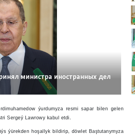
ринял министра иностранных дел
erdimuhamedow ýurdumyza resmi sapar bilen gelen
tri Sergeý Lawrowy kabul etdi.
ýs ýürekden hoşallyk bildirip, döwlet Baştutanymyza