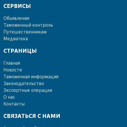
СЕРВИСЫ
Объ­яв­ле­ния
Та­мо­жен­ный кон­троль
Пу­те­шест­вен­ни­кам
Ме­диа­те­ка
СТРАНИЦЫ
Главная
Новости
Таможенная информация
Законодательство
Экспортные операции
О нас
Контакты
СВЯЗАТЬСЯ С НАМИ