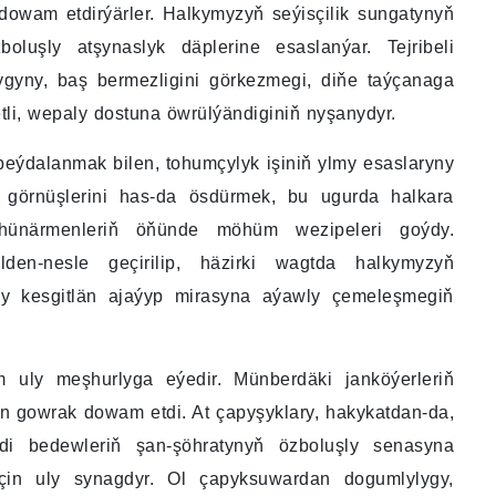
 dowam etdirýärler. Halkymyzyň seýisçilik sungatynyň
luşly atşynaslyk däplerine esaslanýar. Tejribeli
ylygyny, baş bermezligini görkezmegi, diňe taýçanaga
li, wepaly dostuna öwrülýändiginiň nyşanydyr.
peýdalanmak bilen, tohumçylyk işiniň ylmy esaslaryny
i görnüşlerini has-da ösdürmek, bu ugurda halkara
ünärmenleriň öňünde möhüm wezipeleri goýdy.
ilden-nesle geçirilip, häzirki wagtda halkymyzyň
ny kesgitlän ajaýyp mirasyna aýawly çemeleşmegiň
 uly meşhurlyga eýedir. Münberdäki janköýerleriň
an gowrak dowam etdi. At çapyşyklary, hakykatdan-da,
di bedewleriň şan-şöhratynyň özboluşly senasyna
üçin uly synagdyr. Ol çapyksuwardan dogumlylygy,