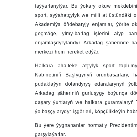
taýýarlanylýar. Bu ýokary okuw mekdebini
sport, syýahatçylyk we milli at üstündäki o
Akademiýa öňdebaryjy enjamlar, ýörite o
geçmäge, ylmy-barlag işlerini alyp bar
enjamlaşdyrylandyr. Arkadag şäherinde ha
merkezi hem hereket edýär.
Halkara ahalteke atçylyk sport toplumy
Kabinetiniň Başlygynyň orunbasarlary, h
pudaklaýyn dolandyryş edaralarynyň ýolb
Arkadag şäheriniň gurluşygy boýunça döw
daşary ýurtlaryň we halkara guramalaryň 
ýolbaşçylarydyr işgärleri, köpçülikleýin haba
Bu ýere ýygnananlar hormatly Prezidenti
garşylaýarlar.