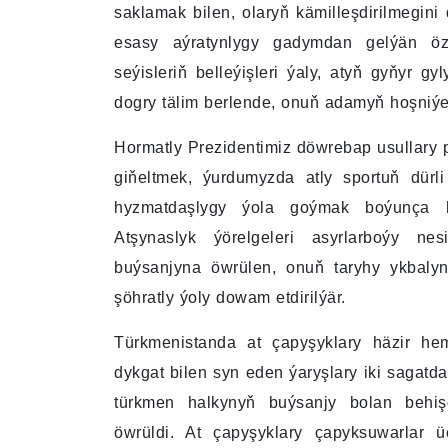
saklamak bilen, olaryň kämilleşdirilmegini
esasy aýratynlygy gadymdan gelýän özbo
seýisleriň belleýişleri ýaly, atyň gyňyr g
dogry tälim berlende, onuň adamyň hoşniýet
Hormatly Prezidentimiz döwrebap usullary 
giňeltmek, ýurdumyzda atly sportuň dürl
hyzmatdaşlygy ýola goýmak boýunça h
Atşynaslyk ýörelgeleri asyrlarboýy nes
buýsanjyna öwrülen, onuň taryhy ykbaly
şöhratly ýoly dowam etdirilýär.
Türkmenistanda at çapyşyklary häzir hem
dykgat bilen syn eden ýaryşlary iki sagatd
türkmen halkynyň buýsanjy bolan behiş
öwrüldi. At çapyşyklary çapyksuwarlar 