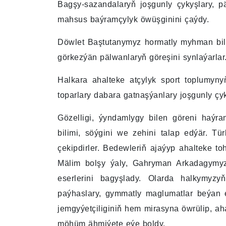
Bagşy-sazandalaryň joşgunly çykyşlary, p
mahsus baýramçylyk öwüşginini çaýdy.
Döwlet Baştutanymyz hormatly myhman bilen 
görkezýän pälwanlaryň göreşini synlaýarlar
Halkara ahalteke atçylyk sport toplumyn
toparlary dabara gatnaşýanlary joşgunly çyk
Gözelligi, ýyndamlygy bilen göreni haýra
bilimi, söýgini we zehini talap edýär. Tü
çekipdirler. Bedewleriň ajaýyp ahalteke 
Mälim bolşy ýaly, Gahryman Arkadagymy
eserlerini bagyşlady. Olarda halkymyzy
paýhaslary, gymmatly maglumatlar beýan ed
jemgyýetçiliginiň hem mirasyna öwrülip, 
möhüm ähmiýete eýe boldy.