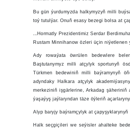
Bu gün ýurdumyzda halkymyzyň milli buýsa
toý tutulýar. Onuň esasy bezegi bolsa at ça
...Hormatly Prezidentimiz Serdar Berdimu
Rustam Minnihanow özleri üçin niýetlenen ý
Ady rowaýata öwrülen bedewlere bele
Baştutanymyz milli atçylyk sportunyň ö
Türkmen bedewiniň milli baýramynyň öň
adyndaky Halkara atçylyk akademiýasynyň
merkeziniň işgärlerine, Arkadag şäheriniň
ýaşaýyş jaýlaryndan täze öýleriň açarlary
Alyp baryjy baýramçylyk at çapyşyklarynyň
Halk seçgiçileri we seýisler ahalteke bed