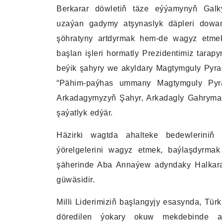
Berkarar döwletiň täze eýýamynyň Galk
uzaýan gadymy atşynaslyk däpleri dowam
şöhratyny artdyrmak hem-de wagyz etmek
başlan işleri hormatly Prezidentimiz tarap
beýik şahyry we akyldary Magtymguly Pyra
“Pähim-paýhas ummany Magtymguly Pyra
Arkadagymyzyň Şahyr, Arkadagly Gahryma
şaýatlyk edýär.
Häzirki wagtda ahalteke bedewleriniň
ýörelgelerini wagyz etmek, baýlaşdyrmak
şäherinde Aba Annaýew adyndaky Halkara
güwäsidir.
Milli Liderimiziň başlangyjy esasynda, Tür
döredilen ýokary okuw mekdebinde at