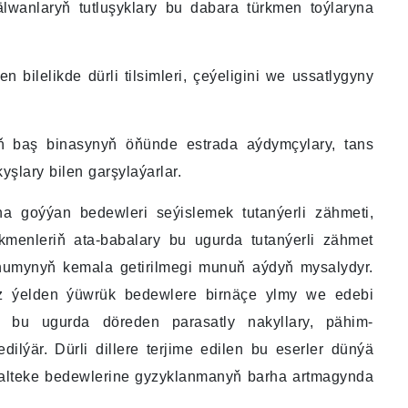
älwanlaryň tutluşyklary bu dabara türkmen toýlaryna
bilelikde dürli tilsimleri, çeýeligini we ussatlygyny
.
yň baş binasynyň öňünde estrada aýdymçylary, tans
yşlary bilen garşylaýarlar.
na goýýan bedewleri seýislemek tutanýerli zähmeti,
rkmenleriň ata-babalary bu ugurda tutanýerli zähmet
tohumynyň kemala getirilmegi munuň aýdyň mysalydyr.
z ýelden ýüwrük bedewlere birnäçe ylmy we edebi
ň bu ugurda döreden parasatly nakyllary, pähim-
ilýär. Dürli dillere terjime edilen bu eserler dünýä
ahalteke bedewlerine gyzyklanmanyň barha artmagynda