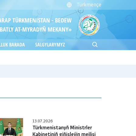
Türkmençe
ITARAP TÜRKMENISTAN - BEDEW
BATLY AT-MYRADYŇ MEKANY»
LLUK BARADA
SALGYLARYMYZ
13.07.2026
Türkmenistanyň Ministrler
Kabinetiniň giňişleýin mejlisi