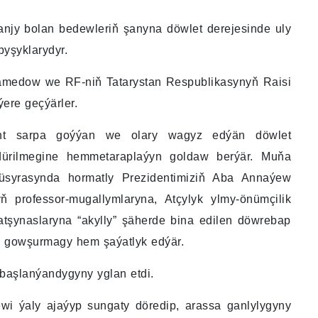
njy bolan bedewleriň şanyna döwlet derejesinde uly
pyşyklarydyr.
hamedow we RF-niň Tatarystan Respublikasynyň Raisi
ere geçýärler.
nt sarpa goýýan we olary wagyz edýän döwlet
sdürilmegine hemmetaraplaýyn goldaw berýär. Muňa
üsyrasynda hormatly Prezidentimiziň Aba Annaýew
 professor-mugallymlaryna, Atçylyk ylmy-önümçilik
 atşynaslaryna “akylly” şäherde bina edilen döwrebap
ny gowşurmagy hem şaýatlyk edýär.
 başlanýandygyny yglan etdi.
ewi ýaly ajaýyp sungaty döredip, arassa ganlylygyny