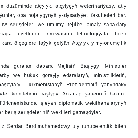
ň düzüminde atçylyk, atçylygyň weterinariýasy, atly
ýunlar, oba hojalygynyň ykdysadyýeti fakultetleri bar.
kuw serişdeleri we umumy, tejribe, amaly sapaklary
maga niýetlenen innowasion tehnologiýalar bilen
lkara ölçeglere laýyk gelýän Atçylyk ylmy-önümçilik
nda guralan dabara Mejlisiň Başlygy, Ministrler
arby we hukuk goraýjy edaralaryň, ministrlikleriň,
aşçylary, Türkmenistanyň Prezidentiniň ýanyndaky
let komitetiniň başlygy, Arkadag şäheriniň häkimi,
Türkmenistanda işleýän diplomatik wekilhanalarynyň
r beriş serişdeleriniň wekilleri gatnaşdylar.
miz Serdar Berdimuhamedowy uly ruhubelentlik bilen