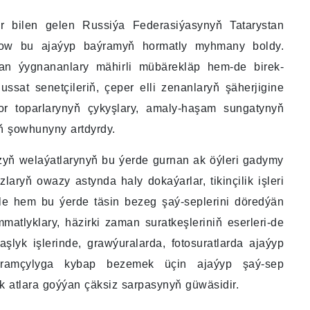
 bilen gelen Russiýa Federasiýasynyň Tatarystan
now bu ajaýyp baýramyň hormatly myhmany boldy.
n ýygnananlary mähirli mübärekläp hem-de birek-
ussat senetçileriň, çeper elli zenanlaryň şäherjigine
lor toparlarynyň çykyşlary, amaly-haşam sungatynyň
ň şowhunyny artdyrdy.
zyň welaýatlarynyň bu ýerde gurnan ak öýleri gadymy
laryň owazy astynda haly dokaýarlar, tikinçilik işleri
ýle hem bu ýerde täsin bezeg şaý-seplerini döredýän
matlyklary, häzirki zaman suratkeşleriniň eserleri-de
aşlyk işlerinde, grawýuralarda, fotosuratlarda ajaýyp
baýramçylyga kybap bezemek üçin ajaýyp şaý-sep
k atlara goýýan çäksiz sarpasynyň güwäsidir.