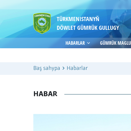
TÜRKMENISTANYŇ
DÖWLET GÜMRÜK GULLUGY
HABARLAR
GÜMRÜK MAGLU
Baş sahypa
Habarlar
HABAR