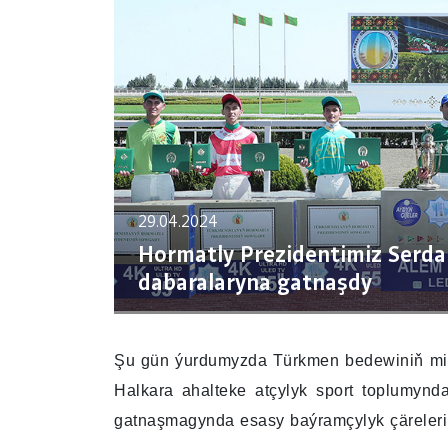
29.04.2024
Hormatly Prezidentimiz Serd
dabaralaryna gatnaşdy
Şu gün ýurdumyzda Türkmen bedewiniň mill
Halkara ahalteke atçylyk sport toplumyn
gatnaşmagynda esasy baýramçylyk çäreleri