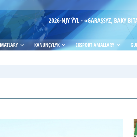
2026-NJY ÝYL - «GARAŞSYZ, BAKY B
MATLARY
KANUNÇYLYK
EKSPORT AMALLARY
GU