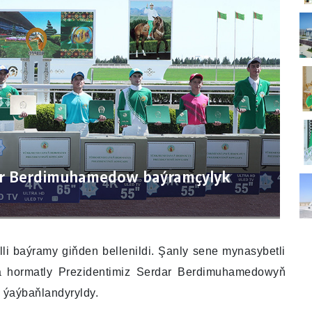
ar Berdimuhamedow baýramçylyk
i baýramy giňden bellenildi. Şanly sene mynasybetli
da hormatly Prezidentimiz Serdar Berdimuhamedowyň
 ýaýbaňlandyryldy.