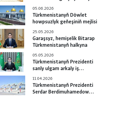
05.06.2026
Türkmenistanyň Döwlet
howpsuzlyk geňeşiniň mejlisi
25.05.2026
Garaşsyz, hemişelik Bitarap
Türkmenistanyň halkyna
05.05.2026
Türkmenistanyň Prezidenti
sanly ulgam arkaly iş
maslahatyny geçirdi
11.04.2026
Türkmenistanyň Prezidenti
Serdar Berdimuhamedow
ýokary tizlikli awtomobil
ýolunyň jemleýji tapgyrynyň
açylyş dabarasyna gatnaşdy