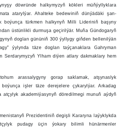
ynyşy döwründe halkymyzyň kökleri müňýyllyklara
ata atarylýar. Ahalteke bedewiniň dünýädäki şan-
 boýunça türkmen halkynyň Milli Lideriniň başyny
yndan üstünlikli durmuşa geçirilýär. Muňa Gündogaryň
gynyň doglan gününiň 300 ýyllygy giňden bellenilýän
gy” ýylynda täze doglan taýçanaklara Gahryman
n Serdarymyzyň Ylham diýen atlary dakmaklary hem
 tohum arassalygyny gorap saklamak, atşynaslyk
 boýunça işler täze derejelere çykarylýar. Arkadag
 atçylyk akademiýasynyň döredilmegi munuň aýdyň
kmenistanyň Prezidentiniň degişli Kararyna laýyklykda
çylyk pudagy üçin ýokary bilimli hünärmenler