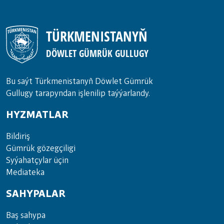
TÜRKMENISTANYŇ
DÖWLET GÜMRÜK GULLUGY
Bu saýt Türkmenistanyñ Döwlet Gümrük
Gullugy tarapyndan işlenilip taýýarlandy.
HYZMATLAR
Bil­di­riş
Güm­rük gö­zeg­çi­li­gi
Sy­ýa­hat­çy­lar ü­çin
Media­teka
SAHYPALAR
Baş sahypa