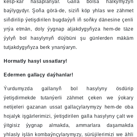
kesp-kär hasaplanýar. Galla bolsa halkymyzyň
baýlygydyr. Şoňa görä-de, siziň köp yhlas we zähmet
siňdirilip ýetişdirilen bugdaýyň iň soňky dänesine çenli
yrýa etmän, doly ýygnap aljakdygyňyza hem-de täze
ýylyň bol hasylynyň düýbüni şu günlerden mäkäm
tutjakdygyňyza berk ynanýaryn.
Hormatly hasyl ussatlary!
Edermen gallaçy daýhanlar!
Ýurdumyzda gallanyň bol hasylyny ösdürip
ýetişdirmekde tutanýerli zähmet çeken we ýokary
netijeleri gazanan ussat gallaçylarymyzy hem-de oba
hojalyk işgärlerimizi, ýetişdirilen galla hasylyny çalt we
ýitgisiz ýygnap almakda, ammarlara daşamakda
yhlasly işlän kombaýnçylarymyzy, sürüjilerimizi we ähli