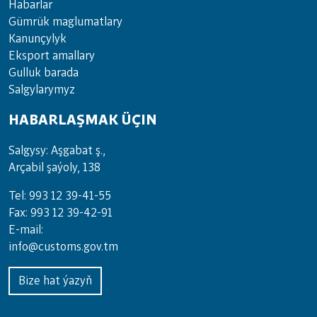
Habarlar
Gümrük maglumatlary
Kanunçylyk
Eksport amallary
Gulluk barada
Salgylarymyz
HABARLAŞMAK ÜÇIN
Salgysy: Aşgabat ş.,
Arçabil şaýoly, 138
Tel: 993 12 39-41-55
Fax: 993 12 39-42-91
E-mail:
info@customs.gov.tm
Bize hat ýazyň