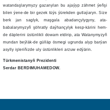
watandaşlarymyzy gazanylan bu ajaýyp zähmet ýeňşi
bilen ýene-de bir gezek tüýs ýürekden gutlaýaryn. Size
berk jan saglyk, maşgala abadançylygyny, ata-
babalarymyzyň şöhratly daýhançylyk kesp-kärini hem-
de däplerini üstünlikli dowam etdirip, ata Watanymyzyň
mundan beýläk-de gülläp ösmegi ugrunda alyp barýan
asylly işleriňizde uly üstünlikleri arzuw edýärin.
Türkmenistanyň Prezidenti
Serdar BERDIMUHAMEDOW.