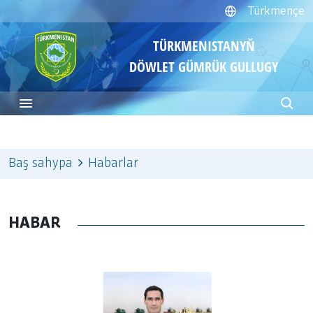
Türkmençe
TÜRKMENISTANYŇ
DÖWLET GÜMRÜK GULLUGY
Baş sahypa
Habarlar
HABAR