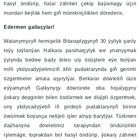
hasyl öndürip, halal zähmet çekip baýamagy üçin
mundan beýläk hem giň mümkinçilikleri dörederis.
Edermen gallaçylar!
Watanymyzyň hemişelik Bitaraplygynyň 30 ýyllyk şanly
toýy toýlanýan Halkara parahatçylyk we ynanyşmak
ýylynda bedew bady bilen uly ösüşlere eýe bolýan
milli ykdysadyýetimiziň ähli pudaklarynda giň gerimli
özgertmeler amala aşyrylýar. Berkarar döwletiň täze
eýýamynyň Galkynyşy döwründe oba hojalygyny
ýokary depginler bilen ösdürmek we düýpli özgertmek,
ony ykdysadyýetiň iň girdejili pudaklarynyň birine
öwürmek boýunça netijeli işler alnyp barylýar. Türkmen
daýhanyna döwletimiz tarapyndan öndürijilikli
işlemäge, toprakdan bol hasyl öndürip, ýokary zähmet