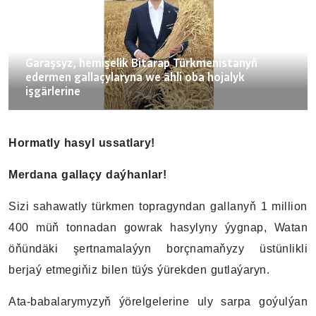
11.07.2025
Garaşsyz, hemişelik Bitarap Türkmenistanyň
edermen gallaçylaryna we ähli oba hojalyk
işgärlerine
Hormatly hasyl ussatlary!
Merdana gallaçy daýhanlar!
Sizi sahawatly türkmen topragyndan gallanyň 1 million
400 müň tonnadan gowrak hasylyny ýygnap, Watan
öňündäki şertnamalaýyn borçnamaňyzy üstünlikli
berjaý etmegiňiz bilen tüýs ýürekden gutlaýaryn.
Ata-babalarymyzyň ýörelgelerine uly sarpa goýulýan