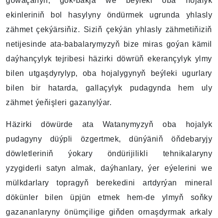
gowaçanyň, gök-bakja we beýleki oba hojalyk
ekinleriniň bol hasylyny öndürmek ugrunda yhlasly
zähmet çekýärsiňiz. Siziň çekýän yhlasly zähmetiňiziň
netijesinde ata-babalarymyzyň bize miras goýan kämil
daýhançylyk tejribesi häzirki döwrüň ekerançylyk ylmy
bilen utgaşdyrylyp, oba hojalygynyň beýleki ugurlary
bilen bir hatarda, gallaçylyk pudagynda hem uly
zähmet ýeňişleri gazanylýar.
Häzirki döwürde ata Watanymyzyň oba hojalyk
pudagyny düýpli özgertmek, dünýäniň öňdebaryjy
döwletleriniň ýokary öndürijilikli tehnikalaryny
yzygiderli satyn almak, daýhanlary, ýer eýelerini we
mülkdarlary topragyň berekedini artdyrýan mineral
dökünler bilen üpjün etmek hem-de ylmyň soňky
gazananlaryny önümçilige giňden ornaşdyrmak arkaly