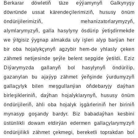
Berkarar döwletiň täze eýýamynyň Galkynyşy
döwründe ussat kärendeçilerimiziň, hususy önüm
öndürijilerimiziň, mehanizatorlarymyzyň,
alymlarymyzyň, galla hasylyny ösdürip ýetişdirmekde
we ýitgisiz ýygnap almakda uly işleri alyp barýan her
bir oba hojalykçynyň agzybir hem-de yhlasly çeken
zähmeti netijesinde şeýle belent sepgide ýetildi. Eziz
Diýarymyzda gallanyň bol hasylynyň öndürilip,
gazanylan bu ajaýyp zähmet ýeňşinde ýurdumyzyň
gallaçylyk bilen meşgullanýan öňdebaryjy daýhan
birleşikleriniň, daýhan hojalyklarynyň, hususy önüm
öndürijileriň, ähli oba hojalyk işgärleriniň her biriniň
mynasyp goşandy bardyr. Biz babadaýhan kesbini
üstünlikli dowam etdirýän edermen gallaçylarymyzyň
öndürijilikli zähmet çekmegi, bereketli toprakdan bol