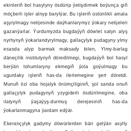
ekinleriň bol hasylyny ösdürip ýetişdirmek boýunça giň
möçberli işler alnyp barylýar. Bu işleriň üstünlikli amala
aşyrylmagy netijesinde daýhanlarymyz ýokary netijeleri
gazanýarlar. Ýurdumyzda bugdaýyň döwlet satyn alyş
nyrhynyň ýokarlandyrylmagy, gallaçylyk pudagyny ylmy
esasda alyp barmak maksady bilen, Ylmy-barlag
däneçilik institutynyň döredilmegi, bugdaýyň bol hasyl
berýän tohumlaryny ekmegiň ýola goýulmagy bu
ugurdaky işleriň has-da ilerlemegine şert döretdi.
Munuň özi oba hojalyk önümçiliginiň, şol sanda onuň
gallaçylyk pudagynyň yzygiderli ösdürilmegine, oba
ilatynyň ýaşaýyş-durmuş derejesiniň has-da
ýokarlanmagyna ýardam edýär.
Ekerançylyk gadymy döwürlerden bäri gelýän asylly