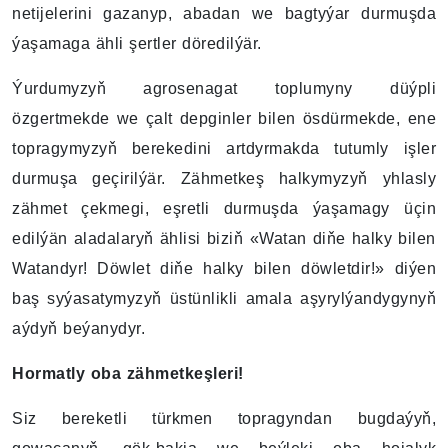
netijelerini gazanyp, abadan we bagtyýar durmuşda
ýaşamaga ähli şertler döredilýär.
Ýurdumyzyň agrosenagat toplumyny düýpli
özgertmekde we çalt depginler bilen ösdürmekde, ene
topragymyzyň berekedini artdyrmakda tutumly işler
durmuşa geçirilýär. Zähmetkeş halkymyzyň yhlasly
zähmet çekmegi, eşretli durmuşda ýaşamagy üçin
edilýän aladalaryň ählisi biziň «Watan diňe halky bilen
Watandyr! Döwlet diňe halky bilen döwletdir!» diýen
baş syýasatymyzyň üstünlikli amala aşyrylýandygynyň
aýdyň beýanydyr.
Hormatly oba zähmetkeşleri!
Siz bereketli türkmen topragyndan bugdaýyň,