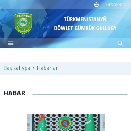
Türkmençe
TÜRKMENISTANYŇ
DÖWLET GÜMRÜK GULLUGY
Baş sahypa
Habarlar
HABAR