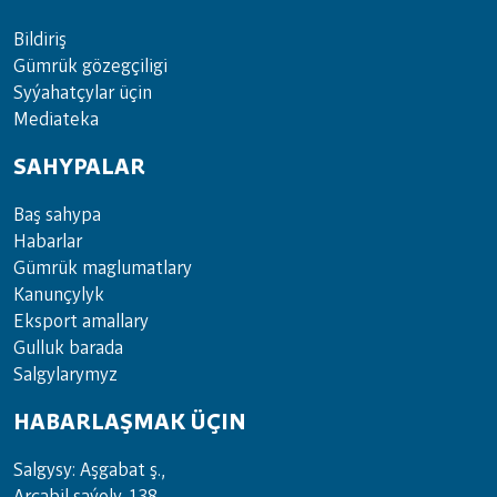
Bil­di­riş
Güm­rük gö­zeg­çi­li­gi
Sy­ýa­hat­çy­lar ü­çin
Media­teka
SAHYPALAR
Baş sahypa
Habarlar
Gümrük maglumatlary
Kanunçylyk
Eksport amallary
Gulluk barada
Salgylarymyz
HABARLAŞMAK ÜÇIN
Salgysy: Aşgabat ş.,
Arçabil şaýoly, 138