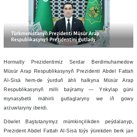
23.07.2025
Türkmenistanyň Prezidenti Müsür Arap
Respublikasynyň Prezidentini gutlady
Hormatly Prezidentimiz Serdar Berdimuhamedow
Müsür Arap Respublikasynyň Prezidenti Abdel Fattah
Al-Sisä hem-de ýurduň ähli halkyna Müsür Arap
Respublikasynyň milli baýramy — Ynkylap güni
mynasybetli mähirli gutlaglaryny we iň gowy
arzuwlaryny iberdi.
Döwlet Baştutanymyz mümkinçilikden peýdalanyp,
Prezident Abdel Fattah Al-Sisä tüýs ýürekden berk jan