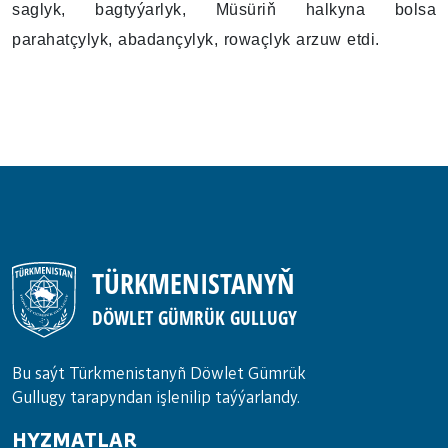
saglyk, bagtyýarlyk, Müsüriň halkyna bolsa
parahatçylyk, abadançylyk, rowaçlyk arzuw etdi.
TÜRKMENISTANYŇ
DÖWLET GÜMRÜK GULLUGY
Bu saýt Türkmenistanyñ Döwlet Gümrük
Gullugy tarapyndan işlenilip taýýarlandy.
HYZMATLAR