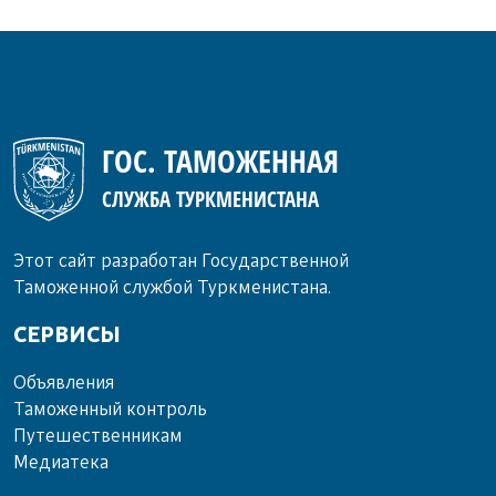
ГОС. ТАМОЖЕННАЯ
СЛУЖБА ТУРКМЕНИСТАНА
Этот сайт разработан Государственной
Таможенной службой Туркменистана.
СЕРВИСЫ
Объ­яв­ле­ния
Та­мо­жен­ный кон­троль
Пу­те­шест­вен­ни­кам
Ме­диа­те­ка