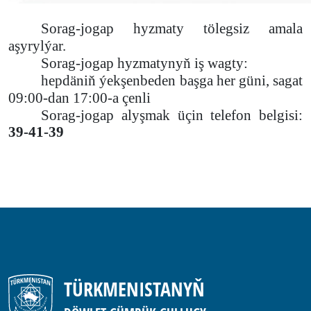
Sorag-jogap hyzmaty tölegsiz amala
aşyrylýar.
Sorag-jogap hyzmatynyň iş wagty:
hepdäniň ýekşenbeden başga her güni, sagat
09:00-dan 17:00-a çenli
Sorag-jogap alyşmak üçin telefon belgisi:
39-41-39
TÜRKMENISTANYŇ