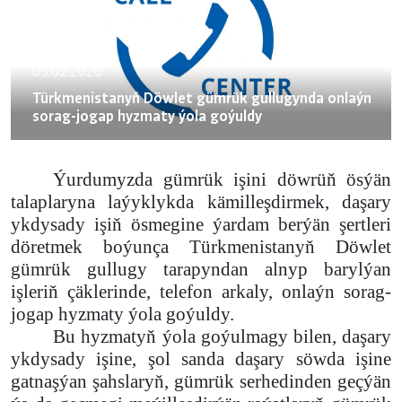
05.02.2026
Türkmenistanyň Döwlet gümrük gullugynda onlaýn
sorag-jogap hyzmaty ýola goýuldy
Ýurdumyzda gümrük işini döwrüň ösýän
talaplaryna laýyklykda kämilleşdirmek, daşary
ykdysady işiň ösmegine ýardam berýän şertleri
döretmek boýunça Türkmenistanyň Döwlet
gümrük gullugy tarapyndan alnyp barylýan
işleriň çäklerinde, telefon arkaly, onlaýn sorag-
jogap hyzmaty ýola goýuldy.
Bu hyzmatyň ýola goýulmagy bilen, daşary
ykdysady işine, şol sanda daşary söwda işine
gatnaşýan şahslaryň, gümrük serhedinden geçýän