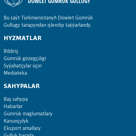
DÖWLET GÜMRÜK GULLUGY
Bu saýt Türkmenistanyñ Döwlet Gümrük
Gullugy tarapyndan işlenilip taýýarlandy.
HYZMATLAR
Bil­di­riş
Güm­rük gö­zeg­çi­li­gi
Sy­ýa­hat­çy­lar ü­çin
Media­teka
SAHYPALAR
Baş sahypa
Habarlar
Gümrük maglumatlary
Kanunçylyk
Eksport amallary
Gulluk barada