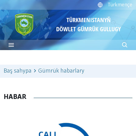
Türkmençe
TÜRKMENISTANYŇ
DÖWLET GÜMRÜK GULLUGY
Baş sahypa
Gümrük habarlary
HABAR