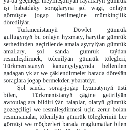
ýa-da geçmegi meýilleşdirýän raýatlaryň gümrük
işi babatdaky soraglaryna şol wagt, onlaýn
görnüşde jogap berilmegine mümkinçilik
döredilýär.
Türkmenistanyň Döwlet gümrük
gullugynyň bu onlaýn hyzmaty, harytlar gümrük
serhedinden geçirilende amala aşyrylýan gümrük
amallary, şol sanda gümrük taýdan
resmileşdirmek, tölenilýän gümrük tölegleri,
Türkmenistanyň kanunçylygynda bellenilen
gadaganlyklar we çäklendirmeler barada döreýän
soraglara jogap bermekden ybaratdyr.
Şol sanda, sorag-jogap hyzmatynyň üsti
bilen, Türkmenistanyň çägine getirilýän
awtoulaglara bildirilýän talaplar, olaryň gümrük
gözegçiligi we resmileşdirmesi üçin zerur bolan
resminamalar, tölenilýän gümrük tölegleriniň her
görnüşi we möçberleri barada maglumatlar bilen