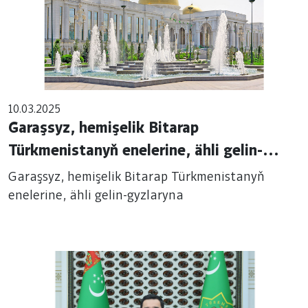
10.03.2025
Garaşsyz, hemişelik Bitarap
Türkmenistanyň enelerine, ähli gelin-
gyzlaryna
Garaşsyz, hemişelik Bitarap Türkmenistanyň
enelerine, ähli gelin-gyzlaryna