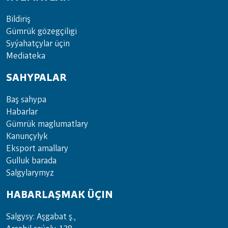
Bil­di­riş
Güm­rük gö­zeg­çi­li­gi
Sy­ýa­hat­çy­lar ü­çin
Media­teka
SAHYPALAR
Baş sahypa
Habarlar
Gümrük maglumatlary
Kanunçylyk
Eksport amallary
Gulluk barada
Salgylarymyz
HABARLAŞMAK ÜÇIN
Salgysy: Aşgabat ş.,