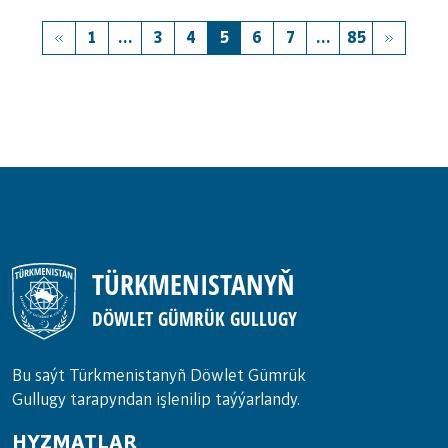
1
...
3
4
5
6
7
...
85
TÜRKMENISTANYŇ
DÖWLET GÜMRÜK GULLUGY
Bu saýt Türkmenistanyñ Döwlet Gümrük
Gullugy tarapyndan işlenilip taýýarlandy.
HYZMATLAR