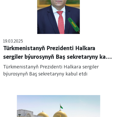
19.03.2025
Türkmenistanyň Prezidenti Halkara
sergiler býurosynyň Baş sekretaryny kabul
etdi
Türkmenistanyň Prezidenti Halkara sergiler
býurosynyň Baş sekretaryny kabul etdi