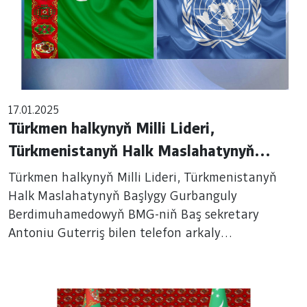
17.01.2025
Türkmen halkynyň Milli Lideri,
Türkmenistanyň Halk Maslahatynyň
Başlygy Gurbanguly Berdimuhamedowyň
Türkmen halkynyň Milli Lideri, Türkmenistanyň
BMG-niň Baş sekretary Antoniu Guterriş
Halk Maslahatynyň Başlygy Gurbanguly
Berdimuhamedowyň BMG-niň Baş sekretary
bilen telefon arkaly söhbetdeşligi
Antoniu Guterriş bilen telefon arkaly
söhbetdeşligi