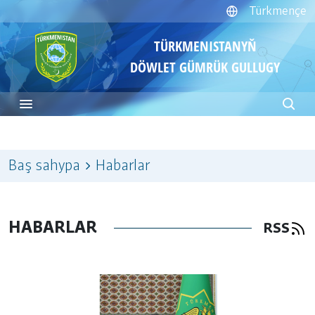
Türkmençe
TÜRKMENISTANYŇ
DÖWLET GÜMRÜK GULLUGY
Baş sahypa
Habarlar
HABARLAR
RSS