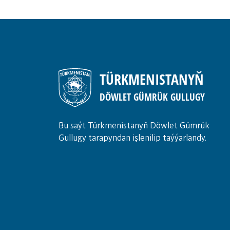
TÜRKMENISTANYŇ
DÖWLET GÜMRÜK GULLUGY
Bu saýt Türkmenistanyñ Döwlet Gümrük
Gullugy tarapyndan işlenilip taýýarlandy.