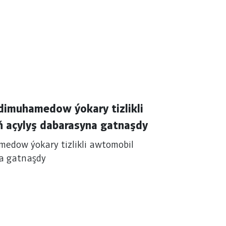
dimuhamedow ýokary tizlikli
ň açylyş dabarasyna gatnaşdy
edow ýokary tizlikli awtomobil
na gatnaşdy