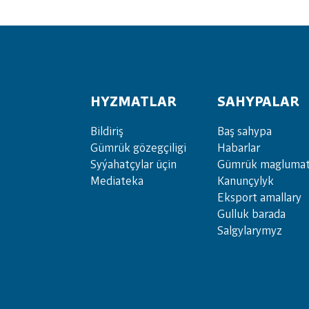
HYZMATLAR
SAHYPALAR
Bil­di­riş
Baş sahypa
Güm­rük gö­zeg­çi­li­gi
Habarlar
Sy­ýa­hat­çy­lar ü­çin
Gümrük maglumat
Media­teka
Kanunçylyk
Eksport amallary
Gulluk barada
Salgylarymyz