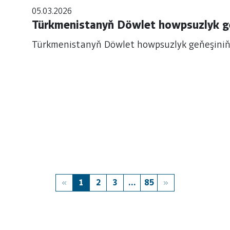
05.03.2026
Türkmenistanyň Döwlet howpsuzlyk ge
Türkmenistanyň Döwlet howpsuzlyk geňeşiniň 
1
2
3
...
85