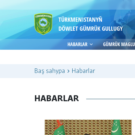
TÜRKMENISTANYŇ
DÖWLET GÜMRÜK GULLUGY
HABARLAR
GÜMRÜK MAGLU
Baş sahypa
Habarlar
HABARLAR