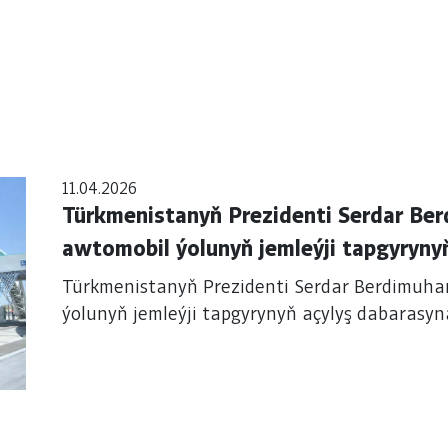
11.04.2026
Türkmenistanyň Prezidenti Serdar Ber
awtomobil ýolunyň jemleýji tapgyryny
Türkmenistanyň Prezidenti Serdar Berdimuham
ýolunyň jemleýji tapgyrynyň açylyş dabarasy