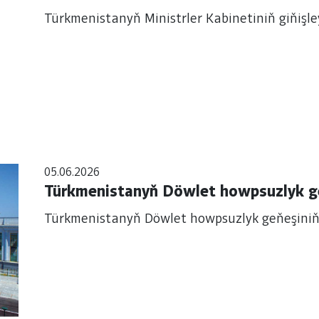
Türkmenistanyň Ministrler Kabinetiniň giňişleý
05.06.2026
Türkmenistanyň Döwlet howpsuzlyk ge
Türkmenistanyň Döwlet howpsuzlyk geňeşiniň 