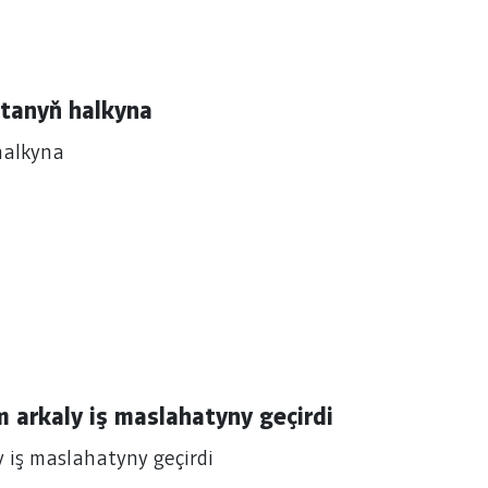
stanyň halkyna
halkyna
 arkaly iş maslahatyny geçirdi
 iş maslahatyny geçirdi