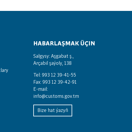
HABARLAŞMAK ÜÇIN
Salgysy: Aşgabat ş.,
Arçabil şaýoly, 138
lary
Tel: 993 12 39-41-55
Fax: 993 12 39-42-91
E-mail:
info@customs.gov.tm
Bize hat ýazyň