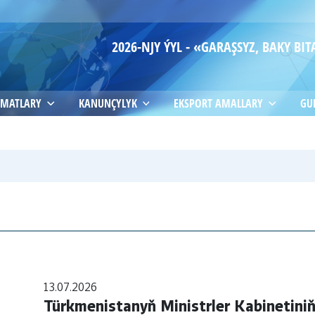
2026-NJY ÝYL - «GARAŞSYZ, BAKY B
MATLARY
KANUNÇYLYK
EKSPORT AMALLARY
GU
13.07.2026
Türkmenistanyň Ministrler Kabinetiniň 