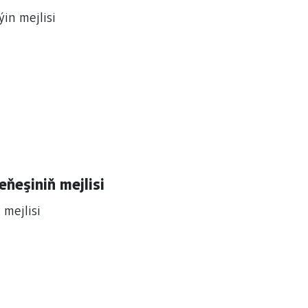
in mejlisi
ňeşiniň mejlisi
mejlisi