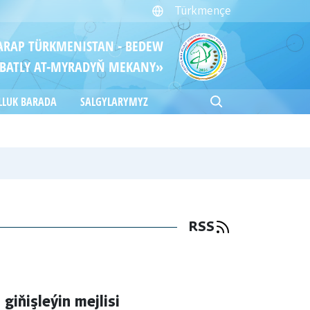
Türkmençe
ITARAP TÜRKMENISTAN - BEDEW
BATLY AT-MYRADYŇ MEKANY»
LLUK BARADA
SALGYLARYMYZ
RSS
giňişleýin mejlisi