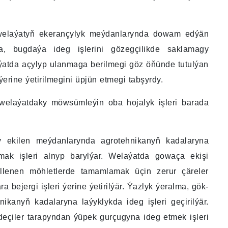
 welaýatyň ekerançylyk meýdanlarynda dowam edýän
a, bugdaýa ideg işlerini gözegçilikde saklamagy
ýatda açylyp ulanmaga berilmegi göz öňünde tutulýan
 ýerine ýetirilmegini üpjün etmegi tabşyrdy.
elaýatdaky möwsümleýin oba hojalyk işleri barada
daý ekilen meýdanlarynda agrotehnikanyň kadalaryna
ak işleri alnyp barylýar. Welaýatda gowaça ekişi
lenen möhletlerde tamamlamak üçin zerur çäreler
 bejergi işleri ýerine ýetirilýär. Ýazlyk ýeralma, gök-
ikanyň kadalaryna laýyklykda ideg işleri geçirilýär.
eçiler tarapyndan ýüpek gurçugyna ideg etmek işleri