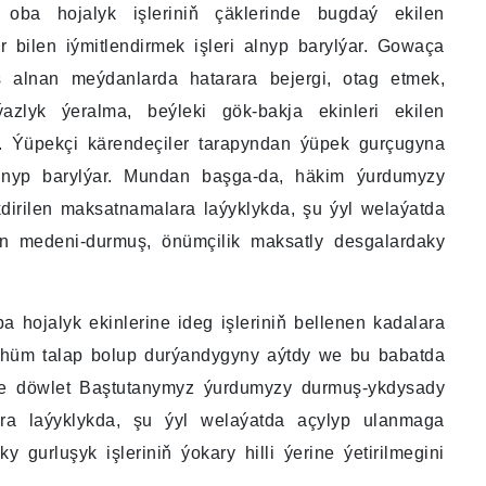
 oba hojalyk işleriniň çäklerinde bugdaý ekilen
 bilen iýmitlendirmek işleri alnyp barylýar. Gowaça
 alnan meýdanlarda hatarara bejergi, otag etmek,
ýazlyk ýeralma, beýleki gök-bakja ekinleri ekilen
är. Ýüpekçi kärendeçiler tarapyndan ýüpek gurçugyna
alnyp barylýar. Mundan başga-da, häkim ýurdumyzy
irilen maksatnamalara laýyklykda, şu ýyl welaýatda
ýän medeni-durmuş, önümçilik maksatly desgalardaky
a hojalyk ekinlerine ideg işleriniň bellenen kadalara
möhüm talap bolup durýandygyny aýtdy we bu babatda
e-de döwlet Baştutanymyz ýurdumyzy durmuş-ykdysady
a laýyklykda, şu ýyl welaýatda açylyp ulanmaga
 gurluşyk işleriniň ýokary hilli ýerine ýetirilmegini