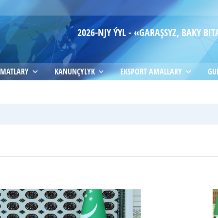
2026-NJY ÝYL - «GARAŞSYZ, BAKY B
MATLARY
KANUNÇYLYK
EKSPORT AMALLARY
GU