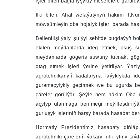
işler bilen baglanyşykly meselelere garaldy
Ilki bilen, Ahal welaýatynyň häkimi T.N
möwsümleýin oba hojalyk işleri barada hasa
Bellenilişi ýaly, şu ýyl sebitde bugdaýyň b
ekilen meýdanlarda ideg etmek, ösüş su
meýdanlarda gögeriş suwuny tutmak, göge
otag etmek işleri ýerine ýetirilýär. Ýaz
agrotehnikanyň kadalaryna laýyklykda i
guramaçylykly geçirmek we bu ugurda bel
çäreler görülýär. Şeýle hem häkim Oba m
açylyp ulanmaga berilmegi meýilleşdiril
gurluşyk işleriniň barşy barada hasabat ber
Hormatly Prezidentimiz hasabaty diňl
agrotehniki çäreleriň ýokary hilli, ylmy ta