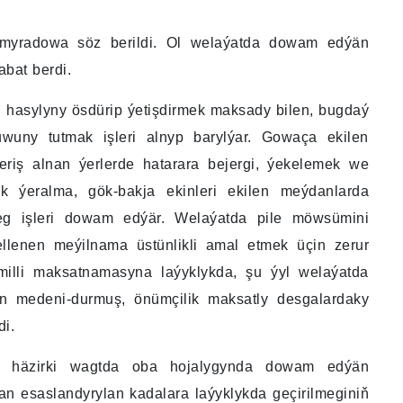
.
urmyradowa söz berildi. Ol welaýatda dowam edýän
bat berdi.
ol hasylyny ösdürip ýetişdirmek maksady bilen, bugdaý
wuny tutmak işleri alnyp barylýar. Gowaça ekilen
riş alnan ýerlerde hatarara bejergi, ýekelemek we
lyk ýeralma, gök-bakja ekinleri ekilen meýdanlarda
deg işleri dowam edýär. Welaýatda pile möwsümini
lenen meýilnama üstünlikli amal etmek üçin zerur
illi maksatnamasyna laýyklykda, şu ýyl welaýatda
ýän medeni-durmuş, önümçilik maksatly desgalardaky
di.
äp, häzirki wagtda oba hojalygynda dowam edýän
ýdan esaslandyrylan kadalara laýyklykda geçirilmeginiň