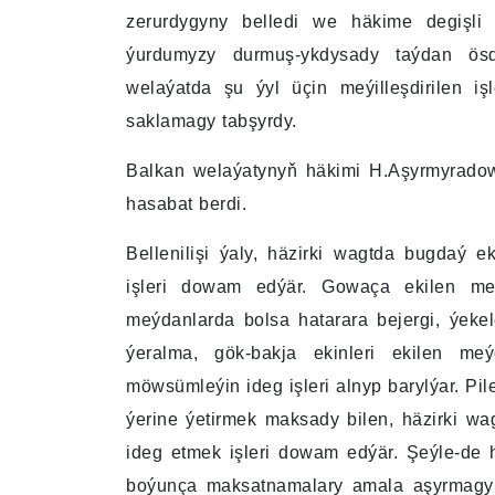
zerurdygyny belledi we häkime degişli 
ýurdumyzy durmuş-ykdysady taýdan ösd
welaýatda şu ýyl üçin meýilleşdirilen iş
saklamagy tabşyrdy.
Balkan welaýatynyň häkimi H.Aşyrmyradow
hasabat berdi.
Bellenilişi ýaly, häzirki wagtda bugdaý
işleri dowam edýär. Gowaça ekilen me
meýdanlarda bolsa hatarara bejergi, ýekel
ýeralma, gök-bakja ekinleri ekilen meý
möwsümleýin ideg işleri alnyp barylýar. Pi
ýerine ýetirmek maksady bilen, häzirki wa
ideg etmek işleri dowam edýär. Şeýle-de
boýunça maksatnamalary amala aşyrmagyň ç