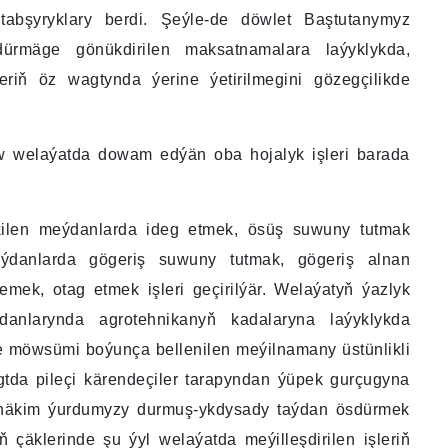
tabşyryklary berdi. Şeýle-de döwlet Baştutanymyz
ürmäge gönükdirilen maksatnamalara laýyklykda,
leriň öz wagtynda ýerine ýetirilmegini gözegçilikde
 welaýatda dowam edýän oba hojalyk işleri barada
 ekilen meýdanlarda ideg etmek, ösüş suwuny tutmak
ýdanlarda gögeriş suwuny tutmak, gögeriş alnan
emek, otag etmek işleri geçirilýär. Welaýatyň ýazlyk
danlarynda agrotehnikanyň kadalaryna laýyklykda
le möwsümi boýunça bellenilen meýilnamany üstünlikli
gtda pileçi kärendeçiler tarapyndan ýüpek gurçugyna
 häkim ýurdumyzy durmuş-ykdysady taýdan ösdürmek
äklerinde şu ýyl welaýatda meýilleşdirilen işleriň