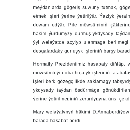
meýdanlarda gögeriş suwuny tutmak, göger
etmek işleri ýerine ýetirilýär. Ýazlyk ýera
dowam edýär. Pile möwsüminiň çäklerinde
häkim ýurdumyzy durmuş-ykdysady taýdan
ýyl welaýatda açylyp ulanmaga berilmegi 
desgalardaky gurluşyk işleriniň barşy barad
Hormatly Prezidentimiz hasabaty diňläp,
möwsümleýin oba hojalyk işleriniň talabal
işleri berk gözegçilikde saklamagy tabşy
ykdysady taýdan ösdürmäge gönükdirilen 
ýerine ýetirilmeginiň zerurdygyna ünsi çekdi
Mary welaýatynyň häkimi D.Annaberdiýew 
barada hasabat berdi.