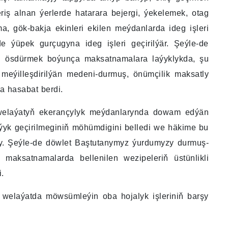
iş alnan ýerlerde hatarara bejergi, ýekelemek, otag
lma, gök-bakja ekinleri ekilen meýdanlarda ideg işleri
 ýüpek gurçugyna ideg işleri geçirilýär. Şeýle-de
 ösdürmek boýunça maksatnamalara laýyklykda, şu
meýilleşdirilýän medeni-durmuş, önümçilik maksatly
a hasabat berdi.
 welaýatyň ekerançylyk meýdanlarynda dowam edýän
aýyk geçirilmeginiň möhümdigini belledi we häkime bu
rdy. Şeýle-de döwlet Baştutanymyz ýurdumyzy durmuş-
maksatnamalarda bellenilen wezipeleriň üstünlikli
.
welaýatda möwsümleýin oba hojalyk işleriniň barşy