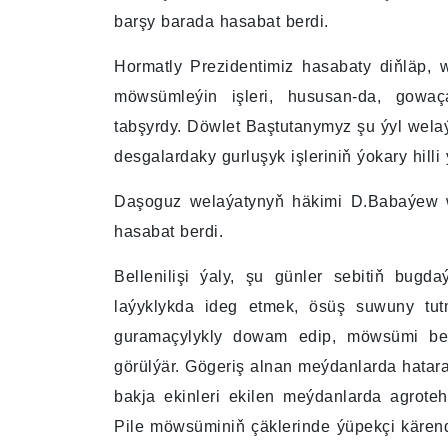
barşy barada hasabat berdi.
Hormatly Prezidentimiz hasabaty diňläp,
möwsümleýin işleri, hususan-da, gowaç
tabşyrdy. Döwlet Baştutanymyz şu ýyl wela
desgalardaky gurluşyk işleriniň ýokary hilli
Daşoguz welaýatynyň häkimi D.Babaýew w
hasabat berdi.
Bellenilişi ýaly, şu günler sebitiň bug
laýyklykda ideg etmek, ösüş suwuny tutm
guramaçylykly dowam edip, möwsümi bel
görülýär. Gögeriş alnan meýdanlarda hatarara
bakja ekinleri ekilen meýdanlarda agrotehn
Pile möwsüminiň çäklerinde ýüpekçi kärend