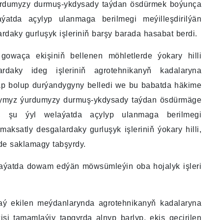
rdumyzy durmuş-ykdysady taýdan ösdürmek boýunça
ýatda açylyp ulanmaga berilmegi meýilleşdirilýän
daky gurluşyk işleriniň barşy barada hasabat berdi.
 gowaça ekişiniň bellenen möhletlerde ýokary hilli
ardaky ideg işleriniň agrotehnikanyň kadalaryna
lap bolup durýandygyny belledi we bu babatda häkime
tanymyz ýurdumyzy durmuş-ykdysady taýdan ösdürmäge
da, şu ýyl welaýatda açylyp ulanmaga berilmegi
aksatly desgalardaky gurluşyk işleriniň ýokary hilli,
kde saklamagy tabşyrdy.
aýatda dowam edýän möwsümleýin oba hojalyk işleri
daý ekilen meýdanlarynda agrotehnikanyň kadalaryna
şi tamamlaýjy tapgyrda alnyp barlyp, ekiş geçirilen