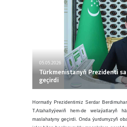
05.05.2026
Türkmenistanyň Prezidenti sa
geçirdi
Hormatly Prezidentimiz Serdar Berdimuha
T.Atahallyýewiň hem-de welaýatlaryň h
maslahatyny geçirdi. Onda ýurdumyzyň oba