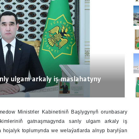
nly ulgam arkaly iş maslahatyny
medow Ministrler Kabinetiniň Başlygynyň orunbasary
äkimleriniň gatnaşmagynda sanly ulgam arkaly iş
 hojalyk toplumynda we welaýatlarda alnyp barylýan