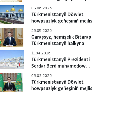
05.06.2026
Türkmenistanyň Döwlet
howpsuzlyk geňeşiniň mejlisi
25.05.2026
Garaşsyz, hemişelik Bitarap
Türkmenistanyň halkyna
11.04.2026
Türkmenistanyň Prezidenti
Serdar Berdimuhamedow
ýokary tizlikli awtomobil
05.03.2026
ýolunyň jemleýji tapgyrynyň
Türkmenistanyň Döwlet
açylyş dabarasyna gatnaşdy
howpsuzlyk geňeşiniň mejlisi