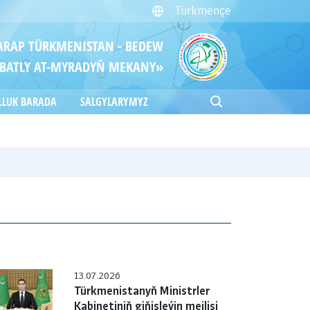
Türkmençe
ITARAP TÜRKMENISTAN - BEDEW
BATLY AT-MYRADYŇ MEKANY»
LLUK BARADA
SALGYLARYMYZ
13.07.2026
Türkmenistanyň Ministrler
Kabinetiniň giňişleýin mejlisi