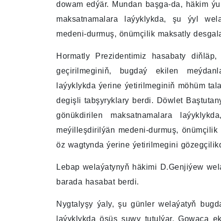
dowam edýär. Mundan başga-da, häkim ýu
maksatnamalara laýyklykda, şu ýyl wela
medeni-durmuş, önümçilik maksatly desgalar
Hormatly Prezidentimiz hasabaty diňläp,
geçirilmeginiň, bugdaý ekilen meýdanl
laýyklykda ýerine ýetirilmeginiň möhüm ta
degişli tabşyryklary berdi. Döwlet Baştu
gönükdirilen maksatnamalara laýyklyk
meýilleşdirilýän medeni-durmuş, önümçilik m
öz wagtynda ýerine ýetirilmegini gözegçili
Lebap welaýatynyň häkimi D.Genjiýew wel
barada hasabat berdi.
Nygtalyşy ýaly, şu günler welaýatyň bug
laýyklykda ösüş suwy tutulýar. Gowaça eki