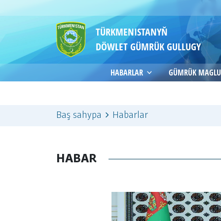
TÜRKMENISTANYŇ
DÖWLET GÜMRÜK GULLUGY
HABARLAR
GÜMRÜK MAGLU
Baş sahypa
Habarlar
HABAR