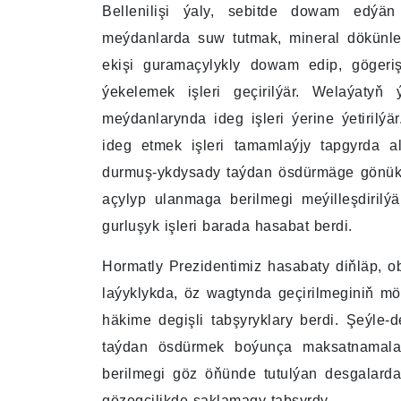
Bellenilişi ýaly, sebitde dowam edýän
meýdanlarda suw tutmak, mineral dökünler
ekişi guramaçylykly dowam edip, gögeriş
ýekelemek işleri geçirilýär. Welaýatyň 
meýdanlarynda ideg işleri ýerine ýetirilý
ideg etmek işleri tamamlaýjy tapgyrda 
durmuş-ykdysady taýdan ösdürmäge gönükd
açylyp ulanmaga berilmegi meýilleşdiril
gurluşyk işleri barada hasabat berdi.
Hormatly Prezidentimiz hasabaty diňläp, ob
laýyklykda, öz wagtynda geçirilmeginiň 
häkime degişli tabşyryklary berdi. Şeýl
taýdan ösdürmek boýunça maksatnamalar
berilmegi göz öňünde tutulýan desgalardaky
gözegçilikde saklamagy tabşyrdy.