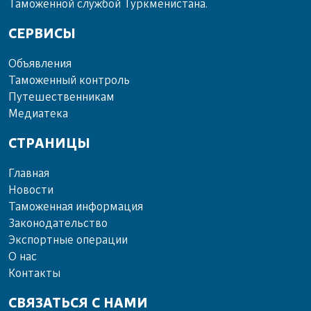
Таможенной службой Туркменистана.
СЕРВИСЫ
Объ­яв­ле­ния
Та­мо­жен­ный кон­троль
Пу­те­шест­вен­ни­кам
Ме­диа­те­ка
СТРАНИЦЫ
Главная
Новости
Таможенная информация
Законодательство
Экспортные операции
О нас
Контакты
СВЯЗАТЬСЯ С НАМИ