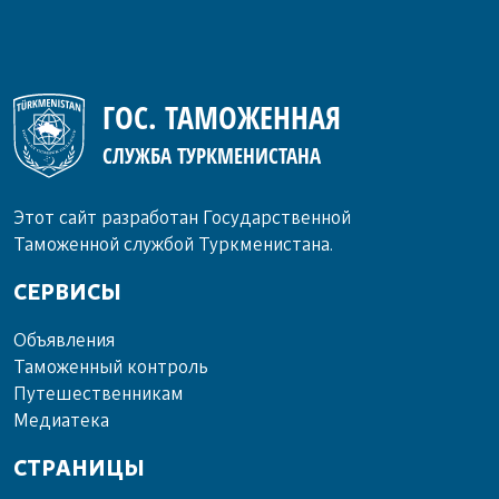
ГОС. ТАМОЖЕННАЯ
СЛУЖБА ТУРКМЕНИСТАНА
Этот сайт разработан Государственной
Таможенной службой Туркменистана.
СЕРВИСЫ
Объ­яв­ле­ния
Та­мо­жен­ный кон­троль
Пу­те­шест­вен­ни­кам
Ме­диа­те­ка
СТРАНИЦЫ