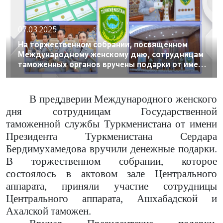
07.03.2025
На торжественном собрании, посвященном
Международному женскому дню, сотрудницам
таможенных органов вручены подарки от имени
Президента Туркменистана
В преддверии Международного женского
дня сотрудницам Государственной
таможенной службы Туркменистана от имени
Президента Туркменистана Сердара
Бердимухамедова вручили денежные подарки.
В торжественном собрании, которое
состоялось в актовом зале Центрального
аппарата, приняли участие сотрудницы
Центрального аппарата, Ашхабадской и
Ахалской таможен.