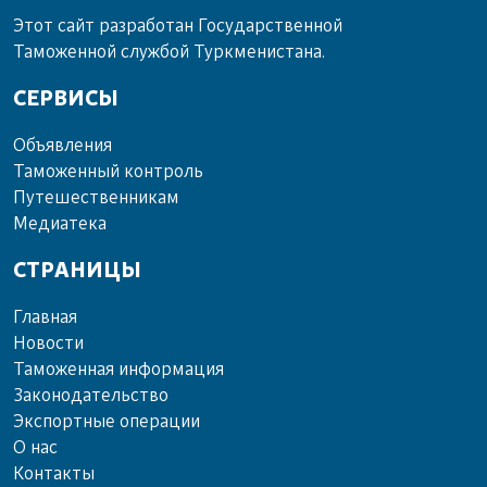
Этот сайт разработан Государственной
Таможенной службой Туркменистана.
СЕРВИСЫ
Объ­яв­ле­ния
Та­мо­жен­ный кон­троль
Пу­те­шест­вен­ни­кам
Ме­диа­те­ка
СТРАНИЦЫ
Главная
Новости
Таможенная информация
Законодательство
Экспортные операции
О нас
Контакты