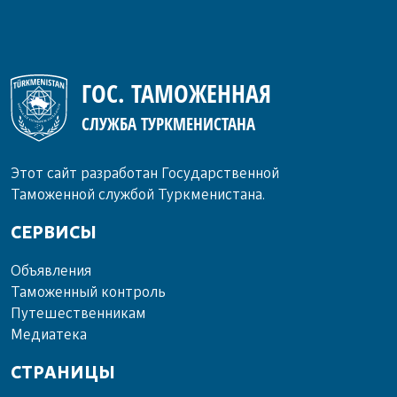
ГОС. ТАМОЖЕННАЯ
СЛУЖБА ТУРКМЕНИСТАНА
Этот сайт разработан Государственной
Таможенной службой Туркменистана.
СЕРВИСЫ
Объ­яв­ле­ния
Та­мо­жен­ный кон­троль
Пу­те­шест­вен­ни­кам
Ме­диа­те­ка
СТРАНИЦЫ