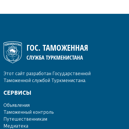
ГОС. ТАМОЖЕННАЯ
СЛУЖБА ТУРКМЕНИСТАНА
Этот сайт разработан Государственной
Таможенной службой Туркменистана.
СЕРВИСЫ
Объ­яв­ле­ния
Та­мо­жен­ный кон­троль
Пу­те­шест­вен­ни­кам
Ме­диа­те­ка