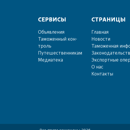
СЕРВИСЫ
СТРАНИЦЫ
Объ­яв­ле­ния
Главная
Та­мо­жен­ный кон­
Новости
троль
Таможенная инф
Пу­те­шест­вен­ни­кам
Законодательст
Ме­диа­те­ка
Экспортные опе
О нас
Контакты