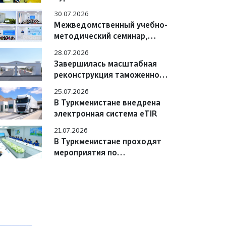
Азербайджана обсудили
30.07.2026
вопросы практического
Межведомственный учебно-
взаимодействия
методический семинар,
состоявшийся в Учебном
28.07.2026
центре
Завершилась масштабная
реконструкция таможенного
поста «Сарахс автоёллары»
25.07.2026
В Туркменистане внедрена
электронная система eTIR
21.07.2026
В Туркменистане проходят
мероприятия по
цифровизации системы «e-
TIR» с участием
международных экспертов