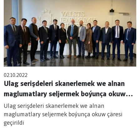
02.10.2022
Ulag serişdeleri skanerlemek we alnan
maglumatlary seljermek boýunça okuw
çäresi geçirildi
Ulag serişdeleri skanerlemek we alnan
maglumatlary seljermek boýunça okuw çäresi
geçirildi