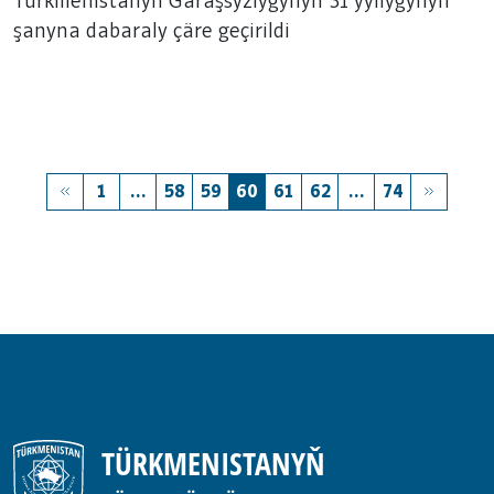
dabaraly çäre geçirildi
Türkmenistanyň Garaşsyzlygynyň 31 ýyllygynyň
şanyna dabaraly çäre geçirildi
1
...
58
59
60
61
62
...
74
TÜRKMENISTANYŇ