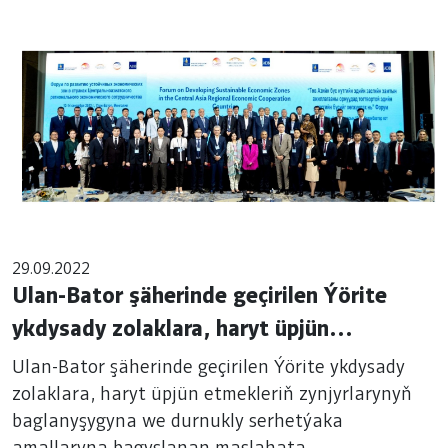
29.09.2022
Ulan-Bator şäherinde geçirilen Ýörite
ykdysady zolaklara, haryt üpjün
etmekleriň zynjyrlarynyň baglanyşygyna
Ulan-Bator şäherinde geçirilen Ýörite ykdysady
we durnukly serhetýaka amallaryna
zolaklara, haryt üpjün etmekleriň zynjyrlarynyň
baglanyşygyna we durnukly serhetýaka
bagyşlanan maslahata Türkmenistanyň