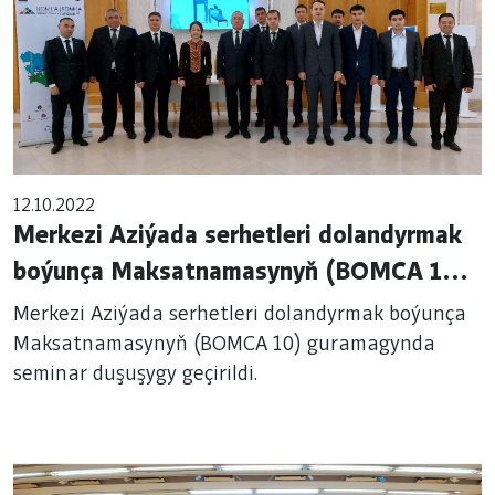
12.10.2022
Merkezi Aziýada serhetleri dolandyrmak
boýunça Maksatnamasynyň (BOMCA 10)
guramagynda seminar duşuşygy geçirildi.
Merkezi Aziýada serhetleri dolandyrmak boýunça
Maksatnamasynyň (BOMCA 10) guramagynda
seminar duşuşygy geçirildi.