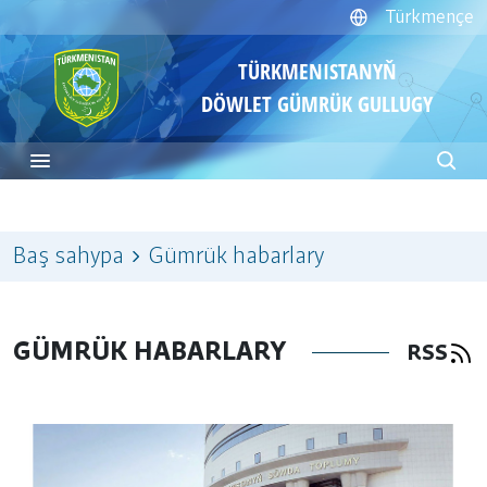
Türkmençe
TÜRKMENISTANYŇ
DÖWLET GÜMRÜK GULLUGY
Baş sahypa
Gümrük habarlary
GÜMRÜK HABARLARY
RSS