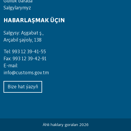
Gulluk barada
Salgylarymyz
HABARLAŞMAK ÜÇIN
Salgysy: Aşgabat ş.,
Arçabil şaýoly, 138
Tel: 993 12 39-41-55
Fax: 993 12 39-42-91
E-mail:
info@customs.gov.tm
Bize hat ýazyň
Ähli haklary goralan 2026