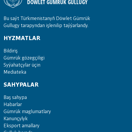
DÖWLET GÜMRÜK GULLUGY
Bu saýt Türkmenistanyñ Döwlet Gümrük
Gullugy tarapyndan işlenilip taýýarlandy.
HYZMATLAR
Bil­di­riş
Güm­rük gö­zeg­çi­li­gi
Sy­ýa­hat­çy­lar ü­çin
Media­teka
SAHYPALAR
Baş sahypa
Habarlar
Gümrük maglumatlary
Kanunçylyk
Eksport amallary