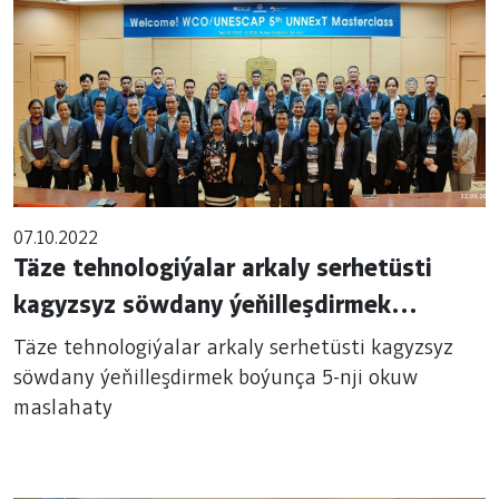
07.10.2022
Täze tehnologiýalar arkaly serhetüsti
kagyzsyz söwdany ýeňilleşdirmek
boýunça 5-nji okuw maslahaty
Täze tehnologiýalar arkaly serhetüsti kagyzsyz
söwdany ýeňilleşdirmek boýunça 5-nji okuw
maslahaty