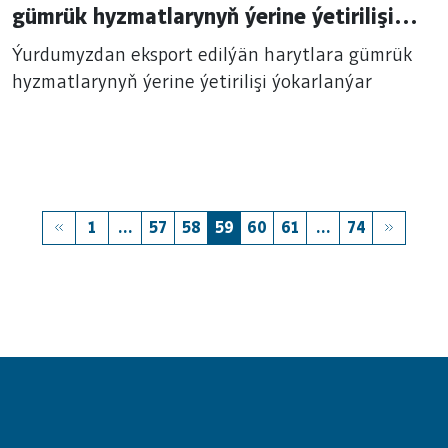
gümrük hyzmatlarynyň ýerine ýetirilişi
ýokarlanýar
Ýurdumyzdan eksport edilýän harytlara gümrük
hyzmatlarynyň ýerine ýetirilişi ýokarlanýar
1
...
57
58
59
60
61
...
74