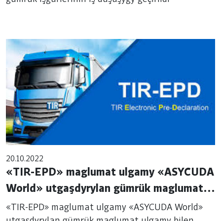
20.10.2022
«TIR-EPD» maglumat ulgamy «ASYCUDA
World» utgaşdyrylan gümrük maglumat
ulgamy bilen utgaşdyryldy
«TIR-EPD» maglumat ulgamy «ASYCUDA World»