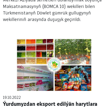
Merkezi Aziýada serhetleri dolandyrmak boýunça
gümrük gullugynyň wekilleriniň arasynda
Maksatnamasynyň (BOMCA 10) wekilleri bilen
Türkmenistanyň Döwlet gümrük gullugynyň
duşuşyk geçirildi.
wekilleriniň arasynda duşuşyk geçirildi.
19.10.2022
Ýurdumyzdan eksport edilýän harytlara