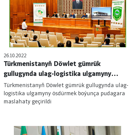
26.10.2022
Türkmenistanyň Döwlet gümrük
gullugynda ulag-logistika ulgamyny
ösdürmek boýunça pudagara maslahaty
Türkmenistanyň Döwlet gümrük gullugynda ulag-
geçirildi
logistika ulgamyny ösdürmek boýunça pudagara
maslahaty geçirildi