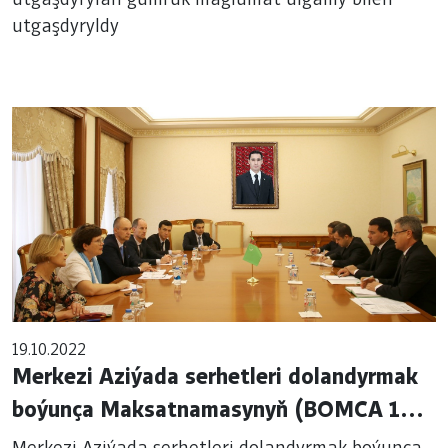
utgaşdyrylan gümrük maglumat ulgamy bilen
utgaşdyryldy
19.10.2022
Merkezi Aziýada serhetleri dolandyrmak
boýunça Maksatnamasynyň (BOMCA 10)
wekilleri bilen Türkmenistanyň Döwlet