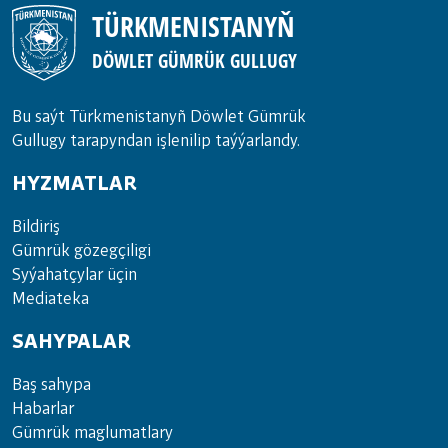
TÜRKMENISTANYŇ
DÖWLET GÜMRÜK GULLUGY
Bu saýt Türkmenistanyñ Döwlet Gümrük
Gullugy tarapyndan işlenilip taýýarlandy.
HYZMATLAR
Bil­di­riş
Güm­rük gö­zeg­çi­li­gi
Sy­ýa­hat­çy­lar ü­çin
Media­teka
SAHYPALAR
Baş sahypa
Habarlar
Gümrük maglumatlary