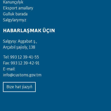
Kanunçylyk
Eksport amallary
Gulluk barada
Salgylarymyz
HABARLAŞMAK ÜÇIN
Salgysy: Aşgabat ş.,
Arçabil şaýoly, 138
Tel: 993 12 39-41-55
Fax: 993 12 39-42-91
E-mail:
info@customs.gov.tm
Bize hat ýazyň