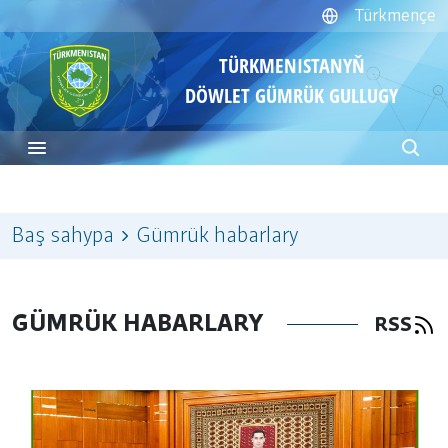
Türkmençe
TÜRKMENISTANYŇ
DÖWLET GÜMRÜK GULLUGY
Baş sahypa
Gümrük habarlary
GÜMRÜK HABARLARY
RSS