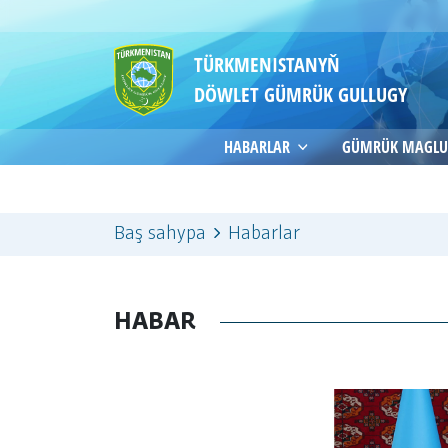
TÜRKMENISTANYŇ
DÖWLET GÜMRÜK GULLUGY
HABARLAR
GÜMRÜK MAGLU
Baş sahypa
Habarlar
HABAR