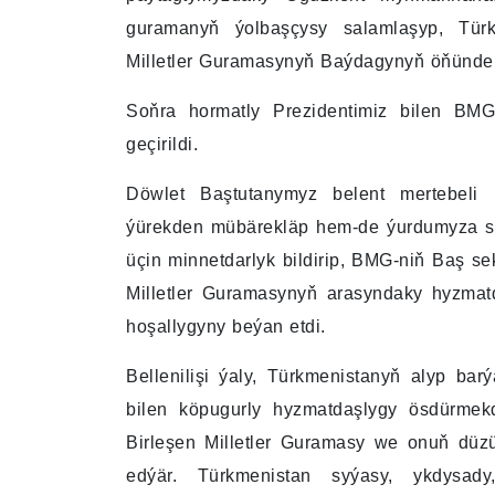
guramanyň ýolbaşçysy salamlaşyp, Tür
Milletler Guramasynyň Baýdagynyň öňünde 
Soňra hormatly Prezidentimiz bilen BMG-
geçirildi.
Döwlet Baştutanymyz belent mertebel
ýürekden mübärekläp hem-de ýurdumyza sa
üçin minnetdarlyk bildirip, BMG-niň Baş se
Milletler Guramasynyň arasyndaky hyzmatd
hoşallygyny beýan etdi.
Bellenilişi ýaly, Türkmenistanyň alyp ba
bilen köpugurly hyzmatdaşlygy ösdürmek
Birleşen Milletler Guramasy we onuň düzüm
edýär. Türkmenistan syýasy, ykdysad