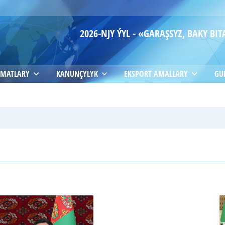
2026-NJY ÝYL - «GARAŞSYZ, BAKY B
MATLARY
KANUNÇYLYK
EKSPORT AMALLARY
GU