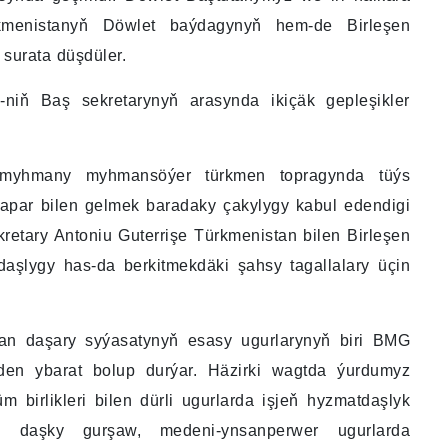
kmenistanyň Döwlet baýdagynyň hem-de Birleşen
surata düşdüler.
niň Baş sekretarynyň arasynda ikiçäk gepleşikler
i myhmany myhmansöýer türkmen topragynda tüýs
par bilen gelmek baradaky çakylygy kabul edendigi
kretary Antoniu Guterrişe Türkmenistan bilen Birleşen
aşlygy has-da berkitmekdäki şahsy tagallalary üçin
rýan daşary syýasatynyň esasy ugurlarynyň biri BMG
den ybarat bolup durýar. Häzirki wagtda ýurdumyz
 birlikleri bilen dürli ugurlarda işjeň hyzmatdaşlyk
y, daşky gurşaw, medeni-ynsanperwer ugurlarda