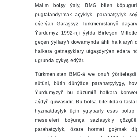
Mälim bolşy ýaly, BMG bilen köpugur
pugtalandyrmak açyklyk, parahatçylyk söý
eýerýän Garaşsyz Türkmenistanyň daşary 
Ýurdumyz 1992-nji ýylda Birleşen Millet
geçen ýyllaryň dowamynda ähli halklaryň d
halkara gatnaşyklary utgaşdyrýan edara 
ugrunda çykyş edýär.
Türkmenistan BMG-ä we onuň ýöriteleşdi
sütüni, bütin dünýäde parahatçylygy, ho
Ýurdumyzyň bu düzümiň halkara konwe
aýdyň güwäsidir. Bu bolsa bilelikdäki tasl
hyzmatdaşlyk üçin ygtybarly esas bolup
meseleleri boýunça sazlaşykly çözgüt
parahatçylyk, özara hormat goýmak dip