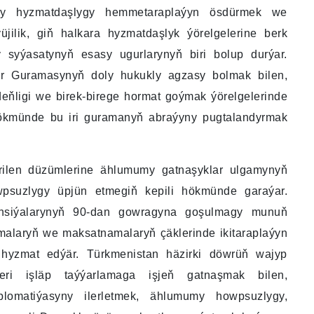
ly hyzmatdaşlygy hemmetaraplaýyn ösdürmek we
üjilik, giň halkara hyzmatdaşlyk ýörelgelerine berk
syýasatynyň esasy ugurlarynyň biri bolup durýar.
ler Guramasynyň doly hukukly agzasy bolmak bilen,
eňligi we birek-birege hormat goýmak ýörelgelerinde
hökmünde bu iri guramanyň abraýyny pugtalandyrmak
rilen düzümlerine ählumumy gatnaşyklar ulgamynyň
wpsuzlygy üpjün etmegiň kepili hökmünde garaýar.
nsiýalarynyň 90-dan gowragyna goşulmagy munuň
amalaryň we maksatnamalaryň çäklerinde ikitaraplaýyn
 hyzmat edýär. Türkmenistan häzirki döwrüň wajyp
leri işläp taýýarlamaga işjeň gatnaşmak bilen,
lomatiýasyny ilerletmek, ählumumy howpsuzlygy,