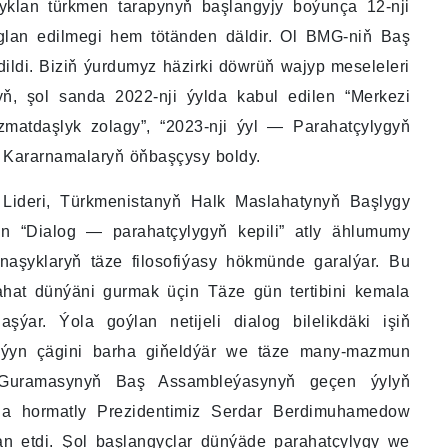
yklan türkmen tarapynyň başlangyjy boýunça 12-nji
yglan edilmegi hem tötänden däldir. Ol BMG-niň Baş
ldi. Biziň ýurdumyz häzirki döwrüň wajyp meseleleri
ň, şol sanda 2022-nji ýylda kabul edilen “Merkezi
atdaşlyk zolagy”, “2023-nji ýyl — Parahatçylygyň
y Kararnamalaryň öňbaşçysy boldy.
i Lideri, Türkmenistanyň Halk Maslahatynyň Başlygy
 “Dialog — parahatçylygyň kepili” atly ählumumy
naşyklaryň täze filosofiýasy hökmünde garalýar. Bu
hat dünýäni gurmak üçin Täze gün tertibini kemala
şýar. Ýola goýlan netijeli dialog bilelikdäki işiň
saýyn çägini barha giňeldýär we täze many-mazmun
ler Guramasynyň Baş Assambleýasynyň geçen ýylyň
nda hormatly Prezidentimiz Serdar Berdimuhamedow
an etdi. Şol başlangyçlar dünýäde parahatçylygy we