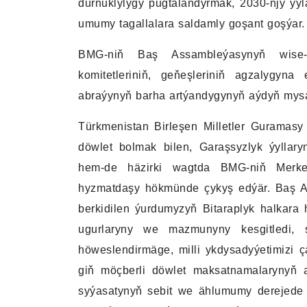
durnuklylygy pugtalandyrmak, 2030-njy ýy
umumy tagallalara saldamly goşant goşýar.
BMG-niň Baş Assambleýasynyň wise-ba
komitetleriniň, geňeşleriniň agzalygy
abraýynyň barha artýandygynyň aýdyň mysa
Türkmenistan Birleşen Milletler Guramasy 
döwlet bolmak bilen, Garaşsyzlyk ýyllarynd
hem-de häzirki wagtda BMG-niň Merkezi
hyzmatdaşy hökmünde çykyş edýär. Baş As
berkidilen ýurdumyzyň Bitaraplyk halkara
ugurlaryny we mazmunyny kesgitledi, 
höweslendirmäge, milli ykdysadyýetimizi ç
giň möçberli döwlet maksatnamalarynyň am
syýasatynyň sebit we ählumumy derejede 