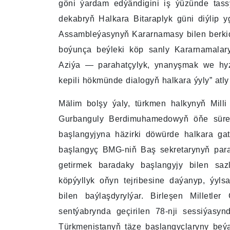
göni ýardam edýändigini iş ýüzünde tass
dekabryň Halkara Bitaraplyk güni diýlip 
Assambleýasynyň Kararnamasy bilen berkidi
boýunça beýleki köp sanly Kararnamalary
Aziýa — parahatçylyk, ynanyşmak we hyzm
kepili hökmünde dialogyň halkara ýyly” atl
Mälim bolşy ýaly, türkmen halkynyň Mill
Gurbanguly Berdimuhamedowyň öňe süren
başlangyjyna häzirki döwürde halkara gat
başlangyç BMG-niň Baş sekretarynyň para
getirmek baradaky başlangyjy bilen sazla
köpýyllyk oňyn tejribesine daýanyp, ýyl
bilen baýlaşdyrylýar. Birleşen Millet
sentýabrynda geçirilen 78-nji sessiýasy
Türkmenistanyň täze başlangyçlaryny beý