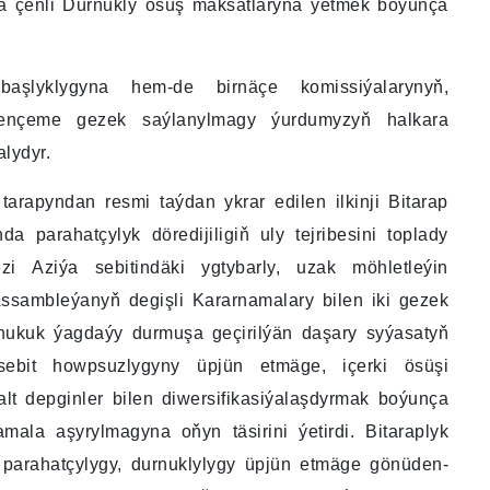
la çenli Durnukly ösüş maksatlaryna ýetmek boýunça
şlyklygyna hem-de birnäçe komissiýalarynyň,
na ençeme gezek saýlanylmagy ýurdumyzyň halkara
lydyr.
tarapyndan resmi taýdan ykrar edilen ilkinji Bitarap
a parahatçylyk döredijiligiň uly tejribesini toplady
 Aziýa sebitindäki ygtybarly, uzak möhletleýin
sambleýanyň degişli Kararnamalary bilen iki gezek
 hukuk ýagdaýy durmuşa geçirilýän daşary syýasatyň
sebit howpsuzlygyny üpjün etmäge, içerki ösüşi
alt depginler bilen diwersifikasiýalaşdyrmak boýunça
ala aşyrylmagyna oňyn täsirini ýetirdi. Bitaraplyk
parahatçylygy, durnuklylygy üpjün etmäge gönüden-