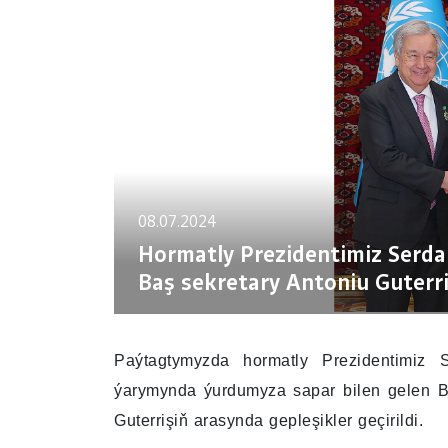
08.07.2024
Hormatly Prezidentimiz Serd
Baş sekretary Antoniu Guterriş
Paýtagtymyzda hormatly Prezidentimiz
ýarymynda ýurdumyza sapar bilen gelen Bi
Guterrişiň arasynda gepleşikler geçirildi.