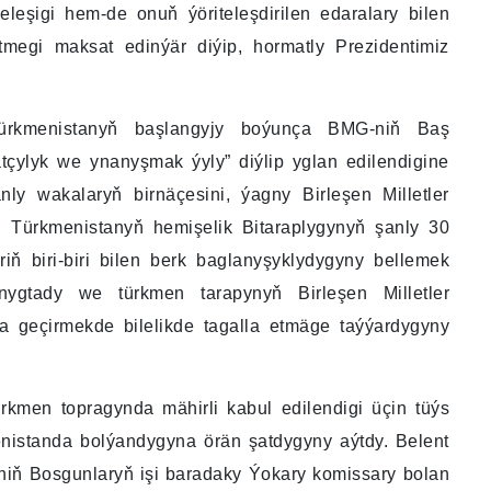
leleşigi hem-de onuň ýöriteleşdirilen edaralary bilen
tmegi maksat edinýär diýip, hormatly Prezidentimiz
Türkmenistanyň başlangyjy boýunça BMG-niň Baş
çylyk we ynanyşmak ýyly” diýlip yglan edilendigine
ly wakalaryň birnäçesini, ýagny Birleşen Milletler
, Türkmenistanyň hemişelik Bitaraplygynyň şanly 30
riň biri-biri bilen berk baglanyşyklydygyny bellemek
 nygtady we türkmen tarapynyň Birleşen Milletler
 geçirmekde bilelikde tagalla etmäge taýýardygyny
rkmen topragynda mähirli kabul edilendigi üçin tüýs
enistanda bolýandygyna örän şatdygyny aýtdy. Belent
niň Bosgunlaryň işi baradaky Ýokary komissary bolan