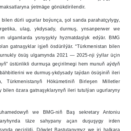
aksatlaryna ýetmäge gönükdirilendir.
bilen dürli ugurlar boýunça, şol sanda parahatçylygy,
rgetika, ulag, ykdysady, durmuş, ynsanperwer we
üm ulgamlarda ysnyşykly hyzmatdaşlyk edýär. BMG
bolan gatnaşyklar işjeň ösdürilýär. “Türkmenistan bilen
durnukly ösüş ulgamynda 2021 — 2025-nji ýyllar üçin
ň” üstünlikli durmuşa geçirilmegi hem munuň aýdyň
ähbitlerini we durmuş-ykdysady taýdan ösüşiniň ileri
, Türkmenistanyň Hökümetiniň Birleşen Milletler
ilen özara gatnaşyklarynyň ileri tutulýan ugurlaryny
dimuhamedowyň we BMG-niň Baş sekretary Antoniu
yň taryhynda täze sahypany açan duşuşygy irden
nda geçirildi. Döwlet Baştutanymyz we iri halkara