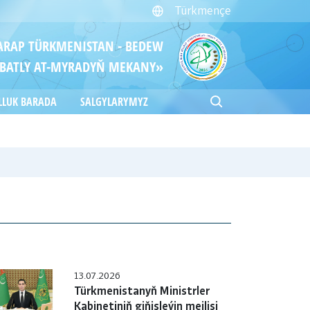
Türkmençe
ITARAP TÜRKMENISTAN - BEDEW
BATLY AT-MYRADYŇ MEKANY»
LLUK BARADA
SALGYLARYMYZ
13.07.2026
Türkmenistanyň Ministrler
Kabinetiniň giňişleýin mejlisi