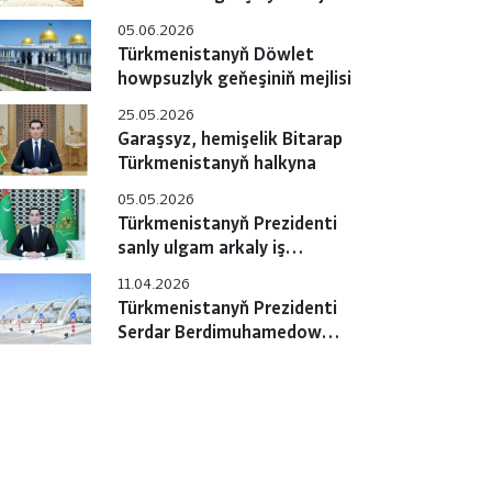
05.06.2026
Türkmenistanyň Döwlet
howpsuzlyk geňeşiniň mejlisi
25.05.2026
Garaşsyz, hemişelik Bitarap
Türkmenistanyň halkyna
05.05.2026
Türkmenistanyň Prezidenti
sanly ulgam arkaly iş
maslahatyny geçirdi
11.04.2026
Türkmenistanyň Prezidenti
Serdar Berdimuhamedow
ýokary tizlikli awtomobil
ýolunyň jemleýji tapgyrynyň
açylyş dabarasyna gatnaşdy