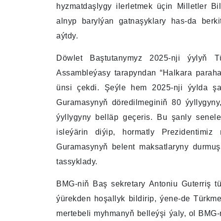
hyzmatdaşlygy ilerletmek üçin Milletler Bi
alnyp barylýan gatnaşyklary has-da berki
aýtdy.
Döwlet Baştutanymyz 2025-nji ýylyň 
Assambleýasy tarapyndan “Halkara parahat
ünsi çekdi. Şeýle hem 2025-nji ýylda şan
Guramasynyň döredilmeginiň 80 ýyllygyny
ýyllygyny belläp geçeris. Bu şanly senele
isleýärin diýip, hormatly Prezidentimiz
Guramasynyň belent maksatlaryny durmuşa
tassyklady.
BMG-niň Baş sekretary Antoniu Guterriş tü
ýürekden hoşallyk bildirip, ýene-de Türkm
mertebeli myhmanyň belleýşi ýaly, ol BMG-