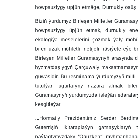
howpsuzlygy üpjün etmäge, Durnukly ösüş m
Biziň ýurdumyz Birleşen Milletler Guramasy 
howpsuzlygy üpjün etmek, durnukly ene
ekologiýa meselelerini çözmek ýaly möh
bilen uzak möhletli, netijeli häsiýete eýe 
Birleşen Milletler Guramasynyň arasynda 
hyzmatdaşlygyň Çarçuwaly maksatnamasyny
güwäsidir. Bu resminama ýurdumyzyň milli b
tutulýan ugurlaryny nazara almak bilen
Guramasynyň ýurdumyzda işleýän edaralary b
kesgitleýär.
...Hormatly Prezidentimiz Serdar Ber
Guterrişiň ikitaraplaýyn gatnaşyklar
paýtagtymyzdaky “Oguzkent” myhmanhanasy