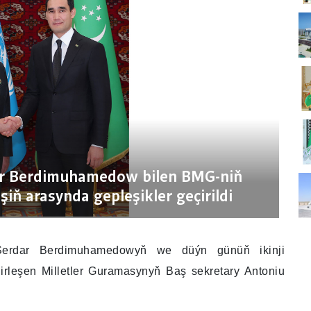
ar Berdimuhamedow bilen BMG-niň
iň arasynda gepleşikler geçirildi
 Serdar Berdimuhamedowyň we düýn günüň ikinji
rleşen Milletler Guramasynyň Baş sekretary Antoniu