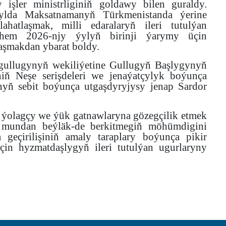
işler ministrliginiň goldawy bilen guraldy.
ylda Maksatnamanyň Türkmenistanda ýerine
ahatlaşmak, milli edaralaryň ileri tutulýan
e hem 2026-njy ýylyň birinji ýarymy üçin
aşmakdan ybarat boldy.
ullugynyň wekiliýetine Gullugyň Başlygynyň
iň Neşe serişdeleri we jenaýatçylyk boýunça
yň sebit boýunça utgaşdyryjysy jenap Sardor
 ýolagçy we ýük gatnawlaryna gözegçilik etmek
 mundan beýläk-de berkitmegiň möhümdigini
geçirilişiniň amaly taraplary boýunça pikir
çin hyzmatdaşlygyň ileri tutulýan ugurlaryny