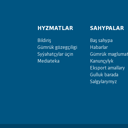
HYZMATLAR
SAHYPALAR
Bil­di­riş
Baş sahypa
Güm­rük gö­zeg­çi­li­gi
Habarlar
Sy­ýa­hat­çy­lar ü­çin
Gümrük maglumat
Media­teka
Kanunçylyk
Eksport amallary
Gulluk barada
Salgylarymyz