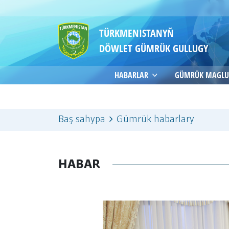
TÜRKMENISTANYŇ
DÖWLET GÜMRÜK GULLUGY
HABARLAR
GÜMRÜK MAGLU
Baş sahypa
Gümrük habarlary
HABAR