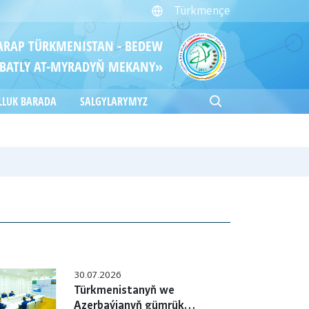
Türkmençe
ITARAP TÜRKMENISTAN - BEDEW
BATLY AT-MYRADYŇ MEKANY»
LLUK BARADA
SALGYLARYMYZ
30.07.2026
Türkmenistanyň we
Azerbaýjanyň gümrük