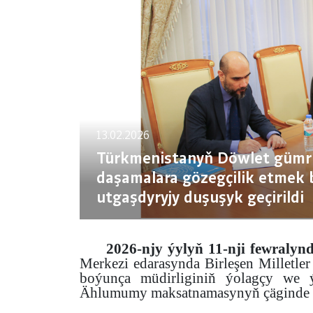
13.02.2026
Türkmenistanyň Döwlet gümrü
daşamalara gözegçilik etmek
utgaşdyryjy duşuşyk geçirildi
2026-njy ýylyň 11-nji fewralyn
Merkezi edarasynda Birleşen Milletle
boýunça müdirliginiň ýolagçy we 
Ählumumy maksatnamasynyň çäginde mil