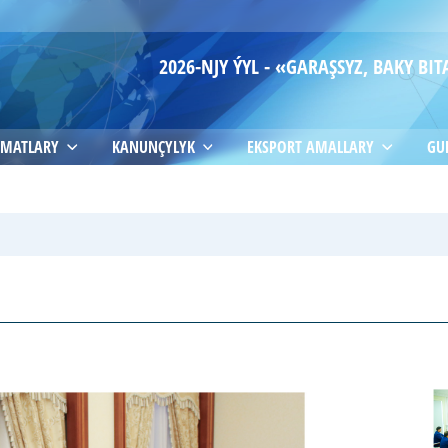
2026-NJY ÝYL - «GARAŞSYZ, BAKY B
MATLARY
KANUNÇYLYK
EKSPORT AMALLARY
GU