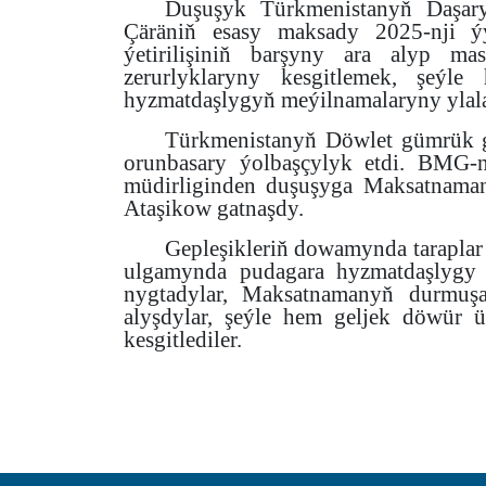
Duşuşyk Türkmenistanyň Daşary 
Çäräniň esasy maksady 2025-nji ý
ýetirilişiniň barşyny ara alyp masl
zerurlyklaryny kesgitlemek, şeýl
hyzmatdaşlygyň meýilnamalaryny ylal
Türkmenistanyň Döwlet gümrük g
orunbasary ýolbaşçylyk etdi. BMG-n
müdirliginden duşuşyga Maksatnaman
Ataşikow gatnaşdy.
Gepleşikleriň dowamynda taraplar
ulgamynda pudagara hyzmatdaşlygy
nygtadylar, Maksatnamanyň durmuşa 
alyşdylar, şeýle hem geljek döwür ü
kesgitlediler.