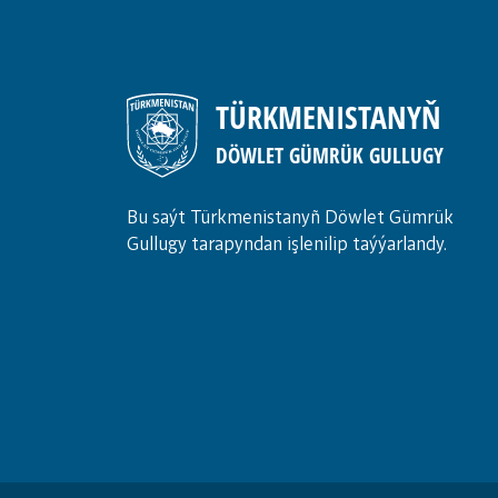
TÜRKMENISTANYŇ
DÖWLET GÜMRÜK GULLUGY
Bu saýt Türkmenistanyñ Döwlet Gümrük
Gullugy tarapyndan işlenilip taýýarlandy.