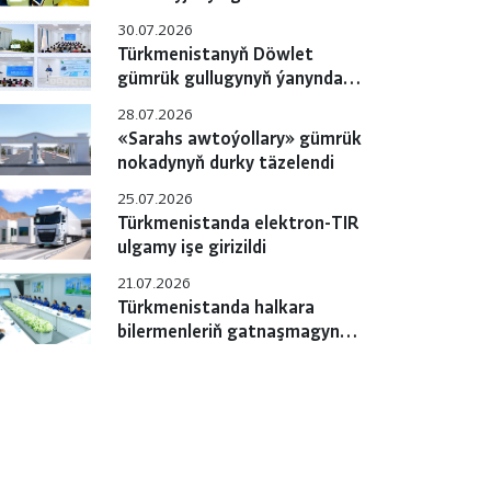
gulluklary özara
30.07.2026
hyzmatdaşlygyň meselelerini
Türkmenistanyň Döwlet
ara alyp maslahatlaşdylar
gümrük gullugynyň ýanyndaky
Okuw merkezinde pudagara
28.07.2026
okuw-maslahaty geçirildi
«Sarahs awtoýollary» gümrük
nokadynyň durky täzelendi
25.07.2026
Türkmenistanda elektron-TIR
ulgamy işe girizildi
21.07.2026
Türkmenistanda halkara
bilermenleriň gatnaşmagynda
«e-TIR» ulgamyny
sanlylaşdyrmak boýunça
çäreler geçirilýär