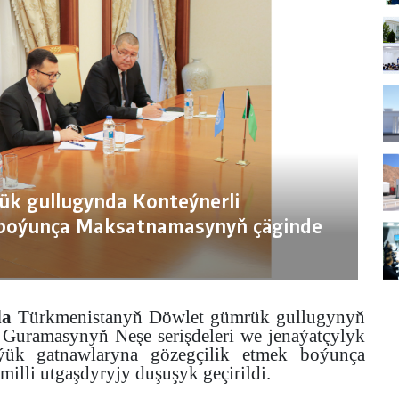
k gullugynda Konteýnerli
 boýunça Maksatnamasynyň çäginde
da
Türkmenistanyň Döwlet gümrük gullugynyň
r Guramasynyň Neşe serişdeleri we jenaýatçylyk
ýük gatnawlaryna gözegçilik etmek boýunça
li utgaşdyryjy duşuşyk geçirildi.