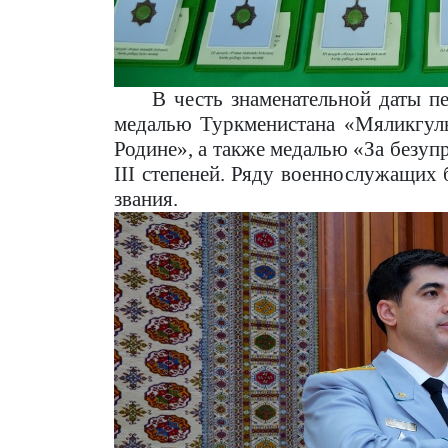
В честь знаменательной даты 
медалью Туркменистана «Мяликгул
Родине», а также медалью «За безуп
III степеней. Ряду военнослужащих
звания.