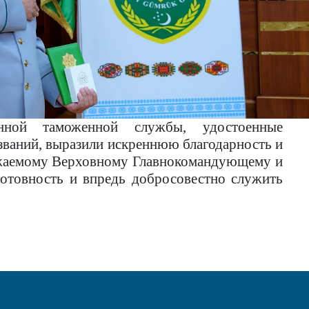
енной таможенной службы, удостоенные
званий, выразили искреннюю благодарность и
ажаемому Верховному Главнокомандующему и
готовность и впредь добросовестно служить