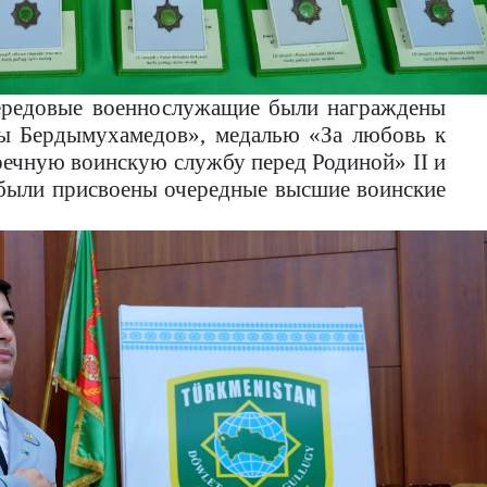
передовые военнослужащие были награждены
ы Бердымухамедов», медалью «За любовь к
речную воинскую службу перед Родиной» II и
 были присвоены очередные высшие воинские