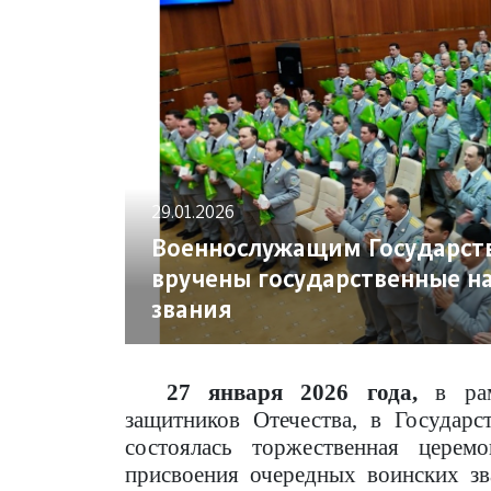
29.01.2026
Военнослужащим Государст
вручены государственные н
звания
27 января 2026 года,
в ра
защитников Отечества, в Государ
состоялась торжественная церем
присвоения очередных воинских з