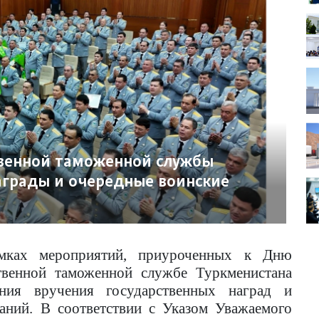
венной таможенной службы
аграды и очередные воинские
мках мероприятий, приуроченных к Дню
ственной таможенной службе Туркменистана
ония вручения государственных наград и
ваний.
В соответствии с Указом Уважаемого