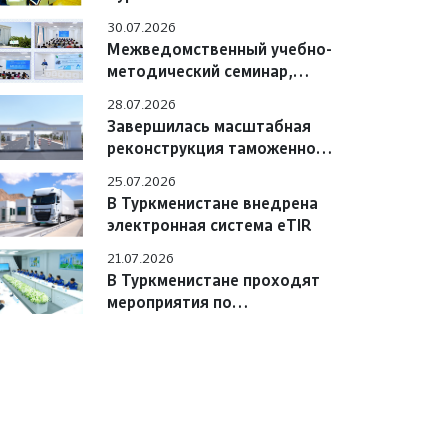
Азербайджана обсудили
30.07.2026
вопросы практического
Межведомственный учебно-
взаимодействия
методический семинар,
состоявшийся в Учебном
28.07.2026
центре
Завершилась масштабная
реконструкция таможенного
поста «Сарахс автоёллары»
25.07.2026
В Туркменистане внедрена
электронная система eTIR
21.07.2026
В Туркменистане проходят
мероприятия по
цифровизации системы «e-
TIR» с участием
международных экспертов