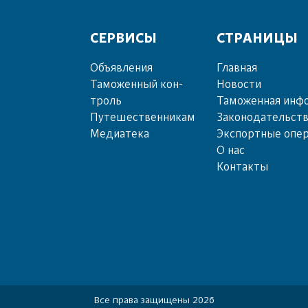
СЕРВИСЫ
СТРАНИЦЫ
Объ­яв­ле­ния
Главная
Та­мо­жен­ный кон­
Новости
троль
Таможенная инф
Пу­те­шест­вен­ни­кам
Законодательст
Ме­диа­те­ка
Экспортные опе
О нас
Контакты
Все права защищены 2026