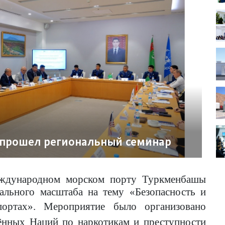
 прошел региональный семинар
дународном морском порту Туркменбашы
ального масштаба на тему «Безопасность и
портах».
Мероприятие было организовано
ённых Наций по наркотикам и преступности