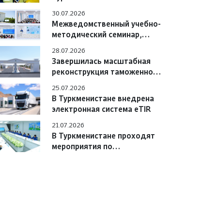
Азербайджана обсудили
30.07.2026
вопросы практического
Межведомственный учебно-
взаимодействия
методический семинар,
состоявшийся в Учебном
28.07.2026
центре
Завершилась масштабная
реконструкция таможенного
поста «Сарахс автоёллары»
25.07.2026
В Туркменистане внедрена
электронная система eTIR
21.07.2026
В Туркменистане проходят
мероприятия по
цифровизации системы «e-
TIR» с участием
международных экспертов