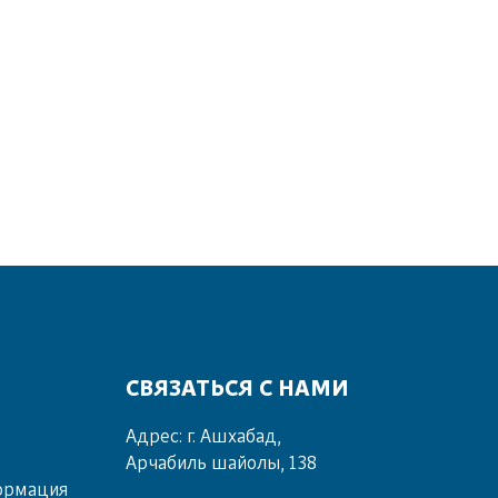
СВЯЗАТЬСЯ С НАМИ
Адрес: г. Ашхабад,
Арчабиль шайолы, 138
ормация