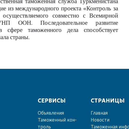
рственная таможенная служба Туркменистана
щие из международного проекта «Контроль за
, осуществляемого совместно с Всемирной
УНП ООН. Последовательное развитие
в сфере таможенного дела способствует
ала страны.
СЕРВИСЫ
СТРАНИЦЫ
Объ­яв­ле­ния
Главная
Та­мо­жен­ный кон­
Новости
троль
Таможенная инф