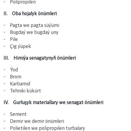
- Polipropilen
II. Oba hojalyk önümleri
- Pagta we pagta süýümi
- Bugdaý we bugdaý uny
- Pile
- Çig ýüpek
III. Himiýa senagatynyň önümleri
- Ýod
- Brom
- Karbamid
- Tehniki kükürt
IV. Gurluşyk materiallary we senagat önümleri
- Sement
- Demir we demir önümleri
- Polietilen we polipropilen turbalary