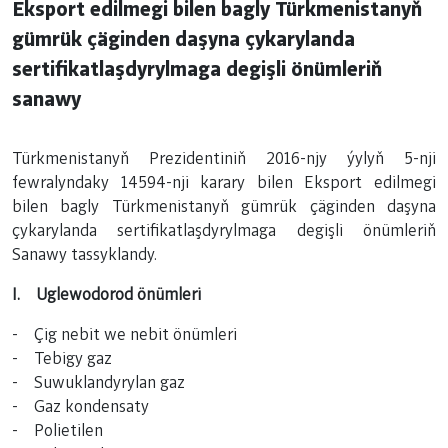
Eksport edilmegi bilen bagly Türkmenistanyň
gümrük çäginden daşyna çykarylanda
sertifikatlaşdyrylmaga degişli önümleriň
sanawy
Türkmenistanyň Prezidentiniň 2016-njy ýylyň 5-nji
fewralyndaky 14594-nji karary bilen Eksport edilmegi
bilen bagly Türkmenistanyň gümrük çäginden daşyna
çykarylanda sertifikatlaşdyrylmaga degişli önümleriň
Sanawy tassyklandy.
I. Uglewodorod önümleri
- Çig nebit we nebit önümleri
- Tebigy gaz
- Suwuklandyrylan gaz
- Gaz kondensaty
- Polietilen