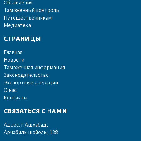
Объ­яв­ле­ния
Та­мо­жен­ный кон­троль
Пу­те­шест­вен­ни­кам
Ме­диа­те­ка
СТРАНИЦЫ
Главная
Новости
Таможенная информация
Законодательство
Экспортные операции
О нас
Контакты
СВЯЗАТЬСЯ С НАМИ
Адрес: г. Ашхабад,
Арчабиль шайолы, 138