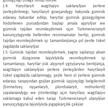
gözegçiligi zolagy bolup durýar.
1.4. Harytlaryň wagtlaýyn saklanylýan ýerlere
ýerleşdirilmegi, harytlaryň gowşandygy hakynda gümrük
edarasy habardar edilip, harytlar gümrük gözegçiligine
hödürlenen pursadyndan başlap amala aşyrylýar we
gümrük taýdan resmileşdirmek üçin Türkmenistanyň
kanunçylygynda bellenilen resminamalar berlip, gümrük
taýdan resmileşdirmek işi tamamlanýança şol ýerde tükel
ýagdaýda saklanylýar.
1.5. Gümrük taýdan resmileşdirmek, ýagny saýlanyp alnan
gümrük düzgünine laýyklykda resmileşdirmek işi
tamamlanyp, harytlar ýük alyjynyň ygtyýaryna berilýänçä,
wagtlaýyn saklanylýan ýerlere ýerleşdirilen harytlaryň
tükel ýagdaýda saklanmagy, şeýle hem ol ýerlere gümrük
edarasy tarapyndan goýlan gümrük üpjünçiligi belgileriniň
(birmeňzeş nyşanlaryň, plombalaryň, möhürleriň)
zaýalanandygy we ýitirilendigi üçin harytlary wagtlaýyn
saklamaga kabul eden tarap Türkmenistanyň ulanylýan
kanunçylygyna laýyklykda jogapkärçilik çekýär.