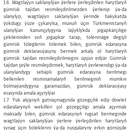
1.6. Wagtlaýyn saklanylýan ýerlere ýerleşdirilen harytlaryň
gümrük taýdan resmileşdirilmezden ýerlenip ýa-da
ulanylyp, wagtlaýyn saklanylýan ýerinde hakykatda
ýokdugy ýüze çykarylsa, munuň üçin Türkmenistanyň
ulanylýan kanunçylygyna laýyklykda jogapkärçilige
çekileninden soň jogapkär tarap, tölenmäge degişli
gümrük töleglerini tölemek bilen, gümrük edarasyna
gümrük deklarasiýasyny bermek arkaly ol harytlaryň
gümrük taýdan resmileşdirilmegini üpjün edýär. Gümrük
taýdan şeýle resmileşdirmek, harytlaryň ýerlenendigi ýa-da
ulanylandygy sebäpli gümrük edarasyna berilmegi
bellenilen resminamalaryň berilmeginiň mümkin
bolmaýandygyna garamazdan, gümrük deklarasiýasy
esasynda amala aşyrylýar.
1.7. Ýük alyjynyň gatnaşmagynda gözegçilik ediji döwlet
edaralarynyň wekilleri şol gözegçiligi amala aşyrmak
maksady bilen, gümrük edarasynyň rugsat bermeginde
wagtlaýyn saklanylýan ýerlere ýerleşdirilen harytlaryň
synag üçin böleklerini ýa-da nusgalaryny erkin görnüşde