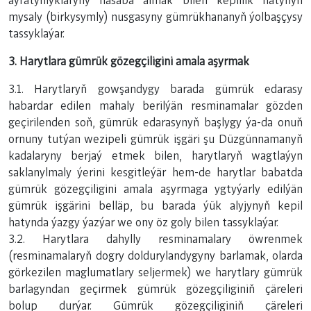
aýratynlyklaryny hasaba almak bilen kepillik hatynyň
mysaly (birkysymly) nusgasyny gümrükhananyň ýolbaşçysy
tassyklaýar.
3. Harytlara gümrük gözegçiligini amala aşyrmak
3.1. Harytlaryň gowşandygy barada gümrük edarasy
habardar edilen mahaly berilýän resminamalar gözden
geçirilenden soň, gümrük edarasynyň başlygy ýa-da onuň
ornuny tutýan wezipeli gümrük işgäri şu Düzgünnamanyň
kadalaryny berjaý etmek bilen, harytlaryň wagtlaýyn
saklanylmaly ýerini kesgitleýär hem-de harytlar babatda
gümrük gözegçiligini amala aşyrmaga ygtyýarly edilýän
gümrük işgärini belläp, bu barada ýük alyjynyň kepil
hatynda ýazgy ýazýar we ony öz goly bilen tassyklaýar.
3.2. Harytlara dahylly resminamalary öwrenmek
(resminamalaryň dogry doldurylandygyny barlamak, olarda
görkezilen maglumatlary seljermek) we harytlary gümrük
barlagyndan geçirmek gümrük gözegçiliginiň çäreleri
bolup durýar. Gümrük gözegçiliginiň çäreleri