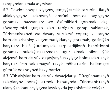
tarapyndan amala aşyrylýar.
6.2. Döwlet howpsuzlygyny, jemgyýetçilik tertibini, ilatyň
ahlaklylygyny, adamynyň ömrüni hem-de saglygyny
goramak, haýwanlary we ösümlikleri goramak, daş-
töweregimizi gurşap alan tebigaty gorap saklamak,
Türkmenistanyň we daşary ýurtlaryň çeperçilik, taryhy
hem-de arheologiki gymmatlyklaryny goramak, getirilýän
harytlary biziň ýurdumyzda sarp edijileriň bähbitlerini
goramak nukdaý-nazaryndan ugur almak bilen, ýük
alyjynyň hem-de ýük daşaýjynyň razylygy bolmazdan anyk
harytlar üçin saklamagyň takyk möhletlerini bellemäge
gümrük edarasynyň haky bardyr.
6.3. Ýük alyjylar hem-de ýük daşaýjylar şu Düzgünnamanyň
talaplaryny berjaý etmek babatynda Türkmenistanyň
ulanylýan kanunçylygyna laýyklykda jogapkärçilik çekýär.