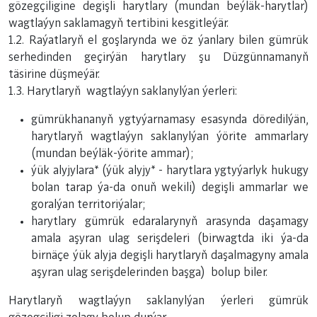
gözegçiligine degişli harytlary (mundan beýläk-harytlar)
wagtlaýyn saklamagyň tertibini kesgitleýär.
1.2. Raýatlaryň el goşlarynda we öz ýanlary bilen gümrük
serhedinden geçirýän harytlary şu Düzgünnamanyň
täsirine düşmeýär.
1.3. Harytlaryň wagtlaýyn saklanylýan ýerleri:
gümrükhananyň ygtyýarnamasy esasynda döredilýän,
harytlaryň wagtlaýyn saklanylýan ýörite ammarlary
(mundan beýläk-ýörite ammar);
ýük alyjylara* (ýük alyjy* - harytlara ygtyýarlyk hukugy
bolan tarap ýa-da onuň wekili) degişli ammarlar we
goralýan territoriýalar;
harytlary gümrük edaralarynyň arasynda daşamagy
amala aşyran ulag serişdeleri (birwagtda iki ýa-da
birnäçe ýük alyja degişli harytlaryň daşalmagyny amala
aşyran ulag serişdelerinden başga) bolup biler.
Harytlaryň wagtlaýyn saklanylýan ýerleri gümrük