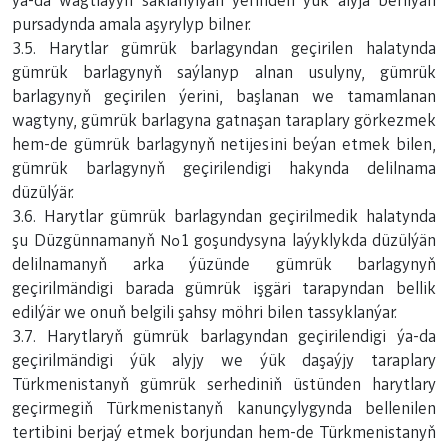
ýa-da wagtlaýyn saklanylýan ýerinden ýük alyja berilýän
pursadynda amala aşyrylyp bilner.
3.5. Harytlar gümrük barlagyndan geçirilen halatynda
gümrük barlagynyň saýlanyp alnan usulyny, gümrük
barlagynyň geçirilen ýerini, başlanan we tamamlanan
wagtyny, gümrük barlagyna gatnaşan taraplary görkezmek
hem-de gümrük barlagynyň netijesini beýan etmek bilen,
gümrük barlagynyň geçirilendigi hakynda delilnama
düzülýär.
3.6. Harytlar gümrük barlagyndan geçirilmedik halatynda
şu Düzgünnamanyň №1 goşundysyna laýyklykda düzülýän
delilnamanyň arka ýüzünde gümrük barlagynyň
geçirilmändigi barada gümrük işgäri tarapyndan bellik
edilýär we onuň belgili şahsy möhri bilen tassyklanýar.
3.7. Harytlaryň gümrük barlagyndan geçirilendigi ýa-da
geçirilmändigi ýük alyjy we ýük daşaýjy taraplary
Türkmenistanyň gümrük serhediniň üstünden harytlary
geçirmegiň Türkmenistanyň kanunçylygynda bellenilen
tertibini berjaý etmek borjundan hem-de Türkmenistanyň