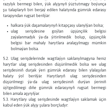
razylyk bermegi bilen, ýük alyjynyň ýüztutmagy boýunça
şu talaplaryň biri berjaý edilen halatynda gümrük edarasy
tarapyndan rugsat berilýär:
halkara ýük daşamalarynyň kitapçasy ulanylýan bolsa;
ulag serişdesine goýlan üpjünçilik belgisi
zaýalanmadyk ýa-da ýitirilmedik bolup, üpjünçilik
belgisi bar mahaly harytlara aralaşylmagy mümkin
bolmaýan bolsa.
5.2. Ulag serişdelerinde wagtlaýyn saklanylmagyna heniz
harytlar ulag serişdesinden düşürilmedik bolsa we ulag
serişdesiniň durjak ýeri gümrük edarasy bilen ylalaşylan
halaty ýol berilýär. Harytlaryň ulag serişdesinden
düşürilmegi ýa-da ulag serişdesiniň durýan ýeriniň
üýtgedilmegi diňe gümrük edarasynyň rugsat bermegi
bilen amala aşyrylýar.
5.3. Harytlary ulag serişdesinde wagtlaýyn saklamak üçin
kabul eden ýük alyjy şulara borçludyr: