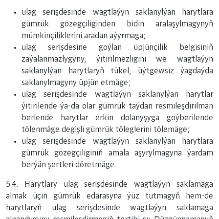
ulag serişdesinde wagtlaýyn saklanylýan harytlara
gümrük gözegçiliginden bidin aralaşylmagynyň
mümkinçiliklerini aradan aýyrmaga;
ulag serişdesine goýlan üpjünçilik belgisiniň
zaýalanmazlygyny, ýitirilmezligini we wagtlaýyn
saklanylýan harytlaryň tükel, üýtgewsiz ýagdaýda
saklanylmagyny üpjün etmäge;
ulag serişdesinde wagtlaýyn saklanylýan harytlar
ýitirilende ýa-da olar gümrük taýdan resmileşdirilmän
berlende harytlar erkin dolanyşyga goýberilende
tölenmäge degişli gümrük töleglerini tölemäge;
ulag serişdesinde wagtlaýyn saklanylýan harytlara
gümrük gözegçiliginiň amala aşyrylmagyna ýardam
berýän şertleri döretmäge.
5.4. Harytlary ulag serişdesinde wagtlaýyn saklamaga
almak üçin gümrük edarasyna ýüz tutmagyň hem-de
harytlaryň ulag serişdesinde wagtlaýyn saklamaga