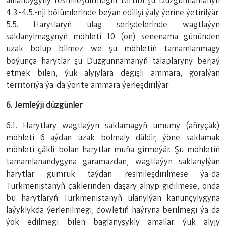
alnandygyny resmileşdirmegiň tertibi şu Düzgünnamanyň
4.3.-4.5.-nji bölümlerinde beýan edilişi ýaly ýerine ýetirilýär.
5.5. Harytlaryň ulag serişdelerinde wagtlaýyn
saklanylmagynyň möhleti 10 (on) senenama gününden
uzak bolup bilmez we şu möhletiň tamamlanmagy
boýunça harytlar şu Düzgünnamanyň talaplaryny berjaý
etmek bilen, ýük alyjylara degişli ammara, goralýan
territoriýa ýa-da ýörite ammara ýerleşdirilýär.
6. Jemleýji düzgünler
6.1. Harytlary wagtlaýyn saklamagyň umumy (aňryçäk)
möhleti 6 aýdan uzak bolmaly däldir, ýöne saklamak
möhleti çäkli bolan harytlar muňa girmeýär. Şu möhletiň
tamamlanandygyna garamazdan, wagtlaýyn saklanylýan
harytlar gümrük taýdan resmileşdirilmese ýa-da
Türkmenistanyň çäklerinden daşary alnyp gidilmese, onda
bu harytlaryň Türkmenistanyň ulanylýan kanunçylygyna
laýyklykda ýerlenilmegi, döwletiň haýryna berilmegi ýa-da
ýok edilmegi bilen baglanyşykly amallar ýük alyjy