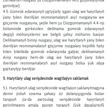
žurnalynyň nusgasy şu Düzgünnamanyň №2 goşundysynda
getirilýär).
4.5. Gümrük edarasynyň ygtyýarly işgäri ulag we harytlaryň
ýany bilen iberilýän resminamalaryň asyl nusgasyna we
göçürme nusgasyna, şeýle hem şu Düzgünnamanyň 4.4-nji
bölüminde görkezilen delilnama gümrük edarasynyň
degişli möhürçelerini we belgili şahsy möhürini basýar.
Delilnamanyň birinji nusgasy, ulag we harytlaryň ýany bilen
iberilýän resminamalaryň göçürme nusgalary kepillik haty
bilen bilelikde gümrük edarasynda galýar, delilnamanyň
ikinji nusgasy hem-de ulag we harytlaryň ýany bilen
iberilýän resminamalaryň asyl nusgasy bolsa ýük alyja
gaýtarylyp berilýär.
5. Harytlary ulag serişdesinde wagtlaýyn saklamak
5.1. Harytlaryň ulag serişdesinde wagtlaýyn saklanylmagyna
demir ýoluň sowma şahasy öz dolanyşygynda bolan
tarapyň ýa-da awtoulag serişdesinde harytlaryň
getirilmegini amala aşyran tarapyň (ýük daşaýjynyň)