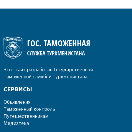
ГОС. ТАМОЖЕННАЯ
СЛУЖБА ТУРКМЕНИСТАНА
Этот сайт разработан Государственной
Таможенной службой Туркменистана.
СЕРВИСЫ
Объ­яв­ле­ния
Та­мо­жен­ный кон­троль
Пу­те­шест­вен­ни­кам
Ме­диа­те­ка