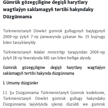
Gümrük gözegçiligine degişli harytlary
wagtlaýyn saklamagyň tertibi hakyndaky
Düzgünnama
Türkmenistanyň Döwlet gümrük gullugynyň başlygynyň
2009-njy ýylyň 7-nji ýanwarynda çykaran № 15 buýrugy
bilen tassyklanyldy
Türkmenistanyň Adalat ministrligi tarapyndan 2009-njy
ýylyň 18-nji fewralynda 481 san bilen bellige alyndy.
Gümrük gözegçiligine degişli harytlary wagtlaýyn
saklamagyň tertibi hakynda düzgünnama
1. Umumy düzgünler
1.1. Şu Düzgünnama Türkmenistanyň Gümrük kodeksine,
Türkmenistanyň Döwlet gümrük gullugy hakyndaky
Düzgünnama laýyklykda işlenip düzüldi we gümrük