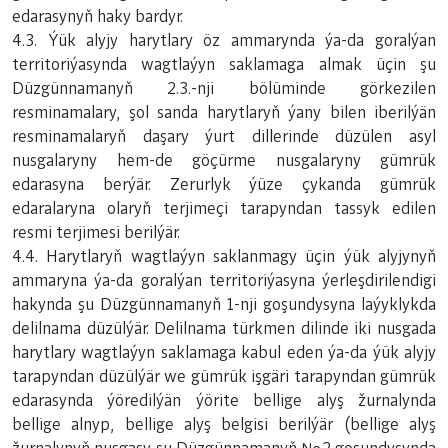
edarasynyň haky bardyr.
4.3. Ýük alyjy harytlary öz ammarynda ýa-da goralýan
territoriýasynda wagtlaýyn saklamaga almak üçin şu
Düzgünnamanyň 2.3.-nji bölüminde görkezilen
resminamalary, şol sanda harytlaryň ýany bilen iberilýän
resminamalaryň daşary ýurt dillerinde düzülen asyl
nusgalaryny hem-de göçürme nusgalaryny gümrük
edarasyna berýär. Zerurlyk ýüze çykanda gümrük
edaralaryna olaryň terjimeçi tarapyndan tassyk edilen
resmi terjimesi berilýär.
4.4. Harytlaryň wagtlaýyn saklanmagy üçin ýük alyjynyň
ammaryna ýa-da goralýan territoriýasyna ýerleşdirilendigi
hakynda şu Düzgünnamanyň 1-nji goşundysyna laýyklykda
delilnama düzülýär. Delilnama türkmen dilinde iki nusgada
harytlary wagtlaýyn saklamaga kabul eden ýa-da ýük alyjy
tarapyndan düzülýär we gümrük işgäri tarapyndan gümrük
edarasynda ýöredilýän ýörite bellige alyş žurnalynda
bellige alnyp, bellige alyş belgisi berilýär (bellige alyş