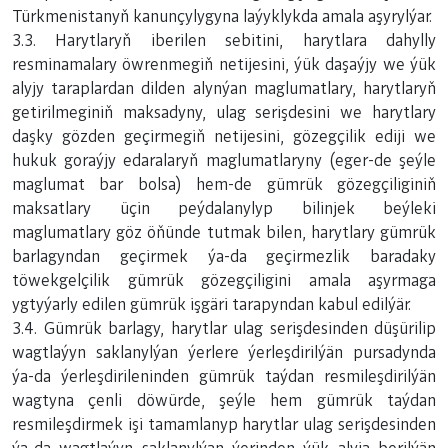
Türkmenistanyň kanunçylygyna laýyklykda amala aşyrylýar.
3.3. Harytlaryň iberilen sebitini, harytlara dahylly
resminamalary öwrenmegiň netijesini, ýük daşaýjy we ýük
alyjy taraplardan dilden alynýan maglumatlary, harytlaryň
getirilmeginiň maksadyny, ulag serişdesini we harytlary
daşky gözden geçirmegiň netijesini, gözegçilik ediji we
hukuk goraýjy edaralaryň maglumatlaryny (eger-de şeýle
maglumat bar bolsa) hem-de gümrük gözegçiliginiň
maksatlary üçin peýdalanylyp bilinjek beýleki
maglumatlary göz öňünde tutmak bilen, harytlary gümrük
barlagyndan geçirmek ýa-da geçirmezlik baradaky
töwekgelçilik gümrük gözegçiligini amala aşyrmaga
ygtyýarly edilen gümrük işgäri tarapyndan kabul edilýär.
3.4. Gümrük barlagy, harytlar ulag serişdesinden düşürilip
wagtlaýyn saklanylýan ýerlere ýerleşdirilýän pursadynda
ýa-da ýerleşdirileninden gümrük taýdan resmileşdirilýän
wagtyna çenli döwürde, şeýle hem gümrük taýdan
resmileşdirmek işi tamamlanyp harytlar ulag serişdesinden