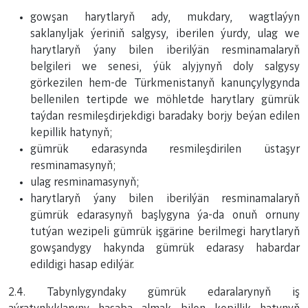
gowşan harytlaryň ady, mukdary, wagtlaýyn
saklanyljak ýeriniň salgysy, iberilen ýurdy, ulag we
harytlaryň ýany bilen iberilýän resminamalaryň
belgileri we senesi, ýük alyjynyň doly salgysy
görkezilen hem-de Türkmenistanyň kanunçylygynda
bellenilen tertipde we möhletde harytlary gümrük
taýdan resmileşdirjekdigi baradaky borjy beýan edilen
kepillik hatynyň;
gümrük edarasynda resmileşdirilen üstaşyr
resminamasynyň;
ulag resminamasynyň;
harytlaryň ýany bilen iberilýän resminamalaryň
gümrük edarasynyň başlygyna ýa-da onuň ornuny
tutýan wezipeli gümrük işgärine berilmegi harytlaryň
gowşandygy hakynda gümrük edarasy habardar
edildigi hasap edilýär.
2.4. Tabynlygyndaky gümrük edaralarynyň iş