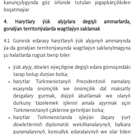
kanunçylygynda göz öňünde tutulan jogapkärçilikden
boşatmaýar.
4. Harytlary ýük alyjylara degişli ammarlarda,
goralýan territoriýalarda wagtlaýyn saklamak
4.1. Gümrük edarasy harytlaryň ýük alyjynyň ammarynda
ýa-da goralýan territoriýasynda wagtlaýyn saklanylmagyna
şu halatlarda rugsat berip biler:
ýük alyjy, döwlet eýeçiligine degişli edara görnüşindäki
tarap bolup durýan bolsa;
harytlar Türkmenistanyň Prezidentiniň namalary
esasynda önümçilik we önümçilik däl maksatly
desgalary gurmak, düýpli abatlamak we olaryň
durkuny täzelemek işlerini amala aşyrmak üçin
Türkmenistanyň çäklerine getirilýän bolsa;
harytlar Türkmenistanda işleýän daşary ýurt
döwletleriniň diplomatik wekilhanalarynyň, halkara
guramalarynyň, konsullyk edaralarynyň we olar bilen