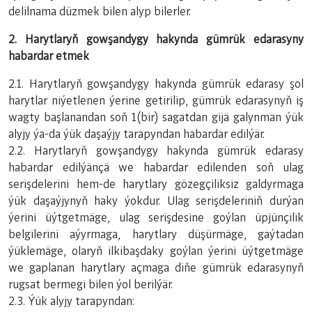
delilnama düzmek bilen alyp bilerler.
2. Harytlaryň gowşandygy hakynda gümrük edarasyny
habardar etmek
2.1. Harytlaryň gowşandygy hakynda gümrük edarasy şol
harytlar niýetlenen ýerine getirilip, gümrük edarasynyň iş
wagty başlanandan soň 1(bir) sagatdan gijä galynman ýük
alyjy ýa-da ýük daşaýjy tarapyndan habardar edilýär.
2.2. Harytlaryň gowşandygy hakynda gümrük edarasy
habardar edilýänçä we habardar edilenden soň ulag
serişdelerini hem-de harytlary gözegçiliksiz galdyrmaga
ýük daşaýjynyň haky ýokdur. Ulag serişdeleriniň durýan
ýerini üýtgetmäge, ulag serişdesine goýlan üpjünçilik
belgilerini aýyrmaga, harytlary düşürmäge, gaýtadan
ýüklemäge, olaryň ilkibaşdaky goýlan ýerini üýtgetmäge
we gaplanan harytlary açmaga diňe gümrük edarasynyň
rugsat bermegi bilen ýol berilýär.
2.3. Ýük alyjy tarapyndan: