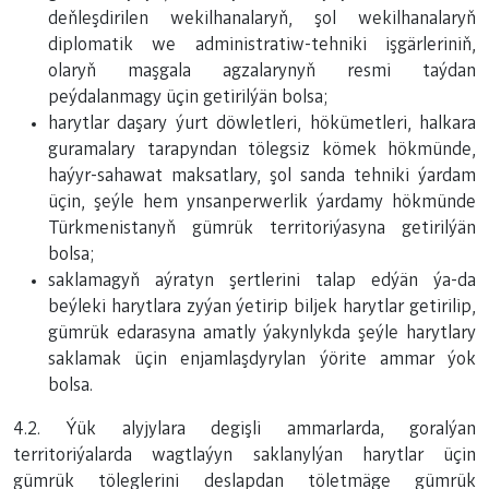
deňleşdirilen wekilhanalaryň, şol wekilhanalaryň
diplomatik we administratiw-tehniki işgärleriniň,
olaryň maşgala agzalarynyň resmi taýdan
peýdalanmagy üçin getirilýän bolsa;
harytlar daşary ýurt döwletleri, hökümetleri, halkara
guramalary tarapyndan tölegsiz kömek hökmünde,
haýyr-sahawat maksatlary, şol sanda tehniki ýardam
üçin, şeýle hem ynsanperwerlik ýardamy hökmünde
Türkmenistanyň gümrük territoriýasyna getirilýän
bolsa;
saklamagyň aýratyn şertlerini talap edýän ýa-da
beýleki harytlara zyýan ýetirip biljek harytlar getirilip,
gümrük edarasyna amatly ýakynlykda şeýle harytlary
saklamak üçin enjamlaşdyrylan ýörite ammar ýok
bolsa.
4.2. Ýük alyjylara degişli ammarlarda, goralýan
territoriýalarda wagtlaýyn saklanylýan harytlar üçin
gümrük töleglerini deslapdan töletmäge gümrük