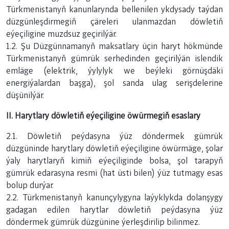
Türkmenistanyň kanunlarynda bellenilen ykdysady taýdan
düzgünleşdirmegiň çäreleri ulanmazdan döwletiň
eýeçiligine muzdsuz geçirilýär.
1.2. Şu Düzgünnamanyň maksatlary üçin haryt hökmünde
Türkmenistanyň gümrük serhedinden geçirilýän islendik
emläge (elektrik, ýylylyk we beýleki görnüşdäki
energiýalardan başga), şol sanda ulag serişdelerine
düşünilýär.
II. Harytlary döwletiň eýeçiligine öwürmegiň esaslary
2.1. Döwletiň peýdasyna ýüz döndermek gümrük
düzgüninde harytlary döwletiň eýeçiligine öwürmäge, şolar
ýaly harytlaryň kimiň eýeçiliginde bolsa, şol tarapyň
gümrük edarasyna resmi (hat üsti bilen) ýüz tutmagy esas
bolup durýar.
2.2. Türkmenistanyň kanunçylygyna laýyklykda dolanşygy
gadagan edilen harytlar döwletiň peýdasyna ýüz
döndermek gümrük düzgünine ýerleşdirilip bilinmez.