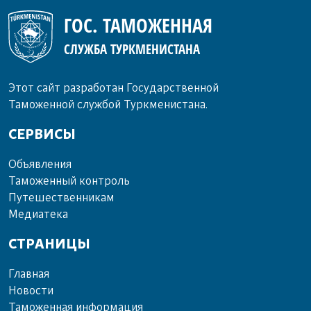
ГОС. ТАМОЖЕННАЯ
СЛУЖБА ТУРКМЕНИСТАНА
Этот сайт разработан Государственной
Таможенной службой Туркменистана.
СЕРВИСЫ
Объ­яв­ле­ния
Та­мо­жен­ный кон­троль
Пу­те­шест­вен­ни­кам
Ме­диа­те­ка
СТРАНИЦЫ
Главная
Новости
Таможенная информация