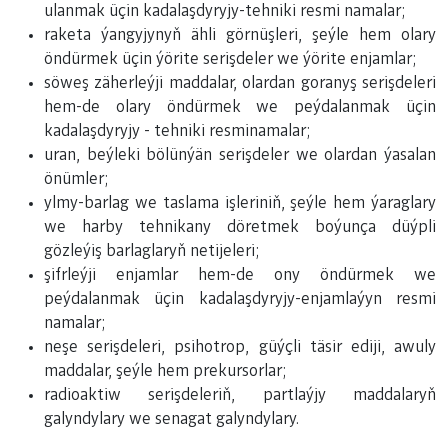
ulanmak üçin kadalaşdyryjy-tehniki resmi namalar;
raketa ýangyjynyň ähli görnüşleri, şeýle hem olary
öndürmek üçin ýörite serişdeler we ýörite enjamlar;
söweş zäherleýji maddalar, olardan goranyş serişdeleri
hem-de olary öndürmek we peýdalanmak üçin
kadalaşdyryjy - tehniki resminamalar;
uran, beýleki bölünýän serişdeler we olardan ýasalan
önümler;
ylmy-barlag we taslama işleriniň, şeýle hem ýaraglary
we harby tehnikany döretmek boýunça düýpli
gözleýiş barlaglaryň netijeleri;
şifrleýji enjamlar hem-de ony öndürmek we
peýdalanmak üçin kadalaşdyryjy-enjamlaýyn resmi
namalar;
neşe serişdeleri, psihotrop, güýçli täsir ediji, awuly
maddalar, şeýle hem prekursorlar;
radioaktiw serişdeleriň, partlaýjy maddalaryň
galyndylary we senagat galyndylary.