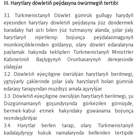
III. Harytlary döwletiň peýdasyna öwürmegiň tertibi
3.1. Türkmenistanyň Döwlet gümrük gullugy harydyň
eýesinden harytlary döwletiň peýdasyna ýüz döndermek
baradaky hat üsti bilen ýüz tutmasyny alanda, şolar ýaly
harytlaryň niýetlenişi boýunça peýdalanmagynyň
mümkinçiliklerinden goldanyp, olary döwlet edaralaryna
paýlamak hakynda teklipleri Türkmenistanyň Ministrler
Kabinetiniň Başlygynyň Orunbasarynyň derejesinde
ylalaşýar.
3.2. Döwletiň eýeçiligine öwrülýän harytlaryň berilmegi,
ygtyýarly çäklerinde şolar ýaly harytlaryň bolan gümrük
edarasy tarapyndan muzdsyz amala aşyrylýar.
3.3. Döwletiň eýeçiligine öwrülýän harytlaryň berilmegi, şu
Düzgünnamanyň goşundysynda görkezilen görnüşde,
bermek-kabul etmek hakyndaky güwänama boýunça
resmileşdirilýär.
3.4. Harytlar berlen tarap, olary Türkmenistanyň
kadalaşdyryjy hukuk namalarynda bellenilen tertipde