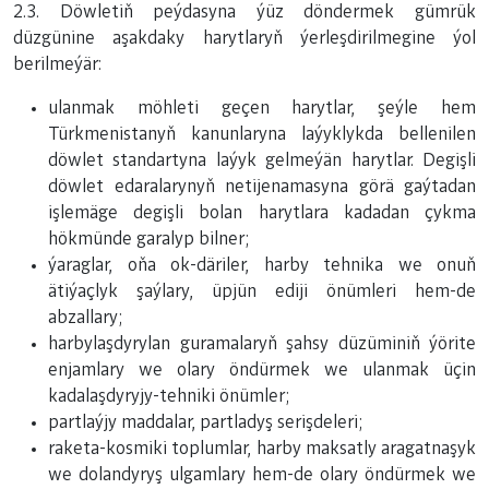
2.3. Döwletiň peýdasyna ýüz döndermek gümrük
düzgünine aşakdaky harytlaryň ýerleşdirilmegine ýol
berilmeýär:
ulanmak möhleti geçen harytlar, şeýle hem
Türkmenistanyň kanunlaryna laýyklykda bellenilen
döwlet standartyna laýyk gelmeýän harytlar. Degişli
döwlet edaralarynyň netijenamasyna görä gaýtadan
işlemäge degişli bolan harytlara kadadan çykma
hökmünde garalyp bilner;
ýaraglar, oňa ok-däriler, harby tehnika we onuň
ätiýaçlyk şaýlary, üpjün ediji önümleri hem-de
abzallary;
harbylaşdyrylan guramalaryň şahsy düzüminiň ýörite
enjamlary we olary öndürmek we ulanmak üçin
kadalaşdyryjy-tehniki önümler;
partlaýjy maddalar, partladyş serişdeleri;
raketa-kosmiki toplumlar, harby maksatly aragatnaşyk
we dolandyryş ulgamlary hem-de olary öndürmek we