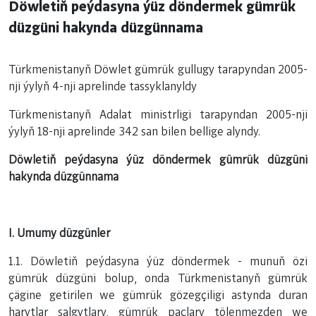
Döwletiň peýdasyna ýüz döndermek gümrük
düzgüni hakynda düzgünnama
Türkmenistanyň Döwlet gümrük gullugy tarapyndan 2005-
nji ýylyň 4-nji aprelinde tassyklanyldy
Türkmenistanyň Adalat ministrligi tarapyndan 2005-nji
ýylyň 18-nji aprelinde 342 san bilen bellige alyndy.
Döwletiň peýdasyna ýüz döndermek gümrük düzgüni
hakynda düzgünnama
I. Umumy düzgünler
1.1. Döwletiň peýdasyna ýüz döndermek - munuň özi
gümrük düzgüni bolup, onda Türkmenistanyň gümrük
çägine getirilen we gümrük gözegçiligi astynda duran
harytlar salgytlary, gümrük paçlary tölenmezden we