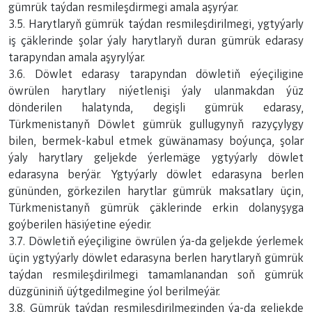
gümrük taýdan resmileşdirmegi amala aşyrýar.
3.5. Harytlaryň gümrük taýdan resmileşdirilmegi, ygtyýarly
iş çäklerinde şolar ýaly harytlaryň duran gümrük edarasy
tarapyndan amala aşyrylýar.
3.6. Döwlet edarasy tarapyndan döwletiň eýeçiligine
öwrülen harytlary niýetlenişi ýaly ulanmakdan ýüz
dönderilen halatynda, degişli gümrük edarasy,
Türkmenistanyň Döwlet gümrük gullugynyň razyçylygy
bilen, bermek-kabul etmek güwänamasy boýunça, şolar
ýaly harytlary geljekde ýerlemäge ygtyýarly döwlet
edarasyna berýär. Ygtyýarly döwlet edarasyna berlen
gününden, görkezilen harytlar gümrük maksatlary üçin,
Türkmenistanyň gümrük çäklerinde erkin dolanyşyga
goýberilen häsiýetine eýedir.
3.7. Döwletiň eýeçiligine öwrülen ýa-da geljekde ýerlemek
üçin ygtyýarly döwlet edarasyna berlen harytlaryň gümrük
taýdan resmileşdirilmegi tamamlanandan soň gümrük
düzgüniniň üýtgedilmegine ýol berilmeýär.
3.8. Gümrük taýdan resmileşdirilmeginden ýa-da geljekde