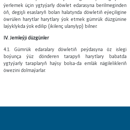
ýerlemek üçin ygtyýarly döwlet edarasyna berilmeginden
öň, degişli esaslaryň bolan halatynda döwletiň eýeçiligine
öwrülen harytlar harytlary ýok etmek gümrük düzgünine
laýyklykda ýok edilip (ikilenç ulanylyp) bilner.
IV. Jemleýji düzgünler
4.1. Gümrük edaralary döwletiň peýdasyna öz islegi
boýunça ýüz dönderen tarapyň harytlary babatda
ygtyýarly taraplaryň haýsy bolsa-da emläk nägilelikleriň
öwezini dolmaýarlar.