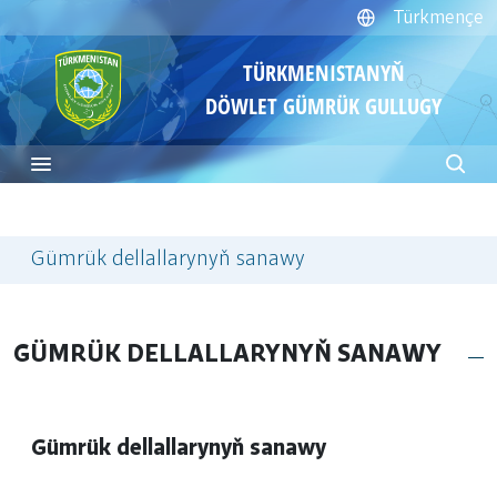
Türkmençe
TÜRKMENISTANYŇ
DÖWLET GÜMRÜK GULLUGY
Gümrük dellallarynyň sanawy
GÜMRÜK DELLALLARYNYŇ SANAWY
Gümrük dellallarynyň sanawy