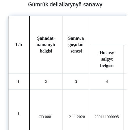
Gümrük dellallarynyň sanawy
Şahadat-
Sanawa
T/b
namanyň
goşulan
belgisi
senesi
Hususy
salgyt
belgisii
1
2
3
4
1.
GD-0001
12.11.2020
209111000095