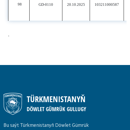
98
GD-0110
20.10.2025
103211000587
.
TÜRKMENISTANYŇ
DÖWLET GÜMRÜK GULLUGY
Bu saýt Türkmenistanyñ Döwlet Gümrük