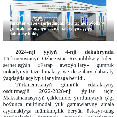
05.12.2024
Türkmen-özbek serhedindäki «Farap awtoýollary»
gümrük nokadynyň täze binalarynyň açylyş
dabarasy boldy
2024-nji ýylyň 4-nji dekabrynda
Türkmenistanyň Özbegistan Respublikasy bilen
serhetleşýän «Farap awtoýollary» gümrük
nokadynyň täze binalary we desgalary dabaraly
ýagdaýda açylyp ulanylmaga berildi.
Türkmenistanyň gümrük edaralaryny
ösdürmegiň 2022-2028-nji ýyllar üçin
Maksatnamasynyň çäklerinde, ýurdumyzyň çägi
boýunça multimodal ýük gatnawlaryny amala
aşyrmaklyga mümkinçilik berýän üstaşyr-ulag