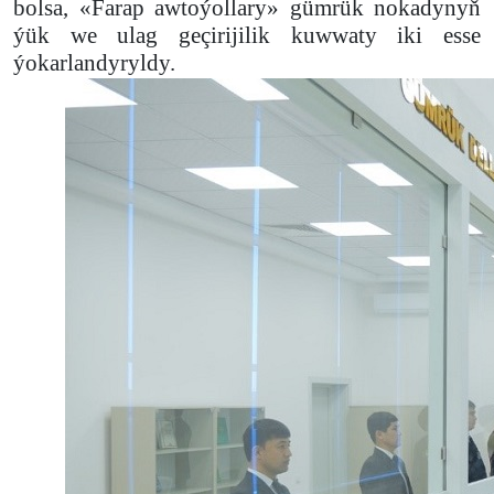
bolsa,
«Farap awtoýollary» gümrük nokadynyň
ýük we ulag geçirijilik kuwwaty iki esse
ýokarlandyryldy.