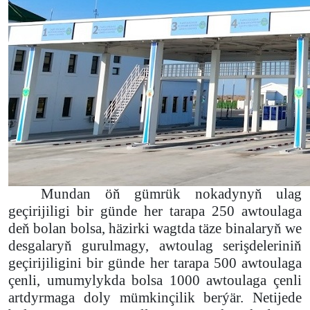
Mundan öň gümrük nokadynyň ulag
geçirijiligi bir günde her tarapa 250 awtoulaga
deň bolan bolsa, häzirki wagtda täze binalaryň we
desgalaryň gurulmagy, awtoulag serişdeleriniň
geçirijiligini bir günde her tarapa 500 awtoulaga
çenli, umumylykda bolsa 1000 awtoulaga çenli
artdyrmaga doly mümkinçilik berýär. Netijede