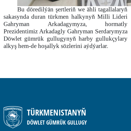
Bu döredilýän şertleriň we ähli tagallalaryň
sakasynda duran türkmen halkynyň Milli Lideri
Gahryman Arkadagymyza, hormatly
Prezidentimiz Arkadagly Gahryman Serdarymyza
Döwlet gümrük gullugynyň harby gullukçylary
alkyş hem-de hoşallyk sözlerini aýdýarlar.
TÜRKMENISTANYŇ
DÖWLET GÜMRÜK GULLUGY