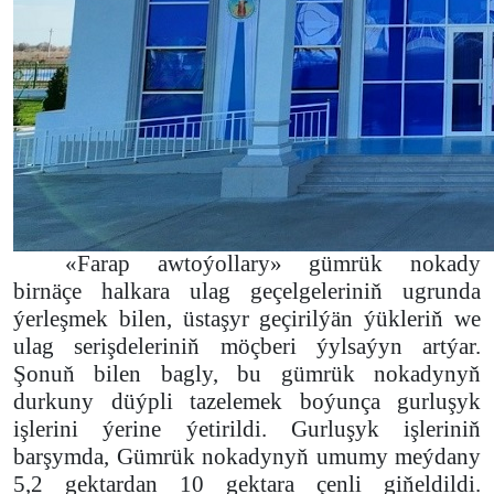
«Farap awtoýollary» gümrük nokady
birnäçe halkara ulag geçelgeleriniň ugrunda
ýerleşmek bilen, üstaşyr geçirilýän ýükleriň we
ulag serişdeleriniň möçberi ýylsaýyn artýar.
Şonuň bilen bagly, bu gümrük nokadynyň
durkuny düýpli tazelemek boýunça gurluşyk
işlerini ýerine ýetirildi. Gurluşyk işleriniň
barşymda,
Gümrük nokadynyň umumy meýdany
5,2 gektardan 10 gektara çenli giňeldildi.