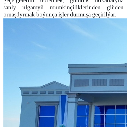
geçelgelerini döretmek, gümrük nokatlaryna
sanly ulgamyň mümkinçiliklerinden giňden
ornaşdyrmak boýunça işler durmuşa geçirilýär.