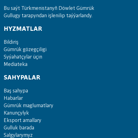
Bu saýt Türkmenistanyñ Döwlet Gümrük
Gullugy tarapyndan işlenilip taýýarlandy.
HYZMATLAR
Bil­di­riş
Güm­rük gö­zeg­çi­li­gi
Sy­ýa­hat­çy­lar ü­çin
Media­teka
SAHYPALAR
Baş sahypa
Habarlar
Gümrük maglumatlary
Kanunçylyk
Eksport amallary
Gulluk barada
Salgylarymyz