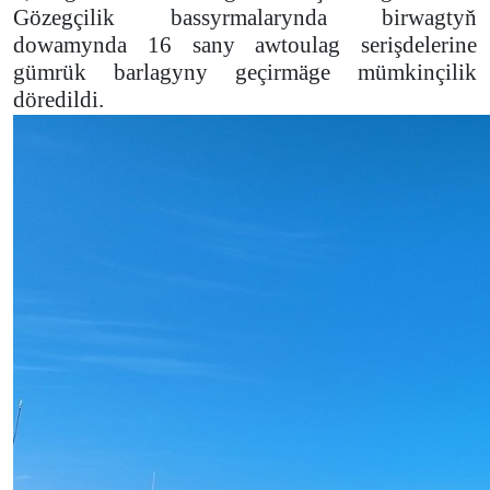
Gözegçilik bassyrmalarynda birwagtyň
dowamynda 16 sany awtoulag serişdelerine
gümrük barlagyny geçirmäge mümkinçilik
döredildi.