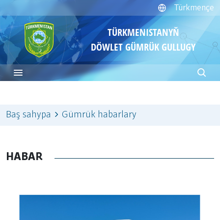
Türkmençe
TÜRKMENISTANYŇ
DÖWLET GÜMRÜK GULLUGY
Baş sahypa
Gümrük habarlary
HABAR