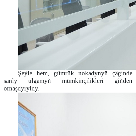
Şeýle hem, gümrük nokadynyň çäginde
sanly ulgamyň mümkinçilikleri giňden
ornaşdyryldy.