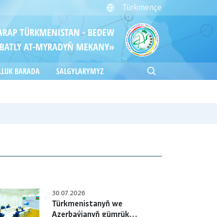
Türkmençe
ITARAP TÜRKMENISTAN - BEDEW
BATLY AT-MYRADYŇ MEKANY»
LLUK BARADA
SALGYLARYMYZ
30.07.2026
Türkmenistanyň we
Azerbaýjanyň gümrük