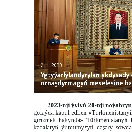
21.11.2023
Ygtyýarlylandyrylan ykdysady
ornaşdyrmagyň meselesine bag
2023-nji ýylyň 20-nji noýabry
golaýda kabul edilen «Türkmenistany
girizmek hakynda» Türkmenistanyň Ka
kadalaryň ýurdumyzyň daşary söwda