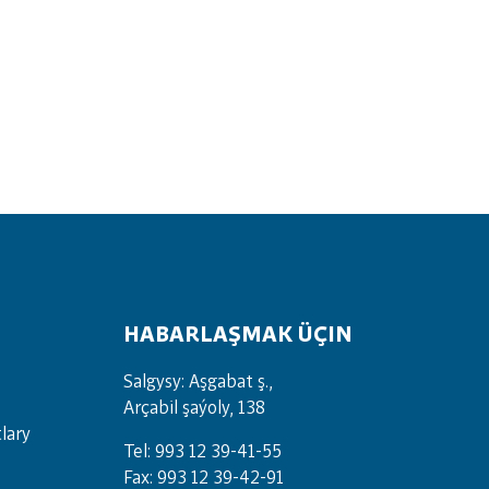
HABARLAŞMAK ÜÇIN
Salgysy: Aşgabat ş.,
Arçabil şaýoly, 138
lary
Tel: 993 12 39-41-55
Fax: 993 12 39-42-91