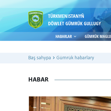
TÜRKMENISTANYŇ
DÖWLET GÜMRÜK GULLUGY
HABARLAR
GÜMRÜK MAGLU
Baş sahypa
Gümrük habarlary
HABAR