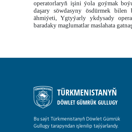
operatorlaryň işini ýola goýmak boý
daşary söwdasyny ösdürmek bilen 
ähmiýeti, Ygtyýarly ykdysady opera
baradaky maglumatlar maslahata gatnaş
TÜRKMENISTANYŇ
DÖWLET GÜMRÜK GULLUGY
Bu saýt Türkmenistanyñ Döwlet Gümrük
Gullugy tarapyndan işlenilip taýýarlandy.