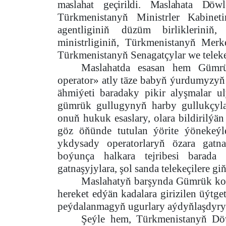
maslahat geçirildi. Maslahata Döw
Türkmenistanyň Ministrler Kabine
agentliginiň düzüm birliklerini
ministrliginiň, Türkmenistanyň Mer
Türkmenistanyň Senagatçylar we telekeç
Maslahatda esasan hem Gümrü
operator» atly täze babyň ýurdumyzy
ähmiýeti baradaky pikir alyşmalar 
gümrük gullugynyň harby gullukçylar
onuň hukuk esaslary, olara bildirilýän
göz öňünde tutulan ýörite ýönekeýle
ykdysady operatorlaryň özara gatna
boýunça halkara tejribesi barada
gatnaşyjylara, şol sanda telekeçilere g
Maslahatyň barşynda Gümrük kod
hereket edýän kadalara girizilen üýtget
peýdalanmagyň ugurlary aýdyňlaşdyry
Şeýle hem, Türkmenistanyň Dö