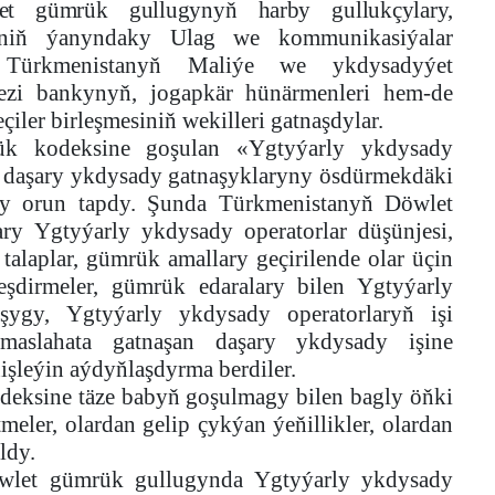
let gümrük gullugynyň harby gullukçylary,
tiniň ýanyndaky Ulag we kommunikasiýalar
ň, Türkmenistanyň Maliýe we ykdysadyýet
kezi bankynyň, jogapkär hünärmenleri hem-de
iler birleşmesiniň wekilleri gatnaşdylar.
k kodeksine goşulan «Ygtyýarly ykdysady
ň daşary ykdysady gatnaşyklaryny ösdürmekdäki
uly orun tapdy. Şunda Türkmenistanyň Döwlet
y Ygtyýarly ykdysady operatorlar düşünjesi,
 talaplar, gümrük amallary geçirilende olar üçin
şdirmeler, gümrük edaralary bilen Ygtyýarly
şygy, Ygtyýarly ykdysady operatorlaryň işi
 maslahata gatnaşan daşary ykdysady işine
iňişleýin aýdyňlaşdyrma berdiler.
eksine täze babyň goşulmagy bilen bagly öňki
meler, olardan gelip çykýan ýeňillikler, olardan
ldy.
wlet gümrük gullugynda Ygtyýarly ykdysady