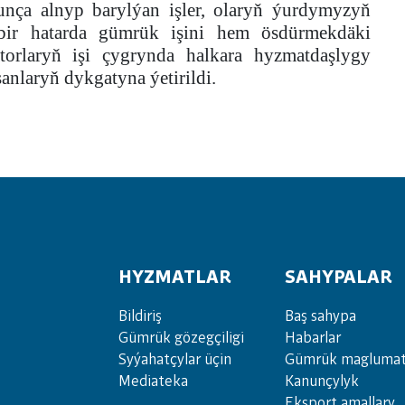
unça alnyp barylýan işler, olaryň ýurdymyzyň
bir hatarda gümrük işini hem ösdürmekdäki
torlaryň işi çygrynda halkara hyzmatdaşlygy
anlaryň dykgatyna ýetirildi.
HYZMATLAR
SAHYPALAR
Bil­di­riş
Baş sahypa
Güm­rük gö­zeg­çi­li­gi
Habarlar
Sy­ýa­hat­çy­lar ü­çin
Gümrük maglumat
Media­teka
Kanunçylyk
Eksport amallary