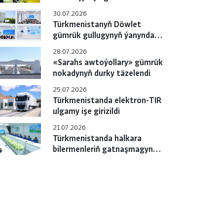
gulluklary özara
30.07.2026
hyzmatdaşlygyň meselelerini
Türkmenistanyň Döwlet
ara alyp maslahatlaşdylar
gümrük gullugynyň ýanyndaky
Okuw merkezinde pudagara
28.07.2026
okuw-maslahaty geçirildi
«Sarahs awtoýollary» gümrük
nokadynyň durky täzelendi
25.07.2026
Türkmenistanda elektron-TIR
ulgamy işe girizildi
21.07.2026
Türkmenistanda halkara
bilermenleriň gatnaşmagynda
«e-TIR» ulgamyny
sanlylaşdyrmak boýunça
çäreler geçirilýär