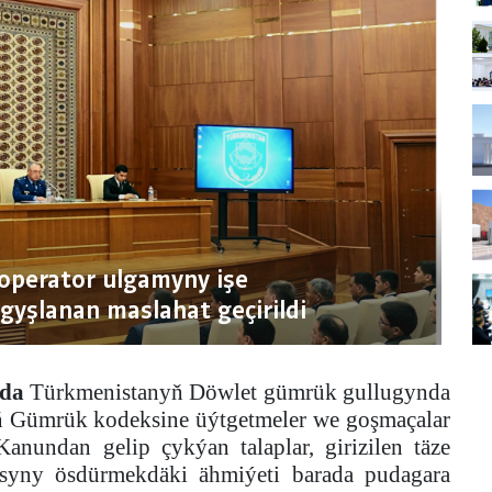
 operator ulgamyny işe
yşlanan maslahat geçirildi
nda
Türkmenistanyň Döwlet gümrük gullugynda
ň Gümrük kodeksine üýtgetmeler we goşmaçalar
nundan gelip çykýan talaplar, girizilen täze
syny ösdürmekdäki ähmiýeti barada pudagara