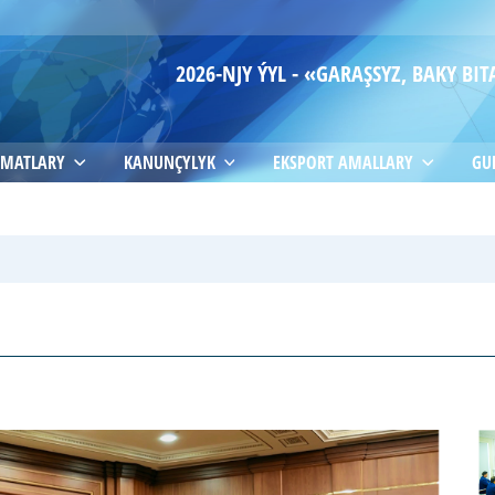
2026-NJY ÝYL - «GARAŞSYZ, BAKY B
MATLARY
KANUNÇYLYK
EKSPORT AMALLARY
GU