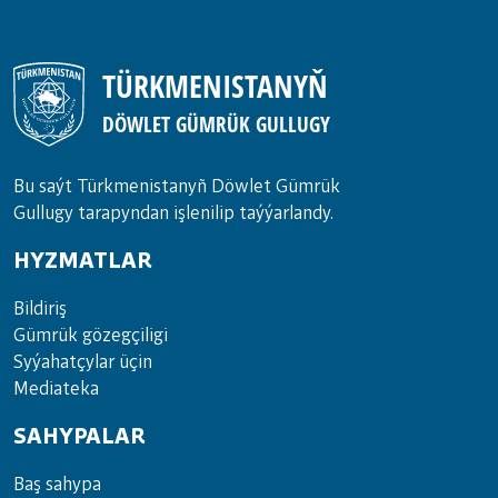
TÜRKMENISTANYŇ
DÖWLET GÜMRÜK GULLUGY
Bu saýt Türkmenistanyñ Döwlet Gümrük
Gullugy tarapyndan işlenilip taýýarlandy.
HYZMATLAR
Bil­di­riş
Güm­rük gö­zeg­çi­li­gi
Sy­ýa­hat­çy­lar ü­çin
Media­teka
SAHYPALAR
Baş sahypa