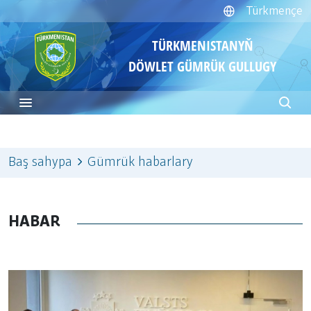
Türkmençe
TÜRKMENISTANYŇ
DÖWLET GÜMRÜK GULLUGY
Baş sahypa
Gümrük habarlary
HABAR