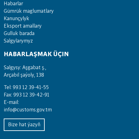
Habarlar
Gümrük maglumatlary
Kanunçylyk
Eksport amallary
Gulluk barada
Salgylarymyz
HABARLAŞMAK ÜÇIN
Salgysy: Aşgabat ş.,
Arçabil şaýoly, 138
Tel: 993 12 39-41-55
Fax: 993 12 39-42-91
E-mail:
info@customs.gov.tm
Bize hat ýazyň