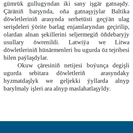
gümrük gullugyndan iki sany işgär gatnaşdy.
Çäräniň barşynda, oňa gatnaşyjylar Baltika
döwletleriniň arasynda serhetüsti geçýän ulag
serişdeleri ýörite barlag enjamlaryndan geçirilip,
olardan alnan şekillerini seljermegiň öňdebaryjy
usullary öwrenildi. Latwiýa we Litwa
döwletleriniň hünärmenleri bu ugurda öz tejribesi
bilen paýlaşdylar.
Okuw çäresiniň netijesi boýunça degişli
ugurda sebitara döwletleriň
arasyndaky
hyzmatdaşlyk we geljekki ýyllarda alnyp
barylmaly işleri ara alnyp maslahatlaşyldy.