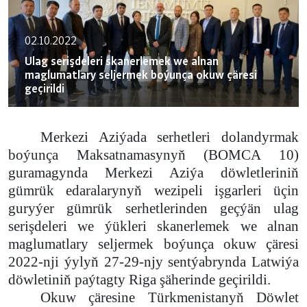
02.10.2022
Ulag serişdeleri skanerlemek we alnan
maglumatlary seljermek boýunça okuw çäresi
geçirildi
Merkezi Aziýada serhetleri dolandyrmak
boýunça Maksatnamasynyň (BOMCA 10)
guramagynda Merkezi Aziýa döwletleriniň
gümrük edaralarynyň wezipeli işgarleri üçin
guryýer gümrük serhetlerinden geçýän ulag
serişdeleri we ýükleri skanerlemek we alnan
maglumatlary seljermek boýunça okuw çäresi
2022-nji ýylyň 27-29-njy sentýabrynda Latwiýa
döwletiniň paýtagty Riga şäherinde geçirildi.
Okuw çäresine Türkmenistanyň Döwlet