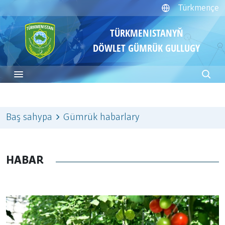
Türkmençe
TÜRKMENISTANYŇ
DÖWLET GÜMRÜK GULLUGY
Baş sahypa
Gümrük habarlary
HABAR