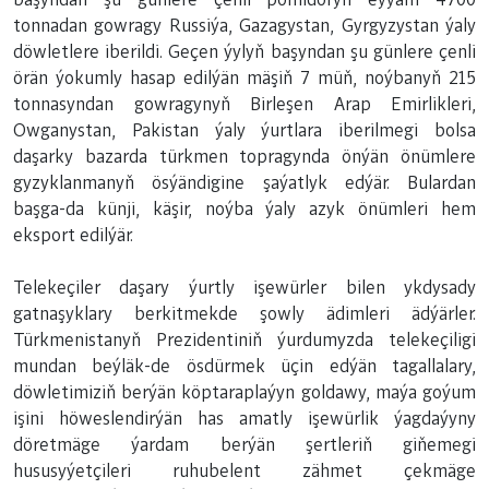
tonnadan gowragy Russiýa, Gazagystan, Gyrgyzystan ýaly
döwletlere iberildi. Geçen ýylyň başyndan şu günlere çenli
örän ýokumly hasap edilýän mäşiň 7 müň, noýbanyň 215
tonnasyndan gowragynyň Birleşen Arap Emirlikleri,
Owganystan, Pakistan ýaly ýurtlara iberilmegi bolsa
daşarky bazarda türkmen topragynda önýän önümlere
gyzyklanmanyň ösýändigine şaýatlyk edýär. Bulardan
başga-da künji, käşir, noýba ýaly azyk önümleri hem
eksport edilýär.
Telekeçiler daşary ýurtly işewürler bilen ykdysady
gatnaşyklary berkitmekde şowly ädimleri ädýärler.
Türkmenistanyň Prezidentiniň ýurdumyzda telekeçiligi
mundan beýläk-de ösdürmek üçin edýän tagallalary,
döwletimiziň berýän köptaraplaýyn goldawy, maýa goýum
işini höweslendirýän has amatly işewürlik ýagdaýyny
döretmäge ýardam berýän şertleriň giňemegi
hususyýetçileri ruhubelent zähmet çekmäge