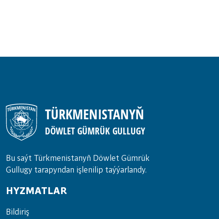
TÜRKMENISTANYŇ
DÖWLET GÜMRÜK GULLUGY
Bu saýt Türkmenistanyñ Döwlet Gümrük
Gullugy tarapyndan işlenilip taýýarlandy.
HYZMATLAR
Bil­di­riş