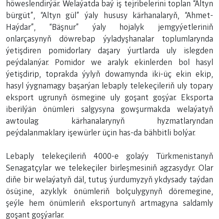
höweslendirýär. Welaýatda baý iş tejribelerini toplan “Altyn
bürgüt”, “Altyn gül” ýaly hususy kärhanalaryň, “Ahmet-
Haýdar”, “Bäşnur” ýaly hojalyk jemgyýetleriniň
onlarçasynyň döwrebap ýyladyşhanalar toplumlarynda
ýetişdiren pomidorlary daşary ýurtlarda uly islegden
peýdalanýar. Pomidor we aralyk ekinlerden bol hasyl
ýetişdirip, toprakda ýylyň dowamynda iki-üç ekin ekip,
hasyl ýygnamagy başarýan lebaply telekeçileriň uly topary
eksport ugrunyň ösmegine uly goşant goşýar. Eksporta
iberilýän önümleri salgysyna gowşurmakda welaýatyň
awtoulag kärhanalarynyň hyzmatlaryndan
peýdalanmaklary işewürler üçin has-da bähbitli bolýar.
Lebaply telekeçileriň 4000-e golaýy Türkmenistanyň
Senagatçylar we telekeçiler birleşmesiniň agzasydyr. Olar
diňe bir welaýatyň däl, tutuş ýurdumyzyň ykdysady taýdan
ösüşine, azyklyk önümleriň bolçulygynyň döremegine,
şeýle hem önümleriň eksportunyň artmagyna saldamly
goşant goşýarlar.