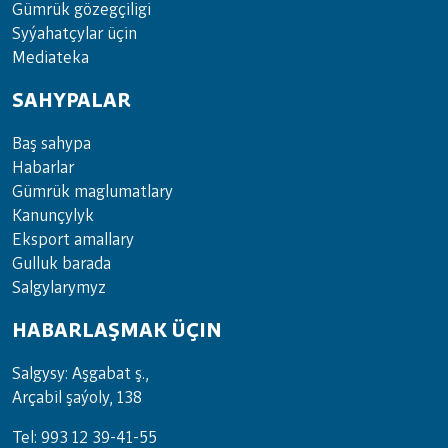
Güm­rük gö­zeg­çi­li­gi
Sy­ýa­hat­çy­lar ü­çin
Media­teka
SAHYPALAR
Baş sahypa
Habarlar
Gümrük maglumatlary
Kanunçylyk
Eksport amallary
Gulluk barada
Salgylarymyz
HABARLAŞMAK ÜÇIN
Salgysy: Aşgabat ş.,
Arçabil şaýoly, 138
Tel: 993 12 39-41-55