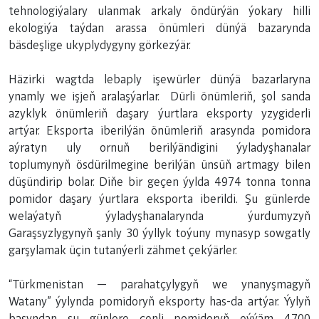
tehnologiýalary ulanmak arkaly öndürýän ýokary hilli
ekologiýa taýdan arassa önümleri dünýä bazarynda
bäsdeşlige ukyplydygyny görkezýär.
Häzirki wagtda lebaply işewürler dünýä bazarlaryna
ynamly we işjeň aralaşýarlar. Dürli önümleriň, şol sanda
azyklyk önümleriň daşary ýurtlara eksporty yzygiderli
artýar. Eksporta iberilýän önümleriň arasynda pomidora
aýratyn uly ornuň berilýändigini ýyladyşhanalar
toplumynyň ösdürilmegine berilýän ünsüň artmagy bilen
düşündirip bolar. Diňe bir geçen ýylda 4974 tonna tonna
pomidor daşary ýurtlara eksporta iberildi. Şu günlerde
welaýatyň ýyladyşhanalarynda ýurdumyzyň
Garaşsyzlygynyň şanly 30 ýyllyk toýuny mynasyp sowgatly
garşylamak üçin tutanýerli zähmet çekýärler.
“Türkmenistan ― parahatçylygyň we ynanyşmagyň
Watany” ýylynda pomidoryň eksporty has-da artýar. Ýylyň
başyndan şu günlere çenli pomidoryň eýýäm 4700