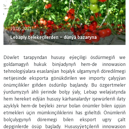
19.06.2021
Lebaply telekeçilerden – dünýä bazaryna
Döwlet tarapyndan hususy eýeçiligi ösdürmegiň we
goldamagyň hukuk binýadynyň hem-de innowasion
tehnologiýalara esaslanýan hojalyk ulgamynyň döredilmegi
netijesinde eksporta gönükdirilen we importy çalyşýan
önümçilikler giňden ösdürilip başlandy. Bu özgertmeler
ýurdumyzyň ähli ýerinde bolşy ýaly, Lebap welaýatynda
hem hereket edýän hususy kärhanalardyr işewürleriň ilaty
azyklyk hem-de beýleki zerur bolan önümler bilen üpjün
etmekleri üçin mümkinçiliklerini has giňeltdi. Önümleriň
bolçulygynyň döremegi bilen eksport ugry çalt
depginlerde ösüp başlady. Hususyýetçileriň innowasion