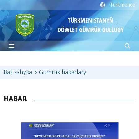
Türkmençe
TÜRKMENISTANYŇ
DÖWLET GÜMRÜK GULLUGY
Baş sahypa
Gümrük habarlary
HABAR