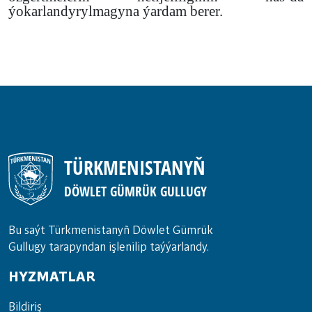
ýokarlandyrylmagyna ýardam berer.
TÜRKMENISTANYŇ
DÖWLET GÜMRÜK GULLUGY
Bu saýt Türkmenistanyñ Döwlet Gümrük
Gullugy tarapyndan işlenilip taýýarlandy.
HYZMATLAR
Bil­di­riş