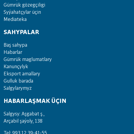
Güm­rük gö­zeg­çi­li­gi
Sy­ýa­hat­çy­lar ü­çin
Media­teka
SAHYPALAR
Baş sahypa
Habarlar
Gümrük maglumatlary
Kanunçylyk
Eksport amallary
Gulluk barada
Salgylarymyz
HABARLAŞMAK ÜÇIN
Salgysy: Aşgabat ş.,
Arçabil şaýoly, 138
Tel: 993 12 39-41-55