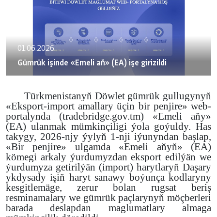
01.06.2026
Gümrük işinde «Emeli aň» (EA) işe girizildi
Türkmenistanyň Döwlet gümrük gullugynyň
«Eksport-import amallary üçin bir penjire» web-
portalynda (tradebridge.gov.tm) «Emeli aňy»
(EA) ulanmak mümkinçiligi ýola goýuldy. Has
takygy, 2026-njy ýylyň 1-nji iýunyndan başlap,
«Bir penjire» ulgamda «Emeli aňyň» (EA)
kömegi arkaly ýurdumyzdan eksport edilýän we
ýurdumyza getirilýän (import) harytlaryň Daşary
ykdysady işiň haryt sanawy boýunça kodlaryny
kesgitlemäge, zerur bolan rugsat beriş
resminamalary we gümrük paçlarynyň möçberleri
barada deslapdan maglumatlary almaga