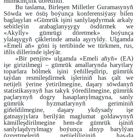
mümkinçilik döredildi.
Bu taslama, Birleşen Milletler Guramasynyň
Söwda we ösüş boýunça konferensiýasy bilen
baglaşylan
«Gümrük işini sanlylaşdyrmak arkaly
sebitleýin arabaglanyşygy ösdürmek we
«Akylly» gümrügi döretmek» boýunça
ylalaşygyň çäklerinde amala aşyryldy. Ulgamda
«Emeli aň» göni iş tertibinde we türkmen, rus,
iňlis dillerinde işleýär.
«Bir penjire» ulgamda «Emeli aňyň» (EA)
işe girizilmegi – gümrük amallarynda harytlary
toparlara bölmek işini ýeňilleşdirip, gümrük
taýdan resmileşdirmek işleriniň has çalt we
netijeli ýerine ýetirilmegine, daşary söwdanyň
statistikasynyň has takyk ýöredilmegine, gümrük
paçlarynyň dogry hasaplanylmagyna, sanly
gümrük hyzmatlarynyň geriminiň
giňeldilmegine, daşary ykdysady işe
gatnaşyjylara berilýän maglumat goldawynyň
kämilleşdirilmegine hem-de gümrük işiniň
sanlylaşdyrylmagy boýunça alnyp barylýan
özgertmeleriň netijeliliginiň has-da