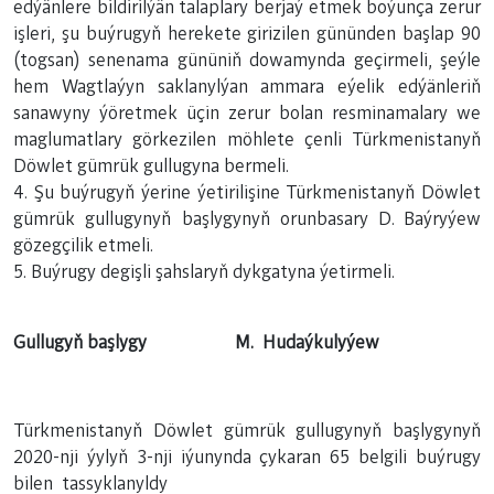
edýänlere bildirilýän talaplary berjaý etmek boýunça zerur
işleri, şu buýrugyň herekete girizilen gününden başlap 90
(togsan) senenama gününiň dowamynda geçirmeli, şeýle
hem Wagtlaýyn saklanylýan ammara eýelik edýänleriň
sanawyny ýöretmek üçin zerur bolan resminamalary we
maglumatlary görkezilen möhlete çenli Türkmenistanyň
Döwlet gümrük gullugyna bermeli.
4. Şu buýrugyň ýerine ýetirilişine Türkmenistanyň Döwlet
gümrük gullugynyň başlygynyň orunbasary D. Baýryýew
gözegçilik etmeli.
5. Buýrugy degişli şahslaryň dykgatyna ýetirmeli.
Gullugyň başlygy M. Hudaýkulyýew
Türkmenistanyň Döwlet gümrük gullugynyň başlygynyň
2020-nji ýylyň 3-nji iýunynda çykaran 65 belgili buýrugy
bilen tassyklanyldy