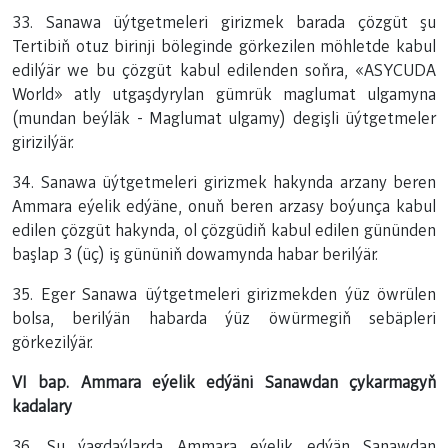
33. Sanawa üýtgetmeleri girizmek barada çözgüt şu
Tertibiň otuz birinji böleginde görkezilen möhletde kabul
edilýär we bu çözgüt kabul edilenden soňra, «ASYCUDA
World» atly utgaşdyrylan gümrük maglumat ulgamyna
(mundan beýläk - Maglumat ulgamy) degişli üýtgetmeler
girizilýär.
34. Sanawa üýtgetmeleri girizmek hakynda arzany beren
Ammara eýelik edýäne, onuň beren arzasy boýunça kabul
edilen çözgüt hakynda, ol çözgüdiň kabul edilen gününden
başlap 3 (üç) iş gününiň dowamynda habar berilýär.
35. Eger Sanawa üýtgetmeleri girizmekden ýüz öwrülen
bolsa, berilýän habarda ýüz öwürmegiň sebäpleri
görkezilýär.
VI bap. Ammara eýelik edýäni Sanawdan çykarmagyň
kadalary
36. Şu ýagdaýlarda Ammara eýelik edýän Sanawdan