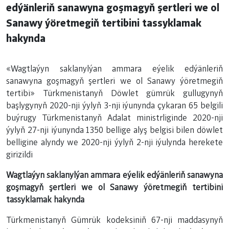
edýänleriň sanawyna goşmagyň şertleri we ol
Sanawy ýöretmegiň tertibini tassyklamak
hakynda
«Wagtlaýyn saklanylýan ammara eýelik edýänleriň
sanawyna goşmagyň şertleri we ol Sanawy ýöretmegiň
tertibi» Türkmenistanyň Döwlet gümrük gullugynyň
başlygynyň 2020-nji ýylyň 3-nji iýunynda çykaran 65 belgili
buýrugy Türkmenistanyň Adalat ministrliginde 2020-nji
ýylyň 27-nji iýunynda 1350 bellige alyş belgisi bilen döwlet
belligine alyndy we 2020-nji ýylyň 2-nji iýulynda herekete
girizildi
Wagtlaýyn saklanylýan ammara eýelik
edýänleriň sanawyna
goşmagyň şertleri
we ol Sanawy ýöretmegiň tertibini
tassyklamak hakynda
Türkmenistanyň Gümrük kodeksiniň 67-nji maddasynyň