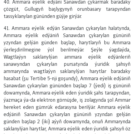
40. Ammara eýelik edýäni Sanawdan çykarmak baradaky
çözgüt, Gullugyň başlygynyň orunbasary tarapyndan
tassyklanylan gününden güýje girýär.
41. Ammara eýelik edýän Sanawdan çykarylan halatynda,
Ammara eýelik edýäniň Sanawdan çykarylan gününiň
yzyndan gelýän günden başlap, harytlaryň bu Ammara
ýerleşdirilmegine ýol berilmeýär. Şeýle ýagdaýda,
Wagtlaýyn saklanylýan ammara eýelik edýänleriň
sanawyndan çykarylan pursatynda ýuridik şahsyň
ammarynda wagtlaýyn saklanylýan harytlar baradaky
hasabat (şu Tertibe
5-nji goşundy
), Ammara eýelik edýäniň
Sanawdan çykarylan gününden başlap 7 (ýedi) iş gününiň
dowamynda, Ammara eýelik eden ýuridik şahs tarapyndan,
ýazmaça ýa-da elektron görnüşde, iş zolagynda şol Ammar
hereket eden gümrük edarasyna berilýär. Ammara eýelik
edýäniň Sanawdan çykarylan gününiň yzyndan gelýän
günden başlap 2 (iki) aýyň dowamynda, onuň Ammarynda
saklanylýan harytlar, Ammara eýelik eden ýuridik şahsyň öz