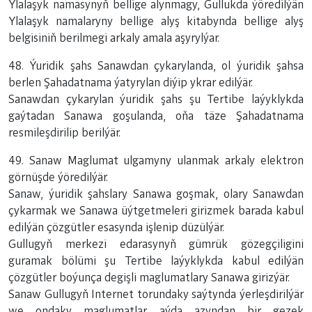
Ylalaşyk namasynyň bellige alynmagy, Gullukda ýöredilýän
Ylalaşyk namalaryny bellige alyş kitabynda bellige alyş
belgisiniň berilmegi arkaly amala aşyrylýar.
48. Ýuridik şahs Sanawdan çykarylanda, ol ýuridik şahsa
berlen Şahadatnama ýatyrylan diýip ykrar edilýär.
Sanawdan çykarylan ýuridik şahs şu Tertibe laýyklykda
gaýtadan Sanawa goşulanda, oňa täze Şahadatnama
resmileşdirilip berilýär.
49. Sanaw Maglumat ulgamyny ulanmak arkaly elektron
görnüşde ýöredilýär.
Sanaw, ýuridik şahslary Sanawa goşmak, olary Sanawdan
çykarmak we Sanawa üýtgetmeleri girizmek barada kabul
edilýän çözgütler esasynda işlenip düzülýär.
Gullugyň merkezi edarasynyň gümrük gözegçiligini
guramak bölümi şu Tertibe laýyklykda kabul edilýän
çözgütler boýunça degişli maglumatlary Sanawa girizýär.
Sanaw Gullugyň Internet torundaky saýtynda ýerleşdirilýär
we ondaky maglumatlar aýda azyndan bir gezek