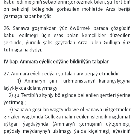
kabul edilmeginiň sebäplerini görkezmek bilen, şu Tertibiň
on sekizinji böleginde görkezilen möhletde Arza berijä
ýazmaça habar berýär.
26. Sanawa goşmakdan ýüz öwürmek barada çözgüdiň
kabul edilmegi üçin esas bolan kemçilikler düzedilen
şertinde, ýuridik şahs gaýtadan Arza bilen Gulluga ýüz
tutmaga haklydyr.
IV bap. Ammara eýelik edýäne bildirilýän talaplar
27. Ammara eýelik edýän şu talaplary berjaý etmelidir:
1) Ammaryň işini Türkmenistanyň kanunçylygyna
laýyklykda dolandyrmagy;
2) şu Tertibiň altynjy böleginde bellenilen şertleri ýerine
ýetirmegi;
3) Sanawa goşulan wagtynda we ol Sanawa üýtgetmeler
girizilen wagtynda Gulluga mälim edilen islendik maglumat
üýtgän ýagdaýynda (Ammaryň görnüşiniň üýtgemegi,
peýdaly meýdanynyň ulalmagy ýa-da kiçelmegi, eýesiniň