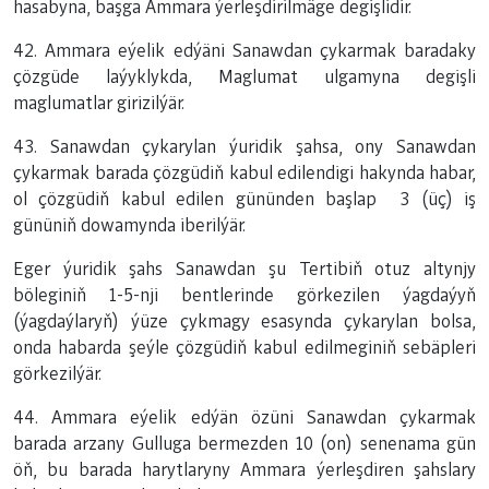
hasabyna, başga Ammara ýerleşdirilmäge degişlidir.
42. Ammara eýelik edýäni Sanawdan çykarmak baradaky
çözgüde laýyklykda, Maglumat ulgamyna degişli
maglumatlar girizilýär.
43. Sanawdan çykarylan ýuridik şahsa, ony Sanawdan
çykarmak barada çözgüdiň kabul edilendigi hakynda habar,
ol çözgüdiň kabul edilen gününden başlap 3 (üç) iş
gününiň dowamynda iberilýär.
Eger ýuridik şahs Sanawdan şu Tertibiň otuz altynjy
böleginiň 1-5-nji bentlerinde görkezilen ýagdaýyň
(ýagdaýlaryň) ýüze çykmagy esasynda çykarylan bolsa,
onda habarda şeýle çözgüdiň kabul edilmeginiň sebäpleri
görkezilýär.
44. Ammara eýelik edýän özüni Sanawdan çykarmak
barada arzany Gulluga bermezden 10 (on) senenama gün
öň, bu barada harytlaryny Ammara ýerleşdiren şahslary