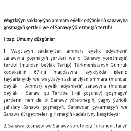
Wagtlaýyn saklanylýan ammara eýelik edýänleriň sanawyna
goşmagyň şertleri we ol Sanawy ýöretmegiň tertibi
I bap. Umumy düzgünler
1. Wagtlaýyn saklanylýan ammara eýelik edýänleriň
sanawyna goşmagyň şertleri we ol Sanawy ýöretmegiň
tertibi (mundan beýläk-Tertip) Türkmenistanyň Gümrük
kodeksiniň 67-nji maddasyna laýyklykda işlenip
taýýarlanyldy we wagtlaýyn saklanylýan ammara (mundan
beýläk - Ammar) eýelik edýänleriň sanawyna (mundan
beýläk - Sanaw, şu Tertibe
1-nji goşundy
) goşmagyň
şertlerini hem-de ol Sanawy ýöretmegiň, ýagny ýuridik
şahslary Sanawa goşmagyň, Sanawdan çykarmagyň we
Sanawa üýtgetmeleri girizmegiň kadalaryny kesgitleýär.
2. Sanawa goşmagy we Sanawy ýöretmegi Türkmenistanyň