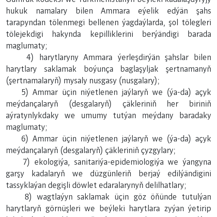
hukuk namalary bilen Ammara eýelik edýän şahs
tarapyndan tölenmegi bellenen ýagdaýlarda, şol tölegleri
tölejekdigi hakynda kepilliklerini berýändigi barada
maglumaty;
4) harytlaryny Ammara ýerleşdirýän şahslar bilen
harytlary saklamak boýunça baglaşyljak şertnamanyň
(şertnamalaryň) mysaly nusgasy (nusgalary);
5) Ammar üçin niýetlenen jaýlaryň we (ýa-da) açyk
meýdançalaryň (desgalaryň) çäkleriniň her biriniň
aýratynlykdaky we umumy tutýan meýdany baradaky
maglumaty;
6) Ammar üçin niýetlenen jaýlaryň we (ýa-da) açyk
meýdançalaryň (desgalaryň) çäkleriniň çyzgylary;
7) ekologiýa, sanitariýa-epidemiologiýa we ýangyna
garşy kadalaryň we düzgünleriň berjaý edilýändigini
tassyklaýan degişli döwlet edaralarynyň delilhatlary;
8) wagtlaýyn saklamak üçin göz öňünde tutulýan
harytlaryň görnüşleri we beýleki harytlara zyýan ýetirip