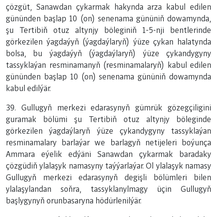
çözgüt, Sanawdan çykarmak hakynda arza kabul edilen
gününden başlap 10 (on) senenama gününiň dowamynda,
şu Tertibiň otuz altynjy böleginiň 1-5-nji bentlerinde
görkezilen ýagdaýyň (ýagdaýlaryň) ýüze çykan halatynda
bolsa, bu ýagdaýyň (ýagdaýlaryň) ýüze çykandygyny
tassyklaýan resminamanyň (resminamalaryň) kabul edilen
gününden başlap 10 (on) senenama gününiň dowamynda
kabul edilýär.
39. Gullugyň merkezi edarasynyň gümrük gözegçiligini
guramak bölümi şu Tertibiň otuz altynjy böleginde
görkezilen ýagdaýlaryň ýüze çykandygyny tassyklaýan
resminamalary barlaýar we barlagyň netijeleri boýunça
Ammara eýelik edýäni Sanawdan çykarmak baradaky
çözgüdiň ylalaşyk namasyny taýýarlaýar. Ol ylalaşyk namasy
Gullugyň merkezi edarasynyň degişli bölümleri bilen
ylalaşylandan soňra, tassyklanylmagy üçin Gullugyň
başlygynyň orunbasaryna hödürlenilýär.