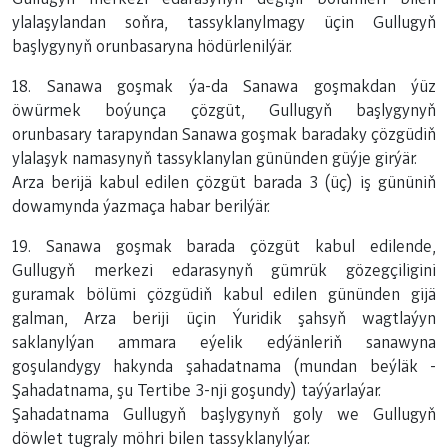
ylalaşylandan soňra, tassyklanylmagy üçin Gullugyň
başlygynyň orunbasaryna hödürlenilýär.
18. Sanawa goşmak ýa-da Sanawa goşmakdan ýüz
öwürmek boýunça çözgüt, Gullugyň başlygynyň
orunbasary tarapyndan Sanawa goşmak baradaky çözgüdiň
ylalaşyk namasynyň tassyklanylan gününden güýje girýär.
Arza berijä kabul edilen çözgüt barada 3 (üç) iş gününiň
dowamynda ýazmaça habar berilýär.
19. Sanawa goşmak barada çözgüt kabul edilende,
Gullugyň merkezi edarasynyň gümrük gözegçiligini
guramak bölümi çözgüdiň kabul edilen gününden gijä
galman, Arza beriji üçin Ýuridik şahsyň wagtlaýyn
saklanylýan ammara eýelik edýänleriň sanawyna
goşulandygy hakynda şahadatnama (mundan beýläk -
Şahadatnama, şu Tertibe
3-nji goşundy
) taýýarlaýar.
Şahadatnama Gullugyň başlygynyň goly we Gullugyň
döwlet tugraly möhri bilen tassyklanylýar.