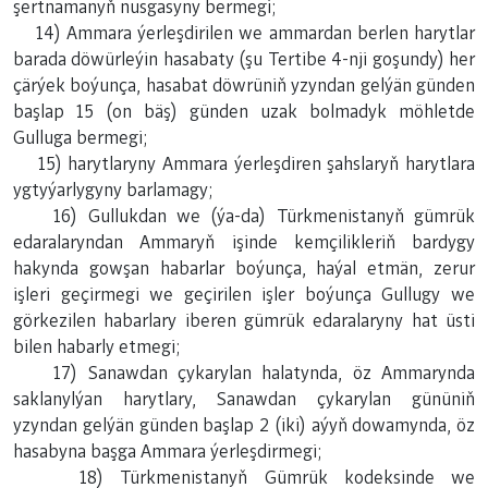
şertnamanyň nusgasyny bermegi;
14) Ammara ýerleşdirilen we ammardan berlen harytlar
barada döwürleýin hasabaty (şu Tertibe
4-nji goşundy
) her
çärýek boýunça, hasabat döwrüniň yzyndan gelýän günden
başlap 15 (on bäş) günden uzak bolmadyk möhletde
Gulluga bermegi;
15) harytlaryny Ammara ýerleşdiren şahslaryň harytlara
ygtyýarlygyny barlamagy;
16) Gullukdan we (ýa-da) Türkmenistanyň gümrük
edaralaryndan Ammaryň işinde kemçilikleriň bardygy
hakynda gowşan habarlar boýunça, haýal etmän, zerur
işleri geçirmegi we geçirilen işler boýunça Gullugy we
görkezilen habarlary iberen gümrük edaralaryny hat üsti
bilen habarly etmegi;
17) Sanawdan çykarylan halatynda, öz Ammarynda
saklanylýan harytlary, Sanawdan çykarylan gününiň
yzyndan gelýän günden başlap 2 (iki) aýyň dowamynda, öz
hasabyna başga Ammara ýerleşdirmegi;
18) Türkmenistanyň Gümrük kodeksinde we