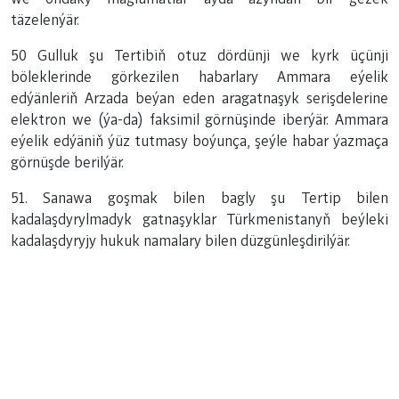
täzelenýär.
50 Gulluk şu Tertibiň otuz dördünji we kyrk üçünji
böleklerinde görkezilen habarlary Ammara eýelik
edýänleriň Arzada beýan eden aragatnaşyk serişdelerine
elektron we (ýa-da) faksimil görnüşinde iberýär. Ammara
eýelik edýäniň ýüz tutmasy boýunça, şeýle habar ýazmaça
görnüşde berilýär.
51. Sanawa goşmak bilen bagly şu Tertip bilen
kadalaşdyrylmadyk gatnaşyklar Türkmenistanyň beýleki
kadalaşdyryjy hukuk namalary bilen düzgünleşdirilýär.