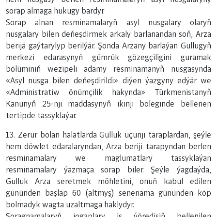
sorap almaga hukugy bardyr.
Sorap alnan resminamalaryň asyl nusgalary olaryň
nusgalary bilen deňeşdirmek arkaly barlanandan soň, Arza
berijä gaýtarylyp berilýär. Şonda Arzany barlaýan Gullugyň
merkezi edarasynyň gümrük gözegçiligini guramak
bölüminiň wezipeli adamy resminamanyň nusgasynda
«Asyl nusga bilen deňeşdirildi» diýen ýazgyny edýär we
«Administratiw önümçilik hakynda» Türkmenistanyň
Kanunyň 25-nji maddasynyň ikinji böleginde bellenen
tertipde tassyklaýar.
13. Zerur bolan halatlarda Gulluk üçünji taraplardan, şeýle
hem döwlet edaralaryndan, Arza beriji tarapyndan berlen
resminamalary we maglumatlary tassyklaýan
resminamalary ýazmaça sorap biler. Şeýle ýagdaýda,
Gulluk
Arza seretmek möhletini, onuň kabul edilen
gününden başlap 60 (altmyş) senenama gününden köp
bolmadyk wagta uzaltmaga haklydyr.
Soragnamalaryň jogaplary iş ýöredişiň bellenilen