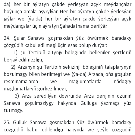
da) her bir aýratyn çäkde ýerleşýän açyk meýdançalar
boýunça amala aşyrylýar. Her bir aýratyn çäkde ýerleşýän
jaýlar we (ýa-da) her bir aýratyn çäkde ýerleşýän açyk
meýdançalar üçin aýratyn Şahadatnama berilýär.
24. Şular Sanawa goşmakdan ýüz öwürmek baradaky
çözgüdiň kabul edilmegi üçin esas bolup durýar:
1) şu Tertibiň altynjy böleginde bellenilen şertleriň
berjaý edilmezligi;
2) Arzanyň şu Tertibiň sekizinji böleginiň talaplarynyň
bozulmagy bilen berilmegi we (ýa-da) Arzada, oňa goşulan
resminamalarda we maglumatlarda nädogry
maglumatlaryň görkezilmegi;
3) Arza seredilýän döwründe Arza berijiniň özüniň
Sanawa goşulmazlygy hakynda Gulluga ýazmaça ýüz
tutmagy.
25. Gulluk Sanawa goşmakdan ýüz öwürmek baradaky
çözgüdiň kabul edilendigi hakynda we şeýle çözgüdiň