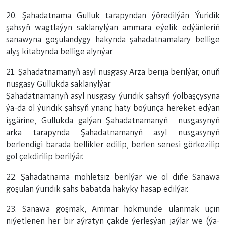
20. Şahadatnama Gulluk tarapyndan ýöredilýän Ýuridik
şahsyň wagtlaýyn saklanylýan ammara eýelik edýänleriň
sanawyna goşulandygy hakynda şahadatnamalary bellige
alyş kitabynda bellige alynýar.
21. Şahadatnamanyň asyl nusgasy Arza berijä berilýär, onuň
nusgasy Gullukda saklanylýar.
Şahadatnamanyň asyl nusgasy ýuridik şahsyň ýolbaşçysyna
ýa-da ol ýuridik şahsyň ynanç haty boýunça hereket edýän
işgärine, Gullukda galýan Şahadatnamanyň nusgasynyň
arka tarapynda Şahadatnamanyň asyl nusgasynyň
berlendigi barada bellikler edilip, berlen senesi görkezilip
gol çekdirilip berilýär.
22. Şahadatnama möhletsiz berilýär we ol diňe Sanawa
goşulan ýuridik şahs babatda hakyky hasap edilýär.
23. Sanawa goşmak, Ammar hökmünde ulanmak üçin
niýetlenen her bir aýratyn çäkde ýerleşýän jaýlar we (ýa-