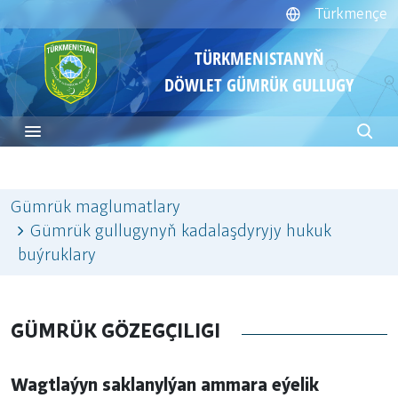
Türkmençe
TÜRKMENISTANYŇ
DÖWLET GÜMRÜK GULLUGY
Gümrük maglumatlary
Gümrük gullugynyň kadalaşdyryjy hukuk
buýruklary
GÜMRÜK GÖZEGÇILIGI
Wagtlaýyn saklanylýan ammara eýelik