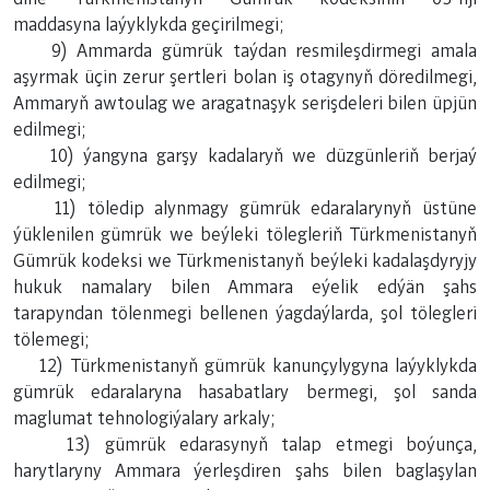
maddasyna laýyklykda geçirilmegi;
9) Ammarda gümrük taýdan resmileşdirmegi amala
aşyrmak üçin zerur şertleri bolan iş otagynyň döredilmegi,
Ammaryň awtoulag we aragatnaşyk serişdeleri bilen üpjün
edilmegi;
10) ýangyna garşy kadalaryň we düzgünleriň berjaý
edilmegi;
11) töledip alynmagy gümrük edaralarynyň üstüne
ýüklenilen gümrük we beýleki tölegleriň Türkmenistanyň
Gümrük kodeksi we Türkmenistanyň beýleki kadalaşdyryjy
hukuk namalary bilen Ammara eýelik edýän şahs
tarapyndan tölenmegi bellenen ýagdaýlarda, şol tölegleri
tölemegi;
12) Türkmenistanyň gümrük kanunçylygyna laýyklykda
gümrük edaralaryna hasabatlary bermegi, şol sanda
maglumat tehnologiýalary arkaly;
13) gümrük edarasynyň talap etmegi boýunça,
harytlaryny Ammara ýerleşdiren şahs bilen baglaşylan