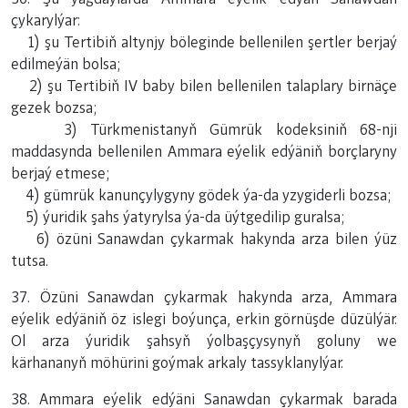
çykarylýar:
1) şu Tertibiň altynjy böleginde bellenilen şertler berjaý
edilmeýän bolsa;
2) şu Tertibiň IV baby bilen bellenilen talaplary birnäçe
gezek bozsa;
3) Türkmenistanyň Gümrük kodeksiniň 68-nji
maddasynda bellenilen Ammara eýelik edýäniň borçlaryny
berjaý etmese;
4) gümrük kanunçylygyny gödek ýa-da yzygiderli bozsa;
5) ýuridik şahs ýatyrylsa ýa-da üýtgedilip guralsa;
6) özüni Sanawdan çykarmak hakynda arza bilen ýüz
tutsa.
37. Özüni Sanawdan çykarmak hakynda arza, Ammara
eýelik edýäniň öz islegi boýunça, erkin görnüşde düzülýär.
Ol arza ýuridik şahsyň ýolbaşçysynyň goluny we
kärhananyň möhürini goýmak arkaly tassyklanylýar.
38. Ammara eýelik edýäni Sanawdan çykarmak barada