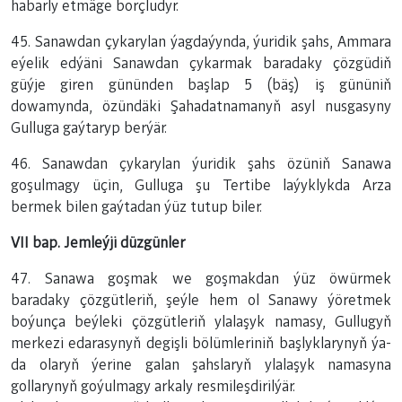
habarly etmäge borçludyr.
45. Sanawdan çykarylan ýagdaýynda, ýuridik şahs, Ammara
eýelik edýäni Sanawdan çykarmak baradaky çözgüdiň
güýje giren gününden başlap 5 (bäş) iş gününiň
dowamynda, özündäki Şahadatnamanyň asyl nusgasyny
Gulluga gaýtaryp berýär.
46. Sanawdan çykarylan ýuridik şahs özüniň Sanawa
goşulmagy üçin, Gulluga şu Tertibe laýyklykda Arza
bermek bilen gaýtadan ýüz tutup biler.
VII bap. Jemleýji düzgünler
47. Sanawa goşmak we goşmakdan ýüz öwürmek
baradaky çözgütleriň, şeýle hem ol Sanawy ýöretmek
boýunça beýleki çözgütleriň ylalaşyk namasy, Gullugyň
merkezi edarasynyň degişli bölümleriniň başlyklarynyň ýa-
da olaryň ýerine galan şahslaryň ylalaşyk namasyna
gollarynyň goýulmagy arkaly resmileşdirilýär.