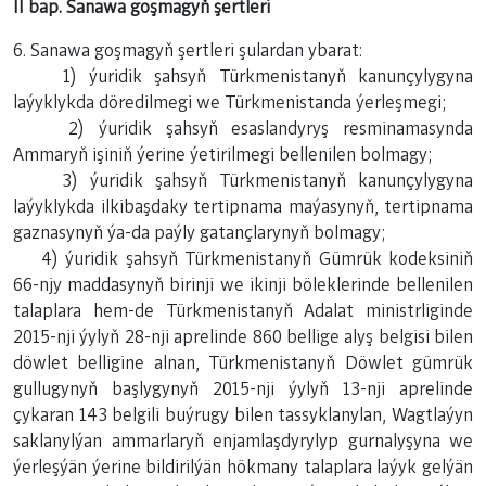
II bap. Sanawa goşmagyň şertleri
6. Sanawa goşmagyň şertleri şulardan ybarat:
1) ýuridik şahsyň Türkmenistanyň kanunçylygyna
laýyklykda döredilmegi we Türkmenistanda ýerleşmegi;
2) ýuridik şahsyň esaslandyryş resminamasynda
Ammaryň işiniň ýerine ýetirilmegi bellenilen bolmagy;
3) ýuridik şahsyň Türkmenistanyň kanunçylygyna
laýyklykda ilkibaşdaky tertipnama maýasynyň, tertipnama
gaznasynyň ýa-da paýly gatançlarynyň bolmagy;
4) ýuridik şahsyň Türkmenistanyň Gümrük kodeksiniň
66-njy maddasynyň birinji we ikinji böleklerinde bellenilen
talaplara hem-de Türkmenistanyň Adalat ministrliginde
2015-nji ýylyň 28-nji aprelinde 860 bellige alyş belgisi bilen
döwlet belligine alnan, Türkmenistanyň Döwlet gümrük
gullugynyň başlygynyň 2015-nji ýylyň 13-nji aprelinde
çykaran 143 belgili buýrugy bilen tassyklanylan, Wagtlaýyn
saklanylýan ammarlaryň enjamlaşdyrylyp gurnalyşyna we
ýerleşýän ýerine bildirilýän hökmany talaplara laýyk gelýän