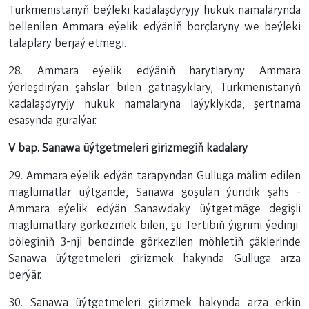
Türkmenistanyň beýleki kadalaşdyryjy hukuk namalarynda
bellenilen Ammara eýelik edýäniň borçlaryny we beýleki
talaplary berjaý etmegi.
28. Ammara eýelik edýäniň harytlaryny Ammara
ýerleşdirýän şahslar bilen gatnaşyklary, Türkmenistanyň
kadalaşdyryjy hukuk namalaryna laýyklykda, şertnama
esasynda guralýar.
V bap. Sanawa üýtgetmeleri girizmegiň kadalary
29. Ammara eýelik edýän tarapyndan Gulluga mälim edilen
maglumatlar üýtgände, Sanawa goşulan ýuridik şahs -
Ammara eýelik edýän Sanawdaky üýtgetmäge degişli
maglumatlary görkezmek bilen, şu Tertibiň ýigrimi ýedinji
böleginiň 3-nji bendinde görkezilen möhletiň çäklerinde
Sanawa üýtgetmeleri girizmek hakynda Gulluga arza
berýär.
30. Sanawa üýtgetmeleri girizmek hakynda arza erkin