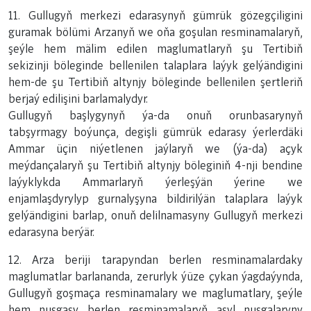
11. Gullugyň merkezi edarasynyň gümrük gözegçiligini
guramak bölümi Arzanyň we oňa goşulan resminamalaryň,
şeýle hem mälim edilen maglumatlaryň şu Tertibiň
sekizinji böleginde bellenilen talaplara laýyk gelýändigini
hem-de şu Tertibiň altynjy böleginde bellenilen şertleriň
berjaý edilişini barlamalydyr.
Gullugyň başlygynyň ýa-da onuň orunbasarynyň
tabşyrmagy boýunça, degişli gümrük edarasy ýerlerdäki
Ammar üçin niýetlenen jaýlaryň we (ýa-da) açyk
meýdançalaryň şu Tertibiň altynjy böleginiň 4-nji bendine
laýyklykda Ammarlaryň ýerleşýän ýerine we
enjamlaşdyrylyp gurnalyşyna bildirilýän talaplara laýyk
gelýändigini barlap, onuň delilnamasyny Gullugyň merkezi
edarasyna berýär.
12. Arza beriji tarapyndan berlen resminamalardaky
maglumatlar barlananda, zerurlyk ýüze çykan ýagdaýynda,
Gullugyň goşmaça resminamalary we maglumatlary, şeýle
hem nusgasy berlen resminamalaryň asyl nusgalaryny