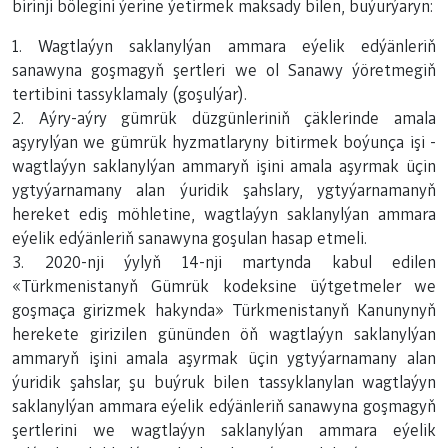
birinji bölegini ýerine ýetirmek maksady bilen, buýurýaryn:
1. Wagtlaýyn saklanylýan ammara eýelik edýänleriň
sanawyna goşmagyň şertleri we ol Sanawy ýöretmegiň
tertibini tassyklamaly (goşulýar).
2. Aýry-aýry gümrük düzgünleriniň çäklerinde amala
aşyrylýan we gümrük hyzmatlaryny bitirmek boýunça işi -
wagtlaýyn saklanylýan ammaryň işini amala aşyrmak üçin
ygtyýarnamany alan ýuridik şahslary, ygtyýarnamanyň
hereket ediş möhletine, wagtlaýyn saklanylýan ammara
eýelik edýänleriň sanawyna goşulan hasap etmeli.
3. 2020-nji ýylyň 14-nji martynda kabul edilen
«Türkmenistanyň Gümrük kodeksine üýtgetmeler we
goşmaça girizmek hakynda» Türkmenistanyň Kanunynyň
herekete girizilen gününden öň wagtlaýyn saklanylýan
ammaryň işini amala aşyrmak üçin ygtyýarnamany alan
ýuridik şahslar, şu buýruk bilen tassyklanylan wagtlaýyn
saklanylýan ammara eýelik edýänleriň sanawyna goşmagyň
şertlerini we wagtlaýyn saklanylýan ammara eýelik