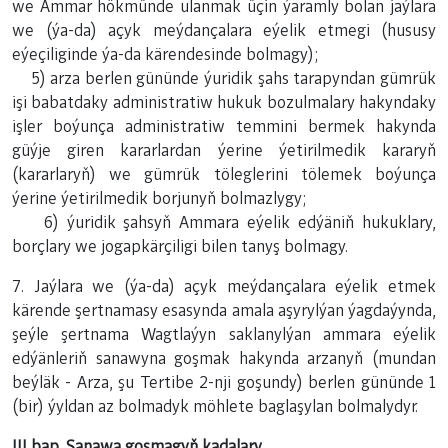
we Ammar hökmünde ulanmak üçin ýaramly bolan jaýlara
we (ýa-da) açyk meýdançalara eýelik etmegi (hususy
eýeçiliginde ýa-da kärendesinde bolmagy);
5) arza berlen gününde ýuridik şahs tarapyndan gümrük
işi babatdaky administratiw hukuk bozulmalary hakyndaky
işler boýunça administratiw temmini bermek hakynda
güýje giren kararlardan ýerine ýetirilmedik kararyň
(kararlaryň) we gümrük töleglerini tölemek boýunça
ýerine ýetirilmedik borjunyň bolmazlygy;
6) ýuridik şahsyň Ammara eýelik edýäniň hukuklary,
borçlary we jogapkärçiligi bilen tanyş bolmagy.
7. Jaýlara we (ýa-da) açyk meýdançalara eýelik etmek
kärende şertnamasy esasynda amala aşyrylýan ýagdaýynda,
şeýle şertnama Wagtlaýyn saklanylýan ammara eýelik
edýänleriň sanawyna goşmak hakynda arzanyň (mundan
beýläk - Arza, şu Tertibe
2-nji goşundy
) berlen gününde 1
(bir) ýyldan az bolmadyk möhlete baglaşylan bolmalydyr.
III bap. Sanawa goşmagyň kadalary