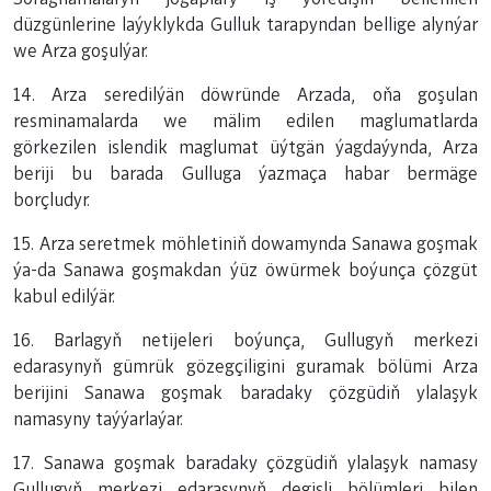
düzgünlerine laýyklykda Gulluk tarapyndan bellige alynýar
we Arza goşulýar.
14. Arza seredilýän döwründe Arzada, oňa goşulan
resminamalarda we mälim edilen maglumatlarda
görkezilen islendik maglumat üýtgän ýagdaýynda, Arza
beriji bu barada Gulluga ýazmaça habar bermäge
borçludyr.
15. Arza seretmek möhletiniň dowamynda Sanawa goşmak
ýa-da Sanawa goşmakdan ýüz öwürmek boýunça çözgüt
kabul edilýär.
16. Barlagyň netijeleri boýunça, Gullugyň merkezi
edarasynyň gümrük gözegçiligini guramak bölümi Arza
berijini Sanawa goşmak baradaky çözgüdiň ylalaşyk
namasyny taýýarlaýar.
17. Sanawa goşmak baradaky çözgüdiň ylalaşyk namasy
Gullugyň merkezi edarasynyň degişli bölümleri bilen