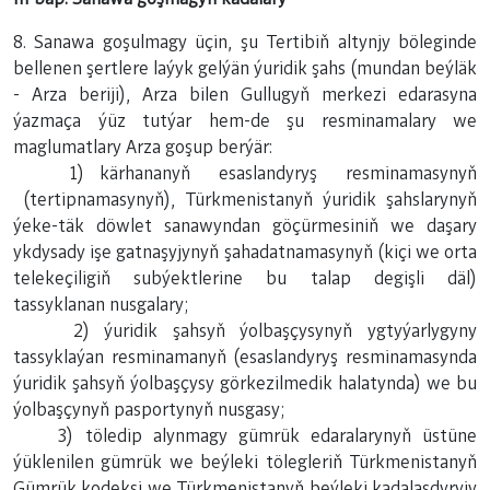
8. Sanawa goşulmagy üçin, şu Tertibiň altynjy böleginde
bellenen şertlere laýyk gelýän ýuridik şahs (mundan beýläk
- Arza beriji), Arza bilen Gullugyň merkezi edarasyna
ýazmaça ýüz tutýar hem-de şu resminamalary we
maglumatlary Arza goşup berýär:
1) kärhananyň esaslandyryş resminamasynyň
(tertipnamasynyň), Türkmenistanyň ýuridik şahslarynyň
ýeke-täk döwlet sanawyndan göçürmesiniň we daşary
ykdysady işe gatnaşyjynyň şahadatnamasynyň (kiçi we orta
telekeçiligiň subýektlerine bu talap degişli däl)
tassyklanan nusgalary;
2) ýuridik şahsyň ýolbaşçysynyň ygtyýarlygyny
tassyklaýan resminamanyň (esaslandyryş resminamasynda
ýuridik şahsyň ýolbaşçysy görkezilmedik halatynda) we bu
ýolbaşçynyň pasportynyň nusgasy;
3) töledip alynmagy gümrük edaralarynyň üstüne
ýüklenilen gümrük we beýleki tölegleriň Türkmenistanyň
Gümrük kodeksi we Türkmenistanyň beýleki kadalaşdyryjy