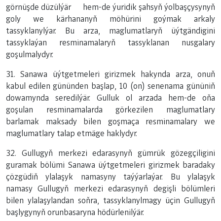
görnüşde düzülýär hem-de ýuridik şahsyň ýolbaşçysynyň
goly we kärhananyň möhürini goýmak arkaly
tassyklanylýar. Bu arza, maglumatlaryň üýtgändigini
tassyklaýan resminamalaryň tassyklanan nusgalary
goşulmalydyr.
31. Sanawa üýtgetmeleri girizmek hakynda arza, onuň
kabul edilen gününden başlap, 10 (on) senenama gününiň
dowamynda seredilýär. Gulluk ol arzada hem-de oňa
goşulan resminamalarda görkezilen maglumatlary
barlamak maksady bilen goşmaça resminamalary we
maglumatlary talap etmäge haklydyr.
32. Gullugyň merkezi edarasynyň gümrük gözegçiligini
guramak bölümi Sanawa üýtgetmeleri girizmek baradaky
çözgüdiň ylalaşyk namasyny taýýarlaýar. Bu ylalaşyk
namasy Gullugyň merkezi edarasynyň degişli bölümleri
bilen ylalaşylandan soňra, tassyklanylmagy üçin Gullugyň
başlygynyň orunbasaryna hödürlenilýär.