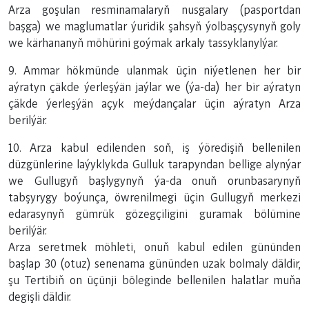
Arza goşulan resminamalaryň nusgalary (pasportdan
başga) we maglumatlar ýuridik şahsyň ýolbaşçysynyň goly
we kärhananyň möhürini goýmak arkaly tassyklanylýar.
9. Ammar hökmünde ulanmak üçin niýetlenen her bir
aýratyn çäkde ýerleşýän jaýlar we (ýa-da) her bir aýratyn
çäkde ýerleşýän açyk meýdançalar üçin aýratyn Arza
berilýär.
10. Arza kabul edilenden soň, iş ýöredişiň bellenilen
düzgünlerine laýyklykda Gulluk tarapyndan bellige alynýar
we Gullugyň başlygynyň ýa-da onuň orunbasarynyň
tabşyrygy boýunça, öwrenilmegi üçin Gullugyň merkezi
edarasynyň gümrük gözegçiligini guramak bölümine
berilýär.
Arza seretmek möhleti, onuň kabul edilen gününden
başlap 30 (otuz) senenama gününden uzak bolmaly däldir,
şu Tertibiň on üçünji böleginde bellenilen halatlar muňa
degişli däldir.