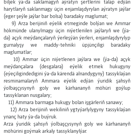
biljek ýa-da saklamagyň aýratyn şertlerini talap edýän
harytlaryň saklanmagy üçin enjamlaşdyrylan aýratyn jaýlar
(eger şeýle jaýlar bar bolsa) baradaky maglumat;
9) Arza berijiniň eýelik etmeginde bolýan we Ammar
hökmünde ulanylmagy üçin niýetlenilen jaýlaryň we (ýa-
da) açyk meýdançalaryň ýerleşýän ýerleri, enjamlaşdyrylyp
gurnalyşy we maddy-tehniki üpjünçiligi baradaky
maglumatlar;
10) Ammar üçin niýetlenen jaýlara we (ýa-da) açyk
meýdançalara (desgalara) eýelik etmek hukugyny
(eýeçiligindedigini ýa-da kärendä alnandygyny) tassyklaýan
resminamalaryň Ammara eýelik edýän ýuridik şahsyň
ýolbaşçysynyň goly we kärhananyň möhüri goýlup
tassyklanan nusgalary;
11) Ammara barmaga hukugy bolan işgärleriň sanawy;
12) Arza berijiniň wekiliniň ygtyýarlylygyny tassyklaýan
ynanç haty ýa-da buýruk.
Arza ýuridik şahsyň ýolbaşçysynyň goly we kärhananyň
möhürini goýmak arkaly tassyklanylýar.