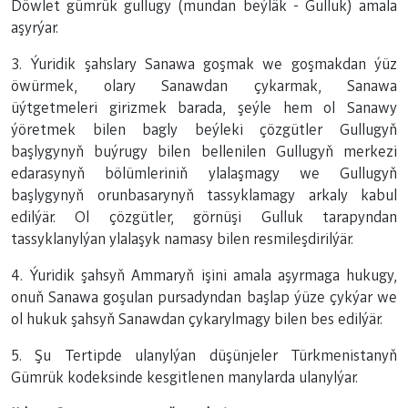
Döwlet gümrük gullugy (mundan beýläk - Gulluk) amala
aşyrýar.
3. Ýuridik şahslary Sanawa goşmak we goşmakdan ýüz
öwürmek, olary Sanawdan çykarmak, Sanawa
üýtgetmeleri girizmek barada, şeýle hem ol Sanawy
ýöretmek bilen bagly beýleki çözgütler Gullugyň
başlygynyň buýrugy bilen bellenilen Gullugyň merkezi
edarasynyň bölümleriniň ylalaşmagy we Gullugyň
başlygynyň orunbasarynyň tassyklamagy arkaly kabul
edilýär. Ol çözgütler, görnüşi Gulluk tarapyndan
tassyklanylýan ylalaşyk namasy bilen resmileşdirilýär.
4. Ýuridik şahsyň Ammaryň işini amala aşyrmaga hukugy,
onuň Sanawa goşulan pursadyndan başlap ýüze çykýar we
ol hukuk şahsyň Sanawdan çykarylmagy bilen bes edilýär.
5. Şu Tertipde ulanylýan düşünjeler Türkmenistanyň
Gümrük kodeksinde kesgitlenen manylarda ulanylýar.