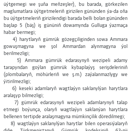
üýtgemegi we şuňa meňzeşler), bu barada, görkezilen
maglumatlara üýtgetmeleriň girizilen gününden ýa-da oňa
bu üýtgetmeleriň girizilendigi barada belli bolan gününden
başlap 5 (bäş) iş gününiň dowamynda Gulluga ýazmaça
habar bermegi;
4) harytlaryň gümrük gözegçiliginden sowa Ammara
gowuşmagyna we şol Ammardan alynmagyna ýol
berilmezligi;
5) Ammara gümrük edarasynyň wezipeli adamy
tarapyndan goýlan gümrük kybaplaýyş serişdeleriniň
(plombalaryň, möhürleriň we ş.m.) zaýalanmazlygy we
ýitirilmezligi;
6) keseki adamlaryň wagtlaýyn saklanylýan harytlara
aralaşyp bilmezligi;
7) gümrük edarasynyň wezipeli adamlarynyň talap
etmegi boýunça, olaryň wagtlaýyn saklanýan harytlara
bellenen tertipde aralaşmagyna mümkinçilik döredilmegi;
8) wagtlaýyn saklanylýan harytlar bilen operasiýalaryň
diňe Türkmenistanyň Gümrük kodeksiniň 63-nji