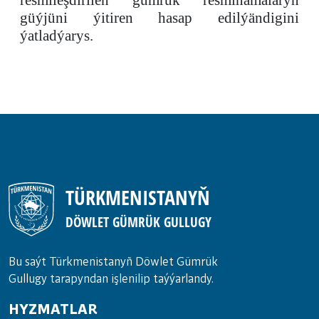
resmileşdirilen gümrük resminamalaryň
güýjüni ýitiren hasap edilýändigini
ýatladýarys.
TÜRKMENISTANYŇ
DÖWLET GÜMRÜK GULLUGY
Bu saýt Türkmenistanyñ Döwlet Gümrük
Gullugy tarapyndan işlenilip taýýarlandy.
HYZMATLAR