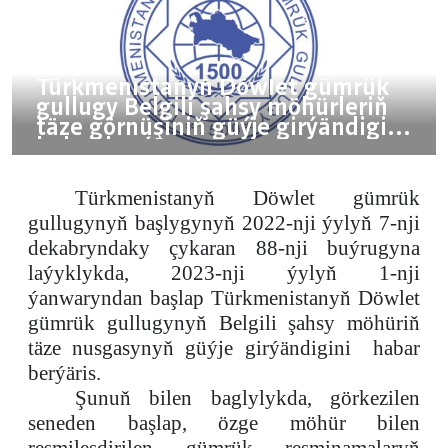
Türkmenistanyň Döwlet gümrük
gullugy Belgili şahsy möhürleriň
täze görnüşiniň güýje girýändigini
habar berýär
Türkmenistanyň Döwlet gümrük
gullugynyň başlygynyň 2022-nji ýylyň 7-nji
dekabryndaky çykaran 88-nji buýrugyna
laýyklykda, 2023-nji ýylyň 1-nji
ýanwaryndan başlap Türkmenistanyň Döwlet
gümrük gullugynyň Belgili şahsy möhüriň
täze nusgasyny
ň güýje girýändigini
habar
berýäris
.
Şunuň bilen baglylykda, görkezilen
seneden başlap, özge möhür bilen