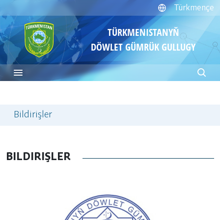
Türkmençe
TÜRKMENISTANYŇ
DÖWLET GÜMRÜK GULLUGY
Bildirişler
BILDIRIŞLER