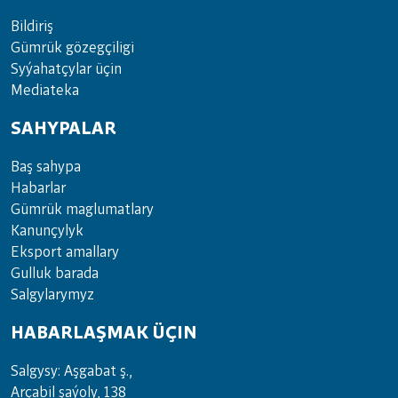
Bil­di­riş
Güm­rük gö­zeg­çi­li­gi
Sy­ýa­hat­çy­lar ü­çin
Media­teka
SAHYPALAR
Baş sahypa
Habarlar
Gümrük maglumatlary
Kanunçylyk
Eksport amallary
Gulluk barada
Salgylarymyz
HABARLAŞMAK ÜÇIN
Salgysy: Aşgabat ş.,
Arçabil şaýoly, 138