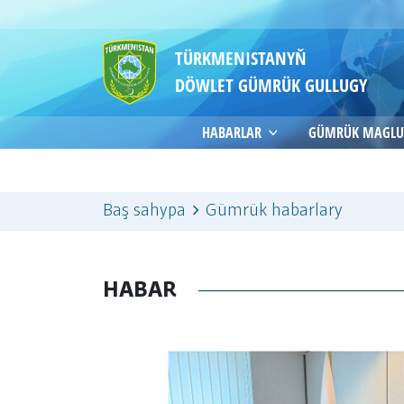
TÜRKMENISTANYŇ
DÖWLET GÜMRÜK GULLUGY
HABARLAR
GÜMRÜK MAGLU
Baş sahypa
Gümrük habarlary
HABAR