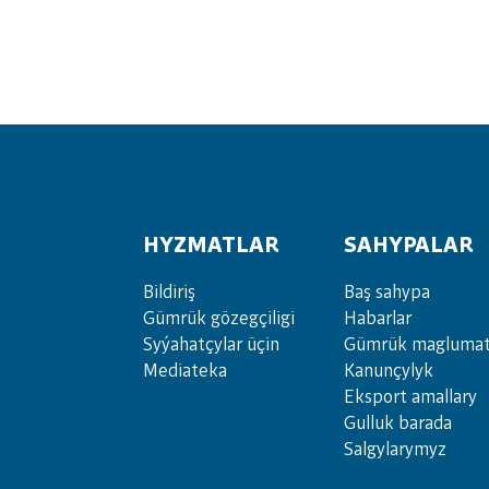
HYZMATLAR
SAHYPALAR
Bil­di­riş
Baş sahypa
Güm­rük gö­zeg­çi­li­gi
Habarlar
Sy­ýa­hat­çy­lar ü­çin
Gümrük maglumat
Media­teka
Kanunçylyk
Eksport amallary
Gulluk barada
Salgylarymyz