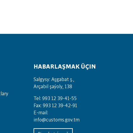
HABARLAŞMAK ÜÇIN
Salgysy: Aşgabat ş.,
Arçabil şaýoly, 138
lary
Tel: 993 12 39-41-55
Fax: 993 12 39-42-91
E-mail:
info@customs.gov.tm