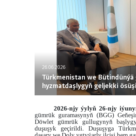
26.06.2026
Türkmenistan we Bütindünýä 
hyzmatdaşlygyň geljekki ösüşi
2026-njy ýylyň 26-njy iýun
gümrük guramasynyň (BGG) Geňeşini
Döwlet gümrük gullugynyň başlygy
duşuşyk geçirildi. Duşuşyga Türkm
daşary we Doly ygtyýarly ilçisi hem ga