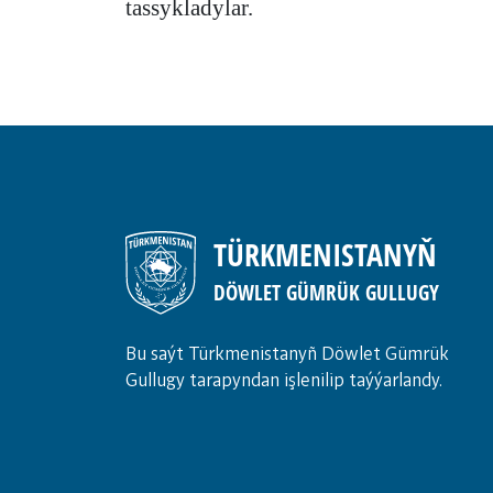
tassykladylar.
TÜRKMENISTANYŇ
DÖWLET GÜMRÜK GULLUGY
Bu saýt Türkmenistanyñ Döwlet Gümrük
Gullugy tarapyndan işlenilip taýýarlandy.