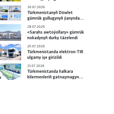
gulluklary özara
30.07.2026
hyzmatdaşlygyň meselelerini
Türkmenistanyň Döwlet
ara alyp maslahatlaşdylar
gümrük gullugynyň ýanyndaky
Okuw merkezinde pudagara
28.07.2026
okuw-maslahaty geçirildi
«Sarahs awtoýollary» gümrük
nokadynyň durky täzelendi
25.07.2026
Türkmenistanda elektron-TIR
ulgamy işe girizildi
21.07.2026
Türkmenistanda halkara
bilermenleriň gatnaşmagynda
«e-TIR» ulgamyny
sanlylaşdyrmak boýunça
çäreler geçirilýär