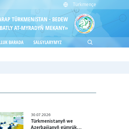
Türkmençe
ITARAP TÜRKMENISTAN - BEDEW
BATLY AT-MYRADYŇ MEKANY»
LLUK BARADA
SALGYLARYMYZ
30.07.2026
Türkmenistanyň we
Azerbaýjanyň gümrük