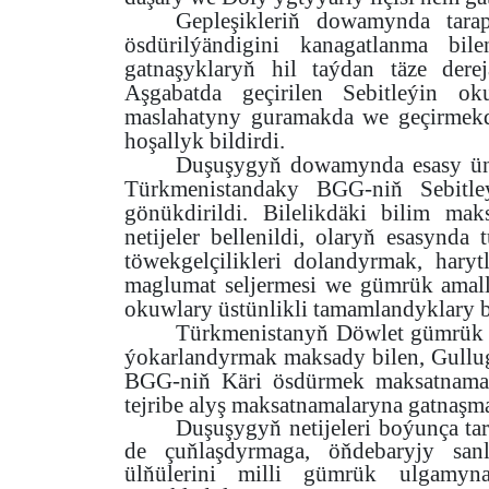
Gepleşikleriň dowamynda tarap
ösdürilýändigini kanagatlanma b
gatnaşyklaryň hil taýdan täze der
Aşgabatda geçirilen Sebitleýin ok
maslahatyny guramakda we geçirmek
hoşallyk bildirdi.
Duşuşygyň dowamynda esasy üns 
Türkmenistandaky BGG-niň Sebitle
gönükdirildi. Bilelikdäki bilim ma
netijeler bellenildi, olaryň esasynd
töwekgelçilikleri dolandyrmak, hary
maglumat seljermesi we gümrük amall
okuwlary üstünlikli tamamlandyklary be
Türkmenistanyň Döwlet gümrük gu
ýokarlandyrmak maksady bilen, Gullu
BGG-niň Käri ösdürmek maksatnamas
tejribe alyş maksatnamalaryna gatnaş
Duşuşygyň netijeleri boýunça ta
de çuňlaşdyrmaga, öňdebaryjy san
ülňülerini milli gümrük ulgamyna