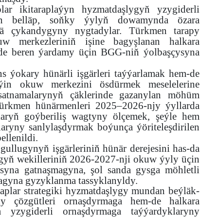
lar ikitaraplaýyn hyzmatdaşlygyň yzygiderli
ilen belläp, soňky ýylyň dowamynda özara
ejä çykandygyny nygtadylar. Türkmen tarapy
uw merkezleriniň işine bagyşlanan halkara
de beren ýardamy üçin BGG-niň ýolbaşçysyna
ýokary hünärli işgärleri taýýarlamak hem-de
ýin okuw merkezini ösdürmek meselelerine
ksatnamalarynyň çäklerinde gazanylan möhüm
a türkmen hünärmenleri 2025–2026-njy ýyllarda
tlaryň goýberiliş wagtyny ölçemek, şeýle hem
aryny sanlylaşdyrmak boýunça ýöriteleşdirilen
llenildi.
llugynyň işgärleriniň hünär derejesini has-da
gyň wekilleriniň 2026-2027-nji okuw ýyly üçin
yna gatnaşmagyna, şol sanda gysga möhletli
magyna gyzyklanma tassyklanyldy.
raplar strategiki hyzmatdaşlygy mundan beýläk-
ly çözgütleri ornaşdyrmaga hem-de halkara
 yzygiderli ornaşdyrmaga taýýardyklaryny