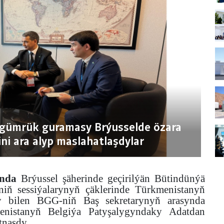
gümrük guramasy Brýusselde özara
ni ara alyp maslahatlaşdylar
ynda
Brýussel şäherinde geçirilýän Bütindünýä
ň sessiýalarynyň çäklerinde Türkmenistanyň
 bilen BGG-niň Baş sekretarynyň arasynda
enistanyň Belgiýa Patyşalygyndaky Adatdan
tnaşdy.