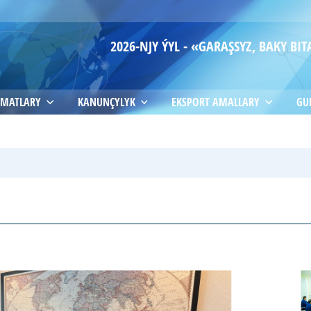
2026-NJY ÝYL - «GARAŞSYZ, BAKY B
MATLARY
KANUNÇYLYK
EKSPORT AMALLARY
GU