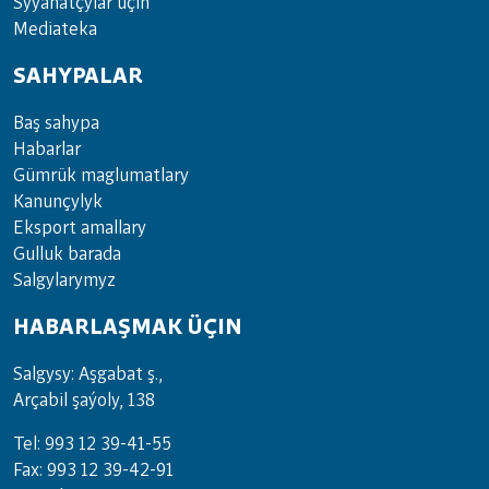
Sy­ýa­hat­çy­lar ü­çin
Media­teka
SAHYPALAR
Baş sahypa
Habarlar
Gümrük maglumatlary
Kanunçylyk
Eksport amallary
Gulluk barada
Salgylarymyz
HABARLAŞMAK ÜÇIN
Salgysy: Aşgabat ş.,
Arçabil şaýoly, 138
Tel: 993 12 39-41-55
Fax: 993 12 39-42-91