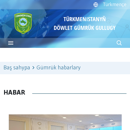
Türkmençe
TÜRKMENISTANYŇ
DÖWLET GÜMRÜK GULLUGY
Baş sahypa
Gümrük habarlary
HABAR