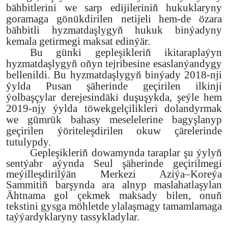
bähbitlerini we sarp edijileriniň hukuklaryny
goramaga gönükdirilen netijeli hem-de özara
bähbitli hyzmatdaşlygyň hukuk binýadyny
kemala getirmegi maksat edinýär.
Bu günki gepleşikleriň ikitaraplaýyn
hyzmatdaşlygyň oňyn tejribesine esaslanýandygy
bellenildi. Bu hyzmatdaşlygyň binýady 2018-nji
ýylda Pusan şäherinde geçirilen ilkinji
ýolbaşçylar derejesindäki duşuşykda, şeýle hem
2019-njy ýylda töwekgelçilikleri dolandyrmak
we gümrük bahasy meselelerine bagyşlanyp
geçirilen ýöriteleşdirilen okuw çärelerinde
tutulypdy.
Gepleşikleriň dowamynda taraplar şu ýylyň
sentýabr aýynda Seul şäherinde geçirilmegi
meýilleşdirilýän Merkezi Aziýa–Koreýa
Sammitiň barşynda ara alnyp maslahatlaşylan
Ähtnama gol çekmek maksady bilen, onuň
tekstini gysga möhletde ylalaşmagy tamamlamaga
taýýardyklaryny tassykladylar.