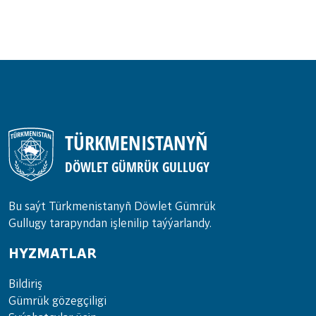
TÜRKMENISTANYŇ
DÖWLET GÜMRÜK GULLUGY
Bu saýt Türkmenistanyñ Döwlet Gümrük
Gullugy tarapyndan işlenilip taýýarlandy.
HYZMATLAR
Bil­di­riş
Güm­rük gö­zeg­çi­li­gi