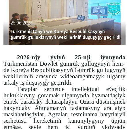
25.06.2026
Türkmenistanyň we Koreýa Respublikasynyň
gümrük gulluklarynyň wekilleriniň duşuşygy geçirildi
2026-njy ýylyň 25-nji iýunynda
Türkmenistan Döwlet gümrük gullugynyň hem-
de Koreýa Respublikasynyň Gümrük gullugynyň
wekilleriniň arasynda wideoaragatnaşyk ulgamy
arkaly iş duşuşygy geçirildi.
Taraplar serhetde intellektual eýeçilik
hukuklaryny goramak ulgamynda hyzmatdaşlyk
etmek baradaky ikitaraplaýyn Özara düşünişmek
hakyndaky Ähtnamanyň taslamasyny ara alyp
maslahatlaşdylar. Agzalan resminama harytlaryň
serhetüsti hereketiniň kanunylygyny üpjün
etmäge, şeýle hem iki ýurduň ykdysady