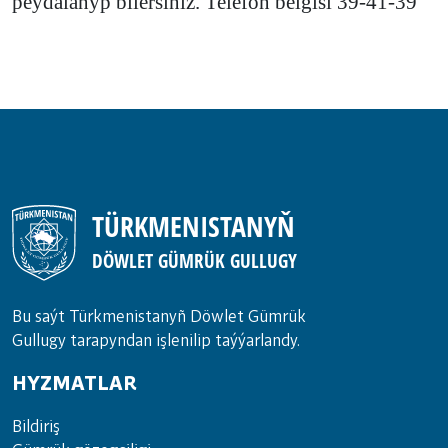
peýdalanyp bilersiňiz. Telefon belgisi 39-41-39
TÜRKMENISTANYŇ
DÖWLET GÜMRÜK GULLUGY
Bu saýt Türkmenistanyñ Döwlet Gümrük
Gullugy tarapyndan işlenilip taýýarlandy.
HYZMATLAR
Bil­di­riş