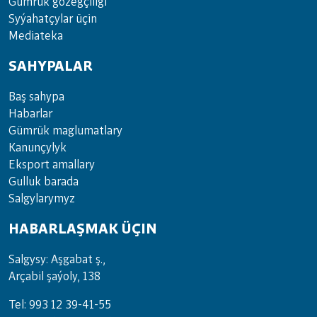
Güm­rük gö­zeg­çi­li­gi
Sy­ýa­hat­çy­lar ü­çin
Media­teka
SAHYPALAR
Baş sahypa
Habarlar
Gümrük maglumatlary
Kanunçylyk
Eksport amallary
Gulluk barada
Salgylarymyz
HABARLAŞMAK ÜÇIN
Salgysy: Aşgabat ş.,
Arçabil şaýoly, 138
Tel: 993 12 39-41-55