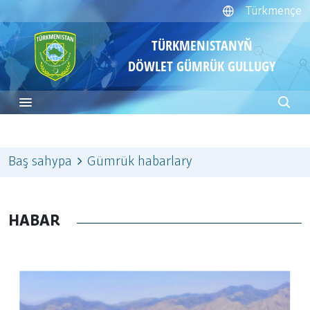
Türkmençe
TÜRKMENISTANYŇ
DÖWLET GÜMRÜK GULLUGY
Baş sahypa
Gümrük habarlary
HABAR