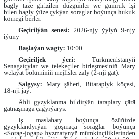
bagly täze girizilen düzgünler we
gümrük işi
bilen bagly ýüze çykýan soraglar boýunça hukuk
kömegi berler.
Geçirilýän senesi:
2026-njy ýylyň 9-njy
iýuny
Başlaýan wagty:
10:00
Geçiriljek ýeri:
Türkmenistanyň
Senagatçylar we telekeçiler birleşmesiniň Mary
welaýat bölüminiň mejlisler zaly (2-nji gat).
Salgysy:
Mary şäheri, Bitaraplyk köçesi,
18-nji jaý.
Ähli gyzyklanma bildirýän taraplary çärä
gatnaşmaga çagyrýarys.
Iş maslahaty boýunça özüňizde
gyzyklandyrýan goşmaça soraglar boýunça
«Sorag-jogap» hyzmatynyň mümkinçiliklerinden