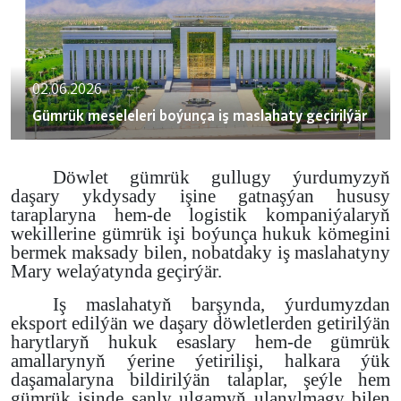
02.06.2026
Gümrük meseleleri boýunça iş maslahaty geçirilýär
Döwlet gümrük gullugy ýurdumyzyň
daşary ykdysady işine gatnaşýan hususy
taraplaryna hem-de logistik kompaniýalaryň
wekillerine gümrük işi boýunça hukuk kömegini
bermek maksady bilen, nobatdaky iş maslahatyny
Mary welaýatynda geçirýär.
Iş maslahatyň barşynda, ýurdumyzdan
eksport edilýän we daşary döwletlerden getirilýän
harytlaryň hukuk esaslary hem-de gümrük
amallarynyň ýerine ýetirilişi, halkara ýük
daşamalaryna bildirilýän talaplar, şeýle hem
gümrük işinde sanly ulgamyň ulanylmagy bilen