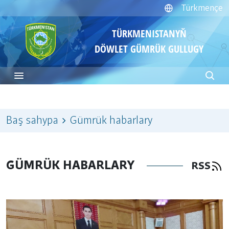
Türkmençe
TÜRKMENISTANYŇ
DÖWLET GÜMRÜK GULLUGY
Baş sahypa
Gümrük habarlary
GÜMRÜK HABARLARY
RSS