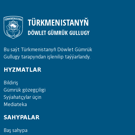
resminamalar boýunça wideo aragatnaşyk arkaly
iş duşuşygy geçirildi.
TÜRKMENISTANYŇ
DÖWLET GÜMRÜK GULLUGY
Bu saýt Türkmenistanyñ Döwlet Gümrük
Gullugy tarapyndan işlenilip taýýarlandy.
HYZMATLAR
Bil­di­riş
Güm­rük gö­zeg­çi­li­gi
Sy­ýa­hat­çy­lar ü­çin
Media­teka
SAHYPALAR
Baş sahypa