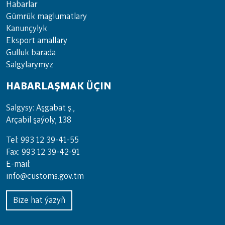
Habarlar
Gümrük maglumatlary
Kanunçylyk
Eksport amallary
Gulluk barada
Salgylarymyz
HABARLAŞMAK ÜÇIN
Salgysy: Aşgabat ş.,
Arçabil şaýoly, 138
Tel: 993 12 39-41-55
Fax: 993 12 39-42-91
E-mail:
info@customs.gov.tm
Bize hat ýazyň