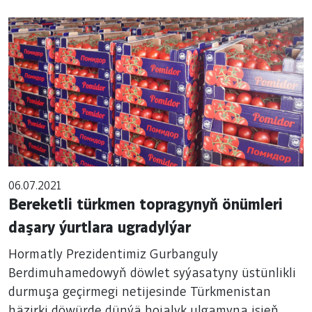
06.07.2021
Bereketli türkmen topragynyň önümleri
daşary ýurtlara ugradylýar
Hormatly Prezidentimiz Gurbanguly
Berdimuhamedowyň döwlet syýasatyny üstünlikli
durmuşa geçirmegi netijesinde Türkmenistan
häzirki döwürde dünýä hojalyk ulgamyna işjeň