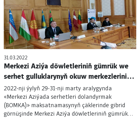
31.03.2022
Merkezi Aziýa döwletleriniň gümrük we
serhet gulluklarynyň okuw merkezleriniň
ýolbaşçylarynyň sebitleýin maslahaty
2022-nji ýylyň 29-31-nji marty aralygynda
geçirildi
«Merkezi Aziýada serhetleri dolandyrmak
(BOMKA)» maksatnamasynyň çäklerinde gibrid
görnüşinde Merkezi Aziýa döwletleriniň gümrük
we serhet gulluklarynyň okuw merkezleriniň
ýolbaşçylarynyň sebitleýin maslahaty geçirildi.