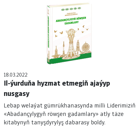
18.03.2022
Il-ýurduňa hyzmat etmegiň ajaýyp
nusgasy
Lebap welaýat gümrükhanasynda milli Liderimiziň
«Abadançylygyň röwşen gadamlary» atly täze
kitabynyň tanyşdyrylyş dabarasy boldy.