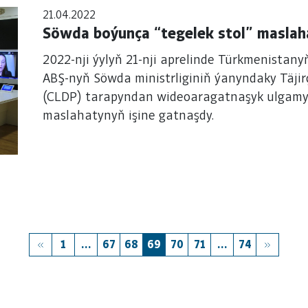
21.04.2022
Söwda boýunça “tegelek stol” maslah
2022-nji ýylyň 21-nji aprelinde Türkmenistan
ABŞ-nyň Söwda ministrliginiň ýanyndaky Täji
(CLDP) tarapyndan wideoaragatnaşyk ulgamy a
maslahatynyň işine gatnaşdy.
1
...
67
68
69
70
71
...
74