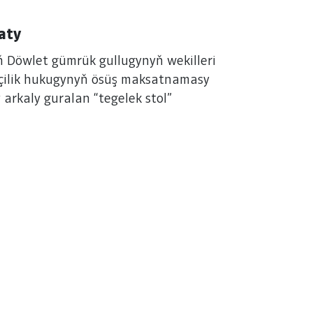
aty
yň Döwlet gümrük gullugynyň wekilleri
rçilik hukugynyň ösüş maksatnamasy
rkaly guralan “tegelek stol”