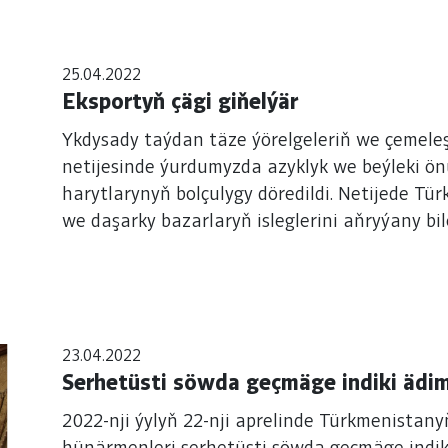
25.04.2022
Eksportyň çägi giňelýär
Ykdysady taýdan täze ýörelgeleriň we çemeleş
netijesinde ýurdumyzda azyklyk we beýleki ö
harytlarynyň bolçulygy döredildi. Netijede Türkmenistanda öndürilen önümleriň içerki
we daşarky bazarlaryň isleglerini aňryýany b
giňeýär. Lebaply hususy önüm öndürijileriň dünýä bazaryndaky orny hem barha
giňelýär.
23.04.2022
Serhetüsti söwda geçmäge indiki ädim
2022-nji ýylyň 22-nji aprelinde Türkmenistan