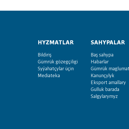
HYZMATLAR
SAHYPALAR
Bil­di­riş
Baş sahypa
Güm­rük gö­zeg­çi­li­gi
Habarlar
Sy­ýa­hat­çy­lar ü­çin
Gümrük maglumat
Media­teka
Kanunçylyk
Eksport amallary
Gulluk barada
Salgylarymyz