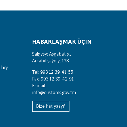
HABARLAŞMAK ÜÇIN
Salgysy: Aşgabat ş.,
Arçabil şaýoly, 138
lary
Tel: 993 12 39-41-55
Fax: 993 12 39-42-91
E-mail:
info@customs.gov.tm
Bize hat ýazyň