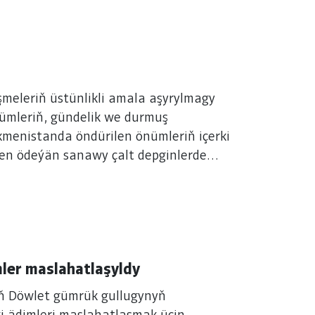
meleriň üstünlikli amala aşyrylmagy
nümleriň, gündelik we durmuş
ilen ödeýän sanawy çalt depginlerde
ler maslahatlaşyldy
yň Döwlet gümrük gullugynyň