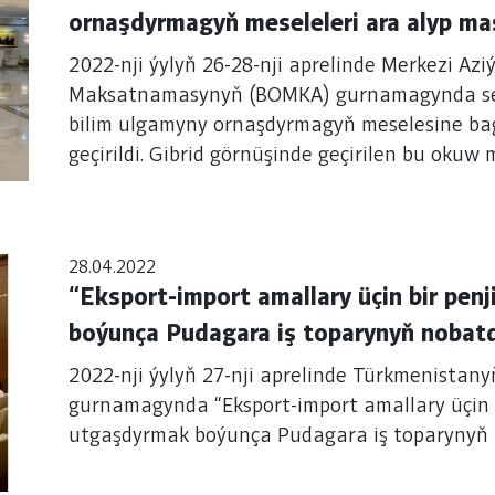
ornaşdyrmagyň meseleleri ara alyp ma
2022-nji ýylyň 26-28-nji aprelinde Merkezi Az
Maksatnamasynyň (BOMKA) gurnamagynda serh
bilim ulgamyny ornaşdyrmagyň meselesine ba
geçirildi. Gibrid görnüşinde geçirilen bu oku
Aşgabat şäherindäki Arçabil myhmanhanasynd
28.04.2022
“Eksport-import amallary üçin bir pen
boýunça Pudagara iş toparynyň nobatd
2022-nji ýylyň 27-nji aprelinde Türkmenistan
gurnamagynda “Eksport-import amallary üçin b
utgaşdyrmak boýunça Pudagara iş toparynyň no