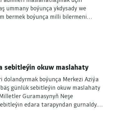
i ädimleri maslahatlaşmak üçin
uwaş ummany boýunça ykdysady we
 bermek boýunça milli bilermeni
a sebitleýin okuw maslahaty
leri dolandyrmak boýunça Merkezi Aziýa
 bäş günlük sebitleýin okuw maslahaty
 Milletler Guramasynyň Neşe
ebitleýin edara tarapyndan gurnaldy.
nde geçirildi. Türkmenistanyň Döwlet
na wideoaragatnaşyk ulgamy arkaly