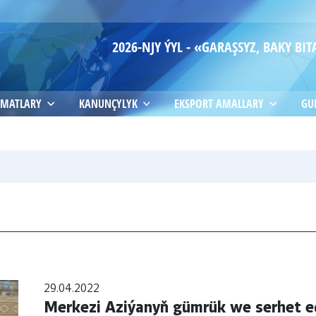
2026-NJY ÝYL - «GARAŞSYZ, BAKY B
MATLARY
KANUNÇYLYK
EKSPORT AMALLARY
GU
29.04.2022
Merkezi Aziýanyň gümrük we serhet ed