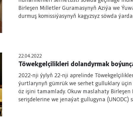
hünärmenleri serhetüsti söwda geçmäge indik
Birleşen Milletler Guramasynyň Aziýa we Ý
durmuş komissiýasynyň kagyzsyz söwda ýardam
Gündogdy Ewjanow bilen duşuşdylar.
22.04.2022
Töwekgelçilikleri dolandyrmak boýunç
2022-nji ýylyň 22-nji aprelinde Töwekgelçilik
ýurtlarynyň gümrük we serhet gulluklary üçin
öz işini tamamlady. Okuw maslahaty Birleşen
serişdelerine we jenaýat gullugyna (UNODC) s
Ol Gazagystan Respublikasynyň Almaty şäheri
gümrük gullugynyň wekilleri okuw maslahaty
gatnaşdy.