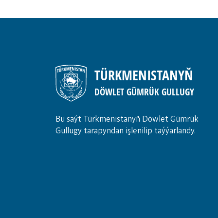
TÜRKMENISTANYŇ
DÖWLET GÜMRÜK GULLUGY
Bu saýt Türkmenistanyñ Döwlet Gümrük
Gullugy tarapyndan işlenilip taýýarlandy.