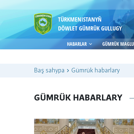
TÜRKMENISTANYŇ
DÖWLET GÜMRÜK GULLUGY
HABARLAR
GÜMRÜK MAGLU
Baş sahypa
Gümrük habarlary
GÜMRÜK HABARLARY