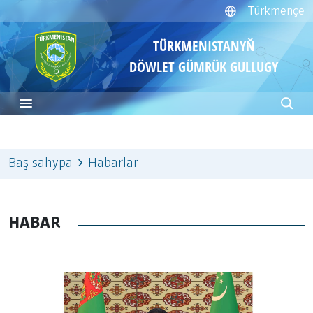
Türkmençe
TÜRKMENISTANYŇ
DÖWLET GÜMRÜK GULLUGY
Baş sahypa
Habarlar
HABAR