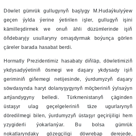
Döwlet gümrük gullugynyň başlygy M.Hudaýkulyýew
geçen ýylda ýerine ýetirilen işler, gullugyň işini
kämilleşdirmek we onuň ähli düzümlerinde işiň
öňdebaryjy usullaryny ornaşdyrmak boýunça görlen
çäreler barada hasabat berdi.
Hormatly Prezidentimiz hasabaty diňläp, döwletimiziň
ykdysadyýetiniň ösmegi we daşary ykdysady işiň
geriminiň giňemegi netijesinde, ýurdumyzyň daşary
söwdasynda haryt dolanyşygynyň möçberiniň ýylsaýyn
artýandygyny belledi. Türkmenistanyň çäginden
üstaşyr ulag geçelgeleriniň täze ugurlarynyň
döredilmegi bilen, ýurdumyzyň üstaşyr geçirijiligi hem
yzygiderli ýokarlanýar. Bu bolsa gümrük
nokatlaryndaky gözegçiligi döwrebap derejede,