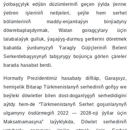
ýolbaşçylyk edýän düzümleriniň geçen ýylda ýerine
ýetiren işleriniň netijeleri, şeýle hem serhet
bölümleriniň maddy-enjamlaýyn binýadyny
döwrebaplaşdyrmak, Watan goragçylary üçin
talabalaýyk gulluk, ýaşaýyş-durmuş şertlerini döretmek
babatda ýurdumyzyň Ýaragly Güýçleriniň Belent
Serkerdebaşysynyň tabşyrygy boýunça görlen çäreler
barada hasabat berdi.
Hormatly Prezidentimiz hasabaty diňläp, Garaşsyz,
hemişelik Bitarap Türkmenistanyň serhediniň goňşy we
beýleki döwletler bilen dost-doganlygyň serhedidigini
aýtdy hem-de “Türkmenistanyň Serhet goşunlarynyň
ulgamyny ösdürmegiň 2022 — 2028-nji ýyllar üçin
Maksatnamasyna” laýyklykda, Döwlet serhediniň