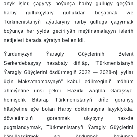
anyk işler, çagyryş boýunça harby gullugy geçýän
harby gullukçylary gullukdan boşatmak we
Türkmenistanyň raýatlaryny harby gulluga çagyrmak
boýunça her ýylda geçirilýän meýilnamalaýyn işleriň
netijeleri barada aýratyn bellenildi.
Ýurdumyzyň Ýaragly Güýçleriniň Belent
Serkerdebaşysy hasabaty diňläp, “Türkmenistanyň
Ýaragly Güýçlerini ösdürmegiň 2022 — 2028-nji ýyllar
üçin Maksatnamasynyň” kabul edilmeginiň möhüm
ähmiýetine ünsi çekdi. Häzirki wagtda Garaşsyz,
hemişelik Bitarap Türkmenistanyň diňe goranyş
häsiýetine eýe bolan Harby doktrinasyna laýyklykda,
döwletimiziň goranmak ukybyny has-da
pugtalandyrmak, Türkmenistanyň Ýaragly Güýçlerini
kämilleşdirmek we ösdürmek boýunça