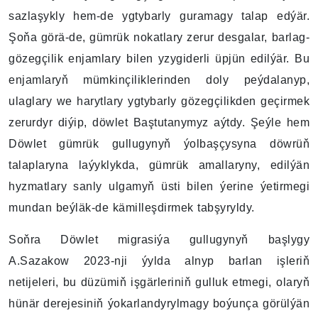
sazlaşykly hem-de ygtybarly guramagy talap edýär.
Şoňa görä-de, gümrük nokatlary zerur desgalar, barlag-
gözegçilik enjamlary bilen yzygiderli üpjün edilýär. Bu
enjamlaryň mümkinçiliklerinden doly peýdalanyp,
ulaglary we harytlary ygtybarly gözegçilikden geçirmek
zerurdyr diýip, döwlet Baştutanymyz aýtdy. Şeýle hem
Döwlet gümrük gullugynyň ýolbaşçysyna döwrüň
talaplaryna laýyklykda, gümrük amallaryny, edilýän
hyzmatlary sanly ulgamyň üsti bilen ýerine ýetirmegi
mundan beýläk-de kämilleşdirmek tabşyryldy.
Soňra Döwlet migrasiýa gullugynyň başlygy
A.Sazakow 2023-nji ýylda alnyp barlan işleriň
netijeleri, bu düzümiň işgärleriniň gulluk etmegi, olaryň
hünär derejesiniň ýokarlandyrylmagy boýunça görülýän