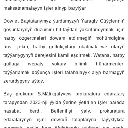
maksatnamalaýyn işler alnyp barylýar.
Döwlet Baştutanymyz ýurdumyzyň Ýaragly Güýçleriniň
goşunlarynyň düzümini hil taýdan ýokarlandyrmak üçin
harby özgertmeleri dowam etdirmegiň möhümdigine
ünsi çekip, harby gullukçylary okatmak we olaryň
taýýarlygynyň derejesini kämilleşdirmek, Watana, harby
gulluga wepaly ýokary bilimli hünärmenleri
taýýarlamak boýunça işleri talabalaýyk alyp barmagyň
zerurdygyny aýtdy.
Baş prokuror S.Mälikgulyýew prokuratura edaralary
tarapyndan 2023-nji ýylda ýerine ýetirilen işler barada
hasabat berdi. Bellenilişi ýaly, prokuratura
edaralarynyň işini döwrüň talaplaryna laýyklykda