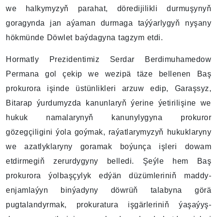
we halkymyzyň parahat, döredijilikli durmuşynyň
goragynda jan aýaman durmaga taýýarlygyň nyşany
hökmünde Döwlet baýdagyna tagzym etdi.
Hormatly Prezidentimiz Serdar Berdimuhamedow
Permana gol çekip we wezipä täze bellenen Baş
prokurora işinde üstünlikleri arzuw edip, Garaşsyz,
Bitarap ýurdumyzda kanunlaryň ýerine ýetirilişine we
hukuk namalarynyň kanunylygyna prokuror
gözegçiligini ýola goýmak, raýatlarymyzyň hukuklaryny
we azatlyklaryny goramak boýunça işleri dowam
etdirmegiň zerurdygyny belledi. Şeýle hem Baş
prokurora ýolbaşçylyk edýän düzümleriniň maddy-
enjamlaýyn binýadyny döwrüň talabyna görä
pugtalandyrmak, prokuratura işgärleriniň ýaşaýyş-