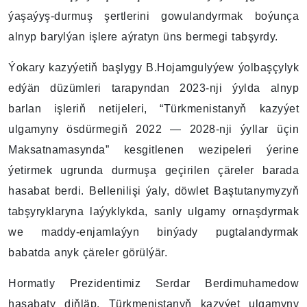
ýaşaýyş-durmuş şertlerini gowulandyrmak boýunça
alnyp barylýan işlere aýratyn üns bermegi tabşyrdy.
Ýokary kazyýetiň başlygy B.Hojamgulyýew ýolbaşçylyk
edýän düzümleri tarapyndan 2023-nji ýylda alnyp
barlan işleriň netijeleri, “Türkmenistanyň kazyýet
ulgamyny ösdürmegiň 2022 — 2028-nji ýyllar üçin
Maksatnamasynda” kesgitlenen wezipeleri ýerine
ýetirmek ugrunda durmuşa geçirilen çäreler barada
hasabat berdi. Bellenilişi ýaly, döwlet Baştutanymyzyň
tabşyryklaryna laýyklykda, sanly ulgamy ornaşdyrmak
we maddy-enjamlaýyn binýady pugtalandyrmak
babatda anyk çäreler görülýär.
Hormatly Prezidentimiz Serdar Berdimuhamedow
hasabaty diňläp, Türkmenistanyň kazyýet ulgamyny