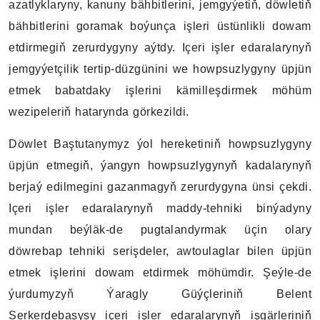
azatlyklaryny, kanuny bähbitlerini, jemgyýetiň, döwletiň
bähbitlerini goramak boýunça işleri üstünlikli dowam
etdirmegiň zerurdygyny aýtdy. Içeri işler edaralarynyň
jemgyýetçilik tertip-düzgünini we howpsuzlygyny üpjün
etmek babatdaky işlerini kämilleşdirmek möhüm
wezipeleriň hatarynda görkezildi.
Döwlet Baştutanymyz ýol hereketiniň howpsuzlygyny
üpjün etmegiň, ýangyn howpsuzlygynyň kadalarynyň
berjaý edilmegini gazanmagyň zerurdygyna ünsi çekdi.
Içeri işler edaralarynyň maddy-tehniki binýadyny
mundan beýläk-de pugtalandyrmak üçin olary
döwrebap tehniki serişdeler, awtoulaglar bilen üpjün
etmek işlerini dowam etdirmek möhümdir. Şeýle-de
ýurdumyzyň Ýaragly Güýçleriniň Belent
Serkerdebaşysy içeri işler edaralarynyň işgärleriniň