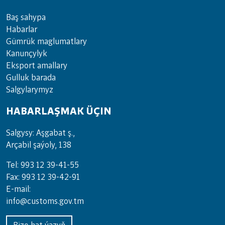
Baş sahypa
Habarlar
Gümrük maglumatlary
Kanunçylyk
Eksport amallary
Gulluk barada
Salgylarymyz
HABARLAŞMAK ÜÇIN
Salgysy: Aşgabat ş.,
Arçabil şaýoly, 138
Tel: 993 12 39-41-55
Fax: 993 12 39-42-91
E-mail:
info@customs.gov.tm