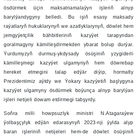
ösdürmek üçin maksatnamalaýyn işleriň alnyp
barylýandygyny belledi. Bu işiň esasy maksady
raýatlaryň hukuklarynyň we azatlyklarynyň, döwlet hem
jemgyýetçilik bähbitleriniň kazyýet tarapyndan
goralmagyny kämilleşdirmekden ybarat bolup durýar.
Ýurdumyzyň durmuş-ykdysady ösüşiniň yzygiderli
kämilleşmegi kazyýet ulgamynyň hem döwrebap
hereket etmegini talap edýär diýip, hormatly
Prezidentimiz aýtdy we Ýokary kazyýetiň başlygyna
kazyýet ulgamyny ösdürmek boýunça alnyp barylýan
işleri netijeli dowam etdirmegi tabşyrdy.
Soňra milli howpsuzlyk ministri N.Atagaraýew
ýolbaşçylyk edýän edarasynyň 2023-nji ýylda alyp
baran işleriniň netijeleri hem-de döwlet ösüşiniň