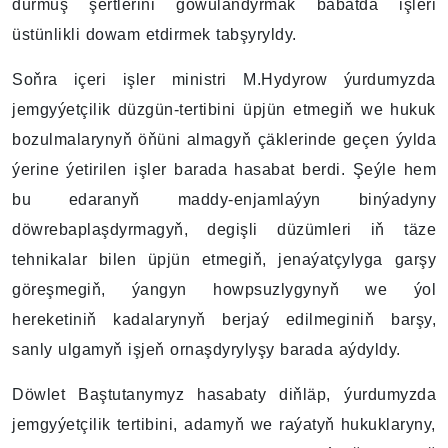
durmuş şertlerini gowulandyrmak babatda işleri
üstünlikli dowam etdirmek tabşyryldy.
Soňra içeri işler ministri M.Hydyrow ýurdumyzda
jemgyýetçilik düzgün-tertibini üpjün etmegiň we hukuk
bozulmalarynyň öňüni almagyň çäklerinde geçen ýylda
ýerine ýetirilen işler barada hasabat berdi. Şeýle hem
bu edaranyň maddy-enjamlaýyn binýadyny
döwrebaplaşdyrmagyň, degişli düzümleri iň täze
tehnikalar bilen üpjün etmegiň, jenaýatçylyga garşy
göreşmegiň, ýangyn howpsuzlygynyň we ýol
hereketiniň kadalarynyň berjaý edilmeginiň barşy,
sanly ulgamyň işjeň ornaşdyrylyşy barada aýdyldy.
Döwlet Baştutanymyz hasabaty diňläp, ýurdumyzda
jemgyýetçilik tertibini, adamyň we raýatyň hukuklaryny,