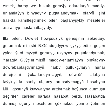
etmek, harby we hukuk goraýjy edaralaryň maddy-
enjamlaýyn binýadyny pugtalandyrmak, olaryň işini
has-da kämilleşdirmek bilen baglanyşykly meseleler
ara alnyp maslahatlaşyldy.
Ilki bilen, Döwlet howpsuzlyk geňeşiniň sekretary,
goranmak ministri B.Gündogdyýew çykyş edip, geçen
ýylda ýurdumyzyň goranyş ukybyny pugtalandyrmak,
Ýaragly Güýçlerimiziň maddy-enjamlaýyn binýadyny
döwrebaplaşdyrmagyň, harby gullukçylaryň hünär
derejesini ýokarlandyrmagyň, döwrüň talabyna
laýyklykda sanly ulgamy ornaşdyrmagyň hasabyna
Milli goşunyň kuwwatyny artdyrmak boýunça durmuşa
geçirilen çäreler barada hasabat berdi. Hasabatda
durmuş ugurly meseleleri çözmekde ýerine ýetirilen