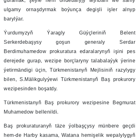
guramak, şeýle hem öňdebaryjy tejribäni we sanly
ulgamy ornaşdyrmak boýunça degişli işler alnyp
barylýar.
Ýurdumyzyň Ýaragly Güýçleriniň Belent
Serkerdebaşysy goşun generaly Serdar
Berdimuhamedow prokuratura edaralarynyň işini pes
derejede gurap, wezipe borçlaryny talabalaýyk ýerine
ýetirmändigi üçin, Türkmenistanyň Mejlisiniň razylygy
bilen, S.Mälikgulyýewi Türkmenistanyň Baş prokurory
wezipesinden boşatdy.
Türkmenistanyň Baş prokurory wezipesine Begmurat
Muhamedow bellenildi.
Baş prokuraturanyň täze ýolbaşçysy münbere geçdi
hem-de Harby kasama, Watana hemişelik wepalylygyň