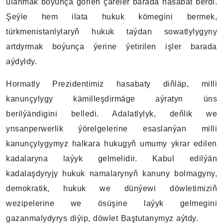
ulanmak boýunça görlen çäreler barada hasabat berdi.
Şeýle hem ilata hukuk kömegini bermek,
türkmenistanlylaryň hukuk taýdan sowatlylygyny
artdyrmak boýunça ýerine ýetirilen işler barada
aýdyldy.
Hormatly Prezidentimiz hasabaty diňläp, milli
kanunçylygy kämilleşdirmäge aýratyn üns
berilýändigini belledi. Adalatlylyk, deňlik we
ynsanperwerlik ýörelgelerine esaslanýan milli
kanunçylygymyz halkara hukugyň umumy ykrar edilen
kadalaryna laýyk gelmelidir. Kabul edilýän
kadalaşdyryjy hukuk namalarynyň kanuny bolmagyny,
demokratik, hukuk we dünýewi döwletimiziň
wezipelerine we ösüşine laýyk gelmegini
gazanmalydyrys diýip, döwlet Baştutanymyz aýtdy.