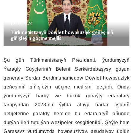
17.01.2024
Türkmenistanyň Döwlet howpsuzlyk geňeşiniň
giňişleýin göçme mejlisi
Şu gün Türkmenistanyň Prezidenti, ýurdumyzyň
Ýaragly Güýçleriniň Belent Serkerdebaşysy goşun
generaly Serdar Berdimuhamedow Döwlet howpsuzlyk
geňeşiniň giňişleýin göçme mejlisini geçirdi. Onda
ýurdumyzyň harby we hukuk goraýjy edaralary
tarapyndan 2023-nji ýylda alnyp barlan işleriň
netijelerine garaldy hem-de bu edaralaryň öňünde
durýan ileri tutulýan wezipeler kesgitlenildi. Şeýle hem
Garaşsyz ýurdumyzda howpsuzlygy, asudalygy üpjün