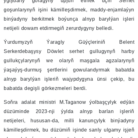
ygtybarly goragyny üpjün etmek üçin Serhet
goşunlarynyň işini kämilleşdirmek, maddy-enjamlaýyn
binýadyny berkitmek boýunça alnyp barylýan işleri
netijeli dowam etdirmegiň zerurdygyny belledi.
Ýurdumyzyň Ýaragly Güýçleriniň Belent
Serkerdebaşysy Döwlet serhet gullugynyň harby
gullukçylarynyň we olaryň maşgala agzalarynyň
ýaşaýyş-durmuş şertlerini gowulandyrmak babatda
alnyp barylýan işleriň wajypdygyna ünsi çekip, bu
babatda degişli görkezmeleri berdi.
Soňra adalat ministri M.Taganow ýolbaşçylyk edýän
düzüminde 2023-nji ýylda alnyp barlan işleriň
netijeleri, hususan-da, milli kanunçylyk binýadyny
kämilleşdirmek, bu düzümiň işinde sanly ulgamy işjeň