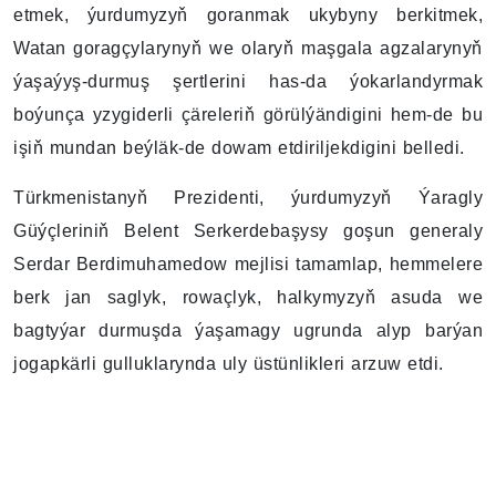
etmek, ýurdumyzyň goranmak ukybyny berkitmek,
Watan goragçylarynyň we olaryň maşgala agzalarynyň
ýaşaýyş-durmuş şertlerini has-da ýokarlandyrmak
boýunça yzygiderli çäreleriň görülýändigini hem-de bu
işiň mundan beýläk-de dowam etdiriljekdigini belledi.
Türkmenistanyň Prezidenti, ýurdumyzyň Ýaragly
Güýçleriniň Belent Serkerdebaşysy goşun generaly
Serdar Berdimuhamedow mejlisi tamamlap, hemmelere
berk jan saglyk, rowaçlyk, halkymyzyň asuda we
bagtyýar durmuşda ýaşamagy ugrunda alyp barýan
jogapkärli gulluklarynda uly üstünlikleri arzuw etdi.