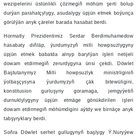
wezipelerini üstünlikli çözmegiň möhüm şerti bolup
durýan parahatçylygy, asudalygy üpjün etmek boýunça
görülýän anyk çäreler barada hasabat berdi.
Hormatly Prezidentimiz Serdar Berdimuhamedow
hasabaty diňläp, ýurdumyzyň milli howpsuzlygyny
üpjün etmek babatda alnyp barylýan işleri netijeli
dowam etdirmegiň zerurdygyna ünsi çekdi. Döwlet
Baştutanymyz Milli howpsuzlyk ministrliginiň
ýolbaşçysyna ýurdumyzyň çäk bitewüligini,
konstitusion gurluşyny goramaga, jemgyýetiň
durnuklylygyny üpjün etmäge gönükdirilen işleri
dowam etdirmegiň möhümdigini aýtdy we birnäçe anyk
tabşyryklary berdi.
Soňra Döwlet serhet gullugynyň başlygy Ý.Nuryýew