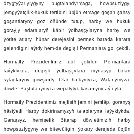
özygtyýarlylygyny pugtalandyrmaga, howpsuzlygy,
jemgyýetçilik-hukuk tertibini üpjün etmäge goşan şahsy
goşantlaryny göz öňünde tutup, harby we hukuk
goraýjy edaralaryň käbir ýolbaşçylaryna harby we
ýörite atlary, hünär derejesini bermek barada karara
gelendigini aýtdy hem-de degişli Permanlara gol çekdi.
Hormatly Prezidentimiz gol çekilen Permanlara
laýyklykda, degişli ýolbaşçylara mynasyp bolan
sylaglaryny gowşurdy. Olar halkymyza, Watanymyza,
döwlet Baştutanymyza wepalylyk kasamyny aýtdylar.
Hormatly Prezidentimiz mejlisiň jemini jemläp, goranyş
häsiýetli Harby doktrinamyzyň talaplaryna laýyklykda,
Garaşsyz, hemişelik Bitarap döwletimiziň harby
howpsuzlygyny we bitewüligini ýokary derejede üpjün