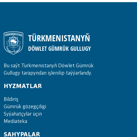
TÜRKMENISTANYŇ
DÖWLET GÜMRÜK GULLUGY
Bu saýt Türkmenistanyñ Döwlet Gümrük
Gullugy tarapyndan işlenilip taýýarlandy.
HYZMATLAR
Bil­di­riş
Güm­rük gö­zeg­çi­li­gi
Sy­ýa­hat­çy­lar ü­çin
Media­teka
SAHYPALAR