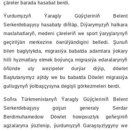
çäreler barada hasabat berdi.
Ýurdumyzyň Ýaragly Güýçleriniň Belent
Serkerdebaşysy hasabaty diňläp, Diýarymyzyň halkara
maslahatlaryň, medeni çäreleriň we sport ýaryşlarynyň
geçirilýän merkezine öwrülýändigini belledi. Şunuň
bilen baglylykda, migrasiýa babatda adamlara ýokary
hilli hyzmatlary etmek boýunça migrasiýa edaralarynyň
öňünde uly wezipeler durýar diýip, döwlet
Baştutanymyz aýtdy we bu babatda Döwlet migrasiýa
gullugynyň ýolbaşçysyna degişli görkezmeleri berdi.
Soňra Türkmenistanyň Ýaragly Güýçleriniň Belent
Serkerdebaşysy goşun generaly Serdar
Berdimuhamedow Döwlet howpsuzlyk geňeşiniň
agzalaryna ýüzlenip, ýurdumyzyň Garaşsyzlygyny we