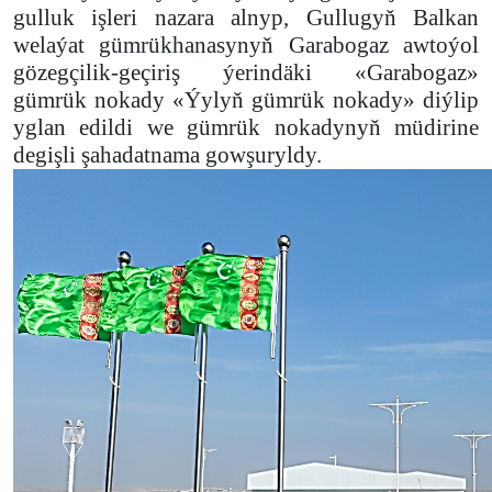
gulluk işleri nazara alnyp, Gullugyň Balkan
welaýat gümrükhanasynyň Garabogaz awtoýol
gözegçilik-geçiriş ýerindäki «Garabogaz»
gümrük nokady «Ýylyň gümrük nokady» diýlip
yglan edildi we gümrük nokadynyň müdirine
degişli şahadatnama gowşuryldy.