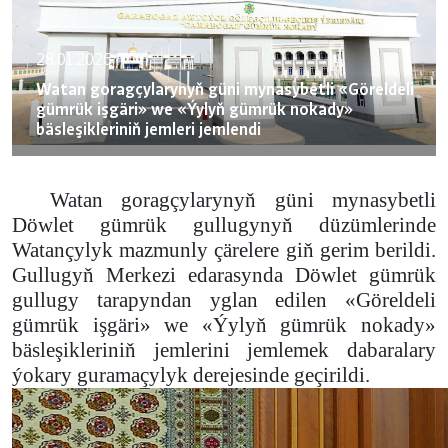
28.01.2026
Watan goragçylarynyň güni mynasybetli «Göreldeli
gümrük işgäri» we «Ýylyň gümrük nokady»
bäsleşikleriniň jemleri jemlendi
Watan goragçylarynyň güni mynasybetli
Döwlet gümrük gullugynyň düzümlerinde
Watançylyk mazmunly çärelere giň gerim berildi.
Gullugyň Merkezi edarasynda Döwlet gümrük
gullugy tarapyndan yglan edilen «Göreldeli
gümrük işgäri» we «Ýylyň gümrük nokady»
bäsleşikleriniň jemlerini jemlemek dabaralary
ýokary guramaçylyk derejesinde geçirildi.