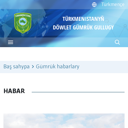
Türkmençe
TÜRKMENISTANYŇ
DÖWLET GÜMRÜK GULLUGY
Baş sahypa
Gümrük habarlary
HABAR