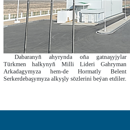
Dabaranyň ahyrynda oňa gatnaşyjylar
Türkmen halkynyň Milli Lideri Gahryman
Arkadagymyza hem-de Hormatly Belent
Serkerdebaşymyza alkyşly sözlerini beýan etdiler.