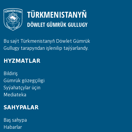
TÜRKMENISTANYŇ
DÖWLET GÜMRÜK GULLUGY
Bu saýt Türkmenistanyñ Döwlet Gümrük
Gullugy tarapyndan işlenilip taýýarlandy.
HYZMATLAR
Bil­di­riş
Güm­rük gö­zeg­çi­li­gi
Sy­ýa­hat­çy­lar ü­çin
Media­teka
SAHYPALAR
Baş sahypa
Habarlar