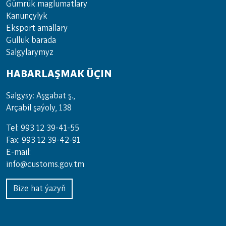
Gümrük maglumatlary
Kanunçylyk
Eksport amallary
Gulluk barada
Salgylarymyz
HABARLAŞMAK ÜÇIN
Salgysy: Aşgabat ş.,
Arçabil şaýoly, 138
Tel: 993 12 39-41-55
Fax: 993 12 39-42-91
E-mail:
info@customs.gov.tm
Bize hat ýazyň