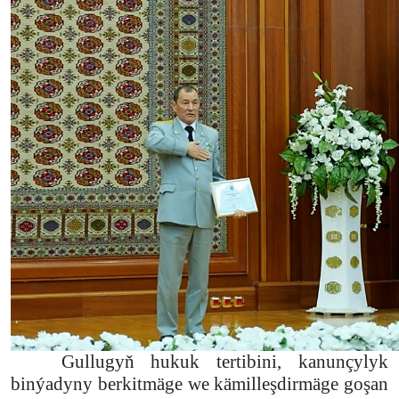
Gullugyň hukuk tertibini, kanunçylyk
binýadyny berkitmäge we kämilleşdirmäge goşan