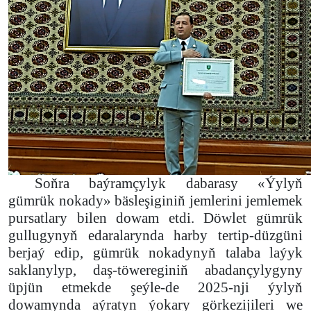
Soňra baýramçylyk dabarasy «Ýylyň
gümrük nokady» bäsleşiginiň jemlerini jemlemek
pursatlary bilen dowam etdi. Döwlet gümrük
gullugynyň edaralarynda harby tertip-düzgüni
berjaý edip, gümrük nokadynyň talaba laýyk
saklanylyp, daş-töwereginiň abadançylygyny
üpjün etmekde şeýle-de 2025-nji ýylyň
dowamynda aýratyn ýokary görkezijileri we