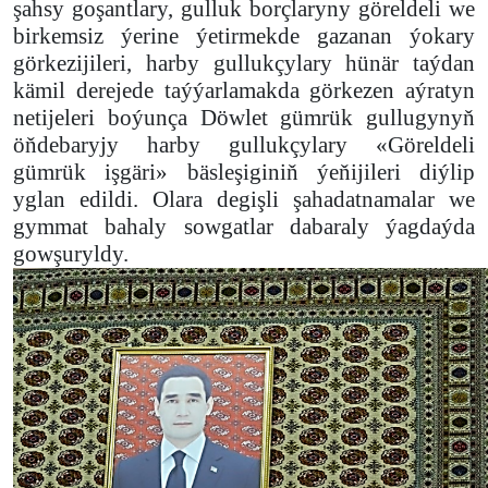
şahsy goşantlary, gulluk borçlaryny göreldeli we
birkemsiz ýerine ýetirmekde gazanan ýokary
görkezijileri, harby gullukçylary hünär taýdan
kämil derejede taýýarlamakda görkezen aýratyn
netijeleri boýunça Döwlet gümrük gullugynyň
öňdebaryjy harby gullukçylary «Göreldeli
gümrük işgäri» bäsleşiginiň ýeňijileri diýlip
yglan edildi. Olara degişli şahadatnamalar we
gymmat bahaly sowgatlar dabaraly ýagdaýda
gowşuryldy.