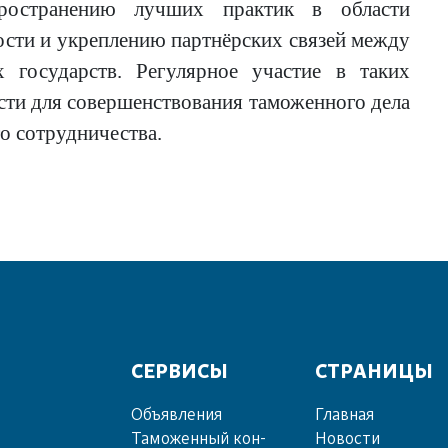
ространению лучших практик в области
сти и укреплению партнёрских связей между
 государств. Регулярное участие в таких
сти для совершенствования таможенного дела
о сотрудничества.
СЕРВИСЫ
СТРАНИЦЫ
Объ­яв­ле­ния
Главная
Та­мо­жен­ный кон­
Новости