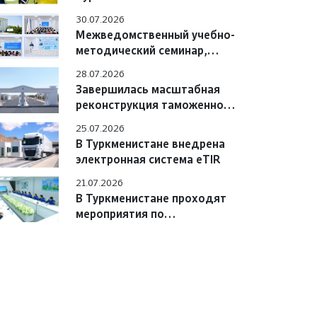
Азербайджана обсудили
30.07.2026
вопросы практического
Межведомственный учебно-
взаимодействия
методический семинар,
состоявшийся в Учебном
28.07.2026
центре
Завершилась масштабная
реконструкция таможенного
поста «Сарахс автоёллары»
25.07.2026
В Туркменистане внедрена
электронная система eTIR
21.07.2026
В Туркменистане проходят
мероприятия по
цифровизации системы «e-
TIR» с участием
международных экспертов